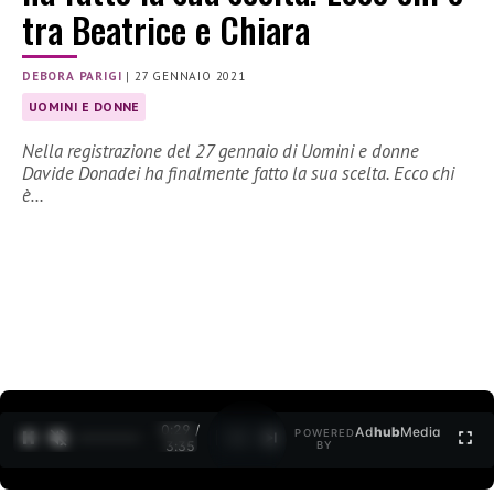
tra Beatrice e Chiara
DEBORA PARIGI
|
27 GENNAIO 2021
UOMINI E DONNE
Nella registrazione del 27 gennaio di Uomini e donne
Davide Donadei ha finalmente fatto la sua scelta. Ecco chi
è…
0:30 /
Ad
hub
Media
POWERED
1
/
2
3:35
BY