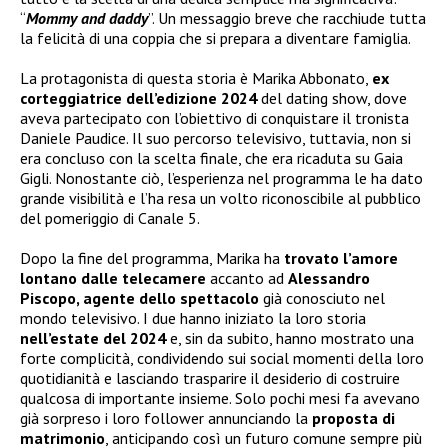
“
Mommy and daddy
”. Un messaggio breve che racchiude tutta
la felicità di una coppia che si prepara a diventare famiglia.
La protagonista di questa storia è Marika Abbonato,
ex
corteggiatrice dell’edizione 2024
del dating show, dove
aveva partecipato con l’obiettivo di conquistare il tronista
Daniele Paudice. Il suo percorso televisivo, tuttavia, non si
era concluso con la scelta finale, che era ricaduta su Gaia
Gigli. Nonostante ciò, l’esperienza nel programma le ha dato
grande visibilità e l’ha resa un volto riconoscibile al pubblico
del pomeriggio di Canale 5.
Dopo la fine del programma, Marika ha
trovato l’amore
lontano dalle telecamere
accanto ad
Alessandro
Piscopo, agente dello spettacolo
già conosciuto nel
mondo televisivo. I due hanno iniziato la loro storia
nell’estate del 2024
e, sin da subito, hanno mostrato una
forte complicità, condividendo sui social momenti della loro
quotidianità e lasciando trasparire il desiderio di costruire
qualcosa di importante insieme. Solo pochi mesi fa avevano
già sorpreso i loro follower annunciando la
proposta di
matrimonio
, anticipando così un futuro comune sempre più