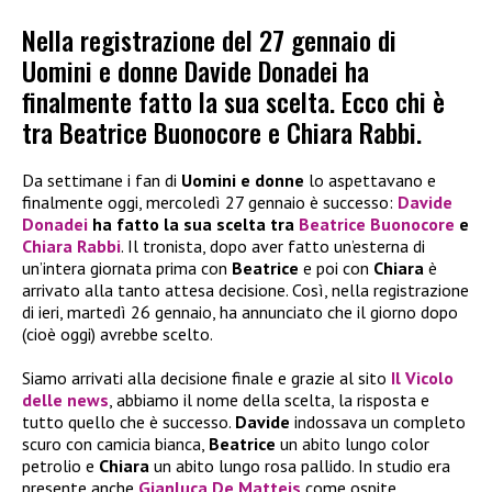
Nella registrazione del 27 gennaio di
Uomini e donne Davide Donadei ha
finalmente fatto la sua scelta. Ecco chi è
tra Beatrice Buonocore e Chiara Rabbi.
Da settimane i fan di
Uomini e donne
lo aspettavano e
finalmente oggi, mercoledì 27 gennaio è successo:
Davide
Donadei
ha fatto la sua scelta tra
Beatrice Buonocore
e
Chiara Rabbi
. Il tronista, dopo aver fatto un’esterna di
un’intera giornata prima con
Beatrice
e poi con
Chiara
è
arrivato alla tanto attesa decisione. Così, nella registrazione
di ieri, martedì 26 gennaio, ha annunciato che il giorno dopo
(cioè oggi) avrebbe scelto.
Siamo arrivati alla decisione finale e grazie al sito
Il Vicolo
delle news
, abbiamo il nome della scelta, la risposta e
tutto quello che è successo.
Davide
indossava un completo
scuro con camicia bianca,
Beatrice
un abito lungo color
petrolio e
Chiara
un abito lungo rosa pallido. In studio era
presente anche
Gianluca De Matteis
come ospite.