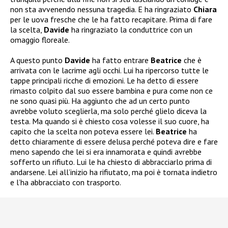
non sta avvenendo nessuna tragedia. E ha ringraziato
Chiara
per le uova fresche che le ha fatto recapitare. Prima di fare
la scelta,
Davide
ha ringraziato la conduttrice con un
omaggio floreale.
A questo punto
Davide
ha fatto entrare
Beatrice
che è
arrivata con le lacrime agli occhi. Lui ha ripercorso tutte le
tappe principali ricche di emozioni. Le ha detto di essere
rimasto colpito dal suo essere bambina e pura come non ce
ne sono quasi più. Ha aggiunto che ad un certo punto
avrebbe voluto sceglierla, ma solo perché glielo diceva la
testa. Ma quando si è chiesto cosa volesse il suo cuore, ha
capito che la scelta non poteva essere lei.
Beatrice
ha
detto chiaramente di essere delusa perché poteva dire e fare
meno sapendo che lei si era innamorata e quindi avrebbe
sofferto un rifiuto. Lui le ha chiesto di abbracciarlo prima di
andarsene. Lei all’inizio ha rifiutato, ma poi è tornata indietro
e l’ha abbracciato con trasporto.