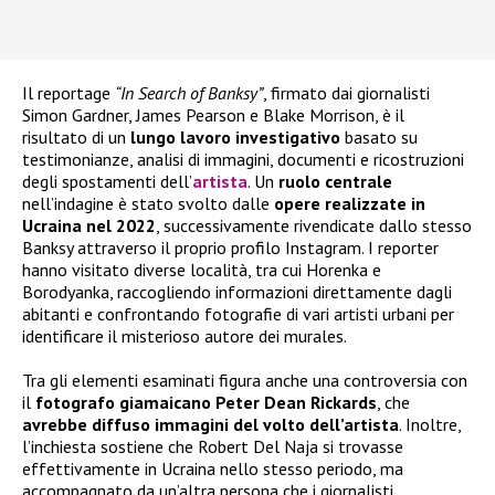
Il reportage
“In Search of Banksy”
, firmato dai giornalisti
Simon Gardner, James Pearson e Blake Morrison, è il
risultato di un
lungo lavoro investigativo
basato su
testimonianze, analisi di immagini, documenti e ricostruzioni
degli spostamenti dell’
artista
. Un
ruolo centrale
nell’indagine è stato svolto dalle
opere realizzate in
Ucraina nel 2022
, successivamente rivendicate dallo stesso
Banksy attraverso il proprio profilo Instagram. I reporter
hanno visitato diverse località, tra cui Horenka e
Borodyanka, raccogliendo informazioni direttamente dagli
abitanti e confrontando fotografie di vari artisti urbani per
identificare il misterioso autore dei murales.
Tra gli elementi esaminati figura anche una controversia con
il
fotografo giamaicano Peter Dean Rickards
, che
avrebbe diffuso immagini del volto dell’artista
. Inoltre,
l’inchiesta sostiene che Robert Del Naja si trovasse
effettivamente in Ucraina nello stesso periodo, ma
accompagnato da un’altra persona che i giornalisti