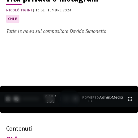
NICOLÒ FIGINI
|
13 SETTEMBRE 2024
CHI È
Tutte le news sul compositore Davide Simonetta
0:30 /
Ad
hub
Media
POWERED
1
/
2
3:35
BY
Contenuti