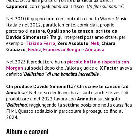
Music. Otto anni più tardi forma una seconda band, i
Caponord
, con i quali pubblica il disco “
Un film sul panico
“.
Nel 2010 il gruppo firma un contratto con la Warner Music
Italia e nel 2012, parallelamente, comincia il proprio
percorso di
autore
.
Quali sono le canzoni scritte da
Davide Simonetta
? Tra gli interpreti possiamo citare, per
esempio,
Tiziano Ferro
,
Zero Assoluto
,
Nek
,
Chiara
Galiazzo
,
Fedez
,
Francesco Renga
e
Annalisa
.
Nel 2023 il produttore ha un
piccolo botta e risposta con
Morgan
sui social dopo che l’allora giudice di
X Factor
aveva
definito ‘
Bellissima
‘ “
di una banalità incredibile
“.
Chi produce
Davide Simonetta
?
Chi scrive le canzoni ad
Annalisa
? Nel corso degli anni ha assunto anche le vesti di
produttore e nel 2022 lavora con
Annalisa
sul singolo
‘
Bellissima
‘, raggiungendo la settima posizione nella classifica
FIMI. Questo sodalizio in particolare è proseguito fino al
2024.
Album e canzoni