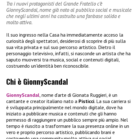
Tra i nuovi protagonisti del Grande Fratello c’è
GionnyScandal, nome già noto al pubblico social e musicale
che negli ultimi anni ha costruito una fanbase solida e
molto attiva.
Il suo ingresso nella Casa ha immediatamente acceso la
curiosità degli spettatori, desiderosi di scoprire di più sulla
sua vita privata e sul suo percorso artistico. Dietro il
personaggio televisivo, infatti, si nasconde un artista che ha
saputo muoversi tra musica, social e contenuti digitali,
costruendo un’identità ben riconoscibile.
Chi è GionnyScandal
GionnyScandal
, nome d’arte di Gionata Ruggieri, è un
cantante e creator italiano nato a
Pisticci
. La sua carriera si
è sviluppata principalmente nel mondo digitale, dove ha
iniziato a pubblicare musica e contenuti che gli hanno
permesso di raggiungere un pubblico sempre più ampio. Nel
tempo è riuscito a trasformare la sua presenza online in un
vero e proprio percorso artistico, pubblicando brani e
costruendo una community molto attiva sui social.