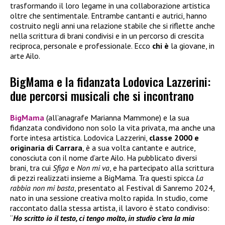
trasformando il loro legame in una collaborazione artistica
oltre che sentimentale. Entrambe cantanti e autrici, hanno
costruito negli anni una relazione stabile che si riflette anche
nella scrittura di brani condivisi e in un percorso di crescita
reciproca, personale e professionale. Ecco
chi è
la giovane, in
arte Ailo.
BigMama e la fidanzata Lodovica Lazzerini:
due percorsi musicali che si incontrano
BigMama
(all’anagrafe Marianna Mammone) e la sua
fidanzata condividono non solo la vita privata, ma anche una
forte intesa artistica. Lodovica Lazzerini,
classe 2000 e
originaria di Carrara
, è a sua volta cantante e autrice,
conosciuta con il nome d’arte Ailo. Ha pubblicato diversi
brani, tra cui
Sfiga
e
Non mi va
, e ha partecipato alla scrittura
di pezzi realizzati insieme a BigMama. Tra questi spicca
La
rabbia non mi basta
, presentato al Festival di Sanremo 2024,
nato in una sessione creativa molto rapida. In studio, come
raccontato dalla stessa artista, il lavoro è stato condiviso:
“
Ho scritto io il testo, ci tengo molto, in studio c’era la mia