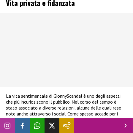
Vita privata e fidanzata
La vita sentimentale di GionnyScandal è uno degli aspetti
che più incuriosiscono il pubblico. Nel corso del tempo è
stato associato a diverse relazioni, alcune delle quali rese
note anche attraverso i social. Come spesso accade per i
concorrenti del
Grande Fratello
, l’ingresso nella Casa porta
inevitabilmente maggiore attenzione anche sulla sfera
privata, rendendo più centrale l’interesse del pubblico verso