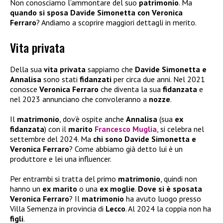
Non conosciamo l’ammontare del suo
patrimonio
. Ma
quando si sposa Davide Simonetta con Veronica
Ferraro
? Andiamo a scoprire maggiori dettagli in merito.
Vita privata
Della sua
vita privata
sappiamo che
Davide Simonetta e
Annalisa
sono stati
fidanzati
per circa due anni. Nel 2021
conosce
Veronica Ferraro
che diventa la sua
fidanzata
e
nel 2023 annunciano che convoleranno a
nozze
.
Il
matrimonio
, dov’è ospite anche
Annalisa
(sua
ex
fidanzata
) con il
marito
Francesco Muglia
, si celebra nel
settembre del 2024. Ma
chi sono Davide Simonetta e
Veronica Ferraro
? Come abbiamo già detto lui è un
produttore e lei una influencer.
Per entrambi si tratta del primo
matrimonio
, quindi non
hanno un
ex marito
o una
ex moglie
.
Dove si è sposata
Veronica Ferraro
? Il
matrimonio
ha avuto luogo presso
Villa Semenza in provincia di
Lecco
. Al 2024 la coppia non ha
figli
.