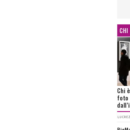
CHI
Chi 
foto
dall
LUCREZ
BigMa