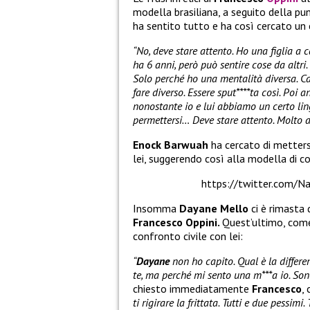
modella brasiliana, a seguito della punt
ha sentito tutto e ha così cercato un 
“No, deve stare attento. Ho una figlia a c
ha 6 anni, però può sentire cose da altri
Solo perché ho una mentalità diversa. C
fare diverso. Essere sput****ta così. Poi
nonostante io e lui abbiamo un certo l
permettersi… Deve stare attento. Molto a
Enock Barwuah
ha cercato di metters
lei, suggerendo così alla modella di c
https://twitter.com/
Insomma
Dayane Mello
ci è rimasta
Francesco Oppini.
Quest’ultimo, com
confronto civile con lei:
“
Dayane
non ho capito. Qual è la differ
te, ma perché mi sento una m***a io. Son
chiesto immediatamente
Francesco
,
ti rigirare la frittata. Tutti e due pessi