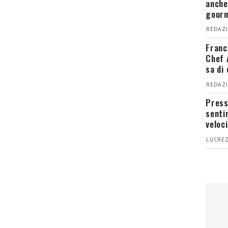
anche
gour
REDAZI
Franc
Chef 
sa di
REDAZI
Press
senti
veloci
LUCREZ