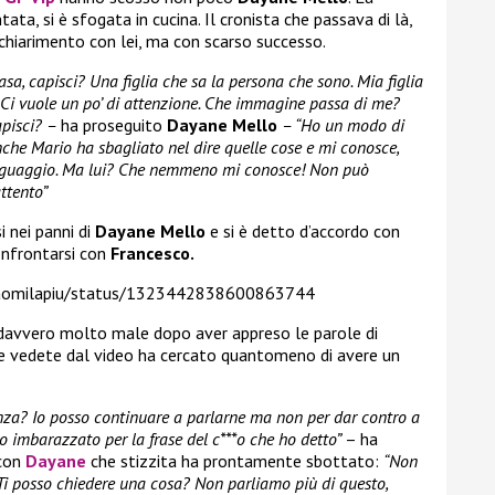
ata, si è sfogata in cucina. Il cronista che passava di là,
chiarimento con lei, ma con scarso successo.
asa, capisci? Una figlia che sa la persona che sono. Mia figlia
. Ci vuole un po’ di attenzione. Che immagine passa di me?
apisci? –
ha proseguito
Dayane
Mello
– “Ho un modo di
 anche Mario ha sbagliato nel dire quelle cose e mi conosce,
inguaggio. Ma lui? Che nemmeno mi conosce! Non può
ttento”
i nei panni di
Dayane Mello
e si è detto d’accordo con
onfrontarsi con
Francesco.
Naomilapiu/status/1323442838600863744
 davvero molto male dopo aver appreso le parole di
e vedete dal video ha cercato quantomeno di avere un
enza? Io posso continuare a parlarne ma non per dar contro a
o imbarazzato per la frase del c***o che ho detto”
– ha
 con
Dayane
che stizzita ha prontamente sbottato:
“Non
mi. Ti posso chiedere una cosa? Non parliamo più di questo,