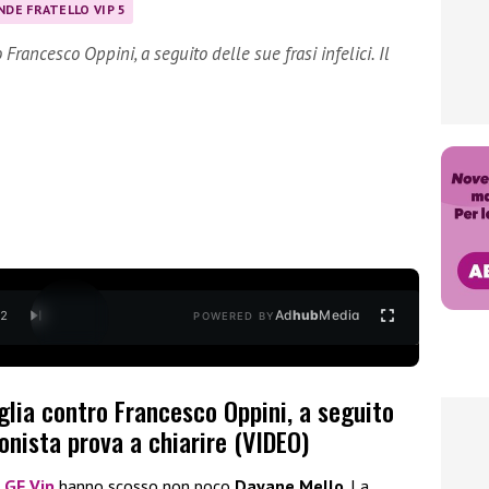
NDE FRATELLO VIP 5
Francesco Oppini, a seguito delle sue frasi infelici. Il
Ad
hub
Media
/
2
POWERED BY
glia contro Francesco Oppini, a seguito
cronista prova a chiarire (VIDEO)
l
GF Vip
hanno scosso non poco
Dayane Mello
. La