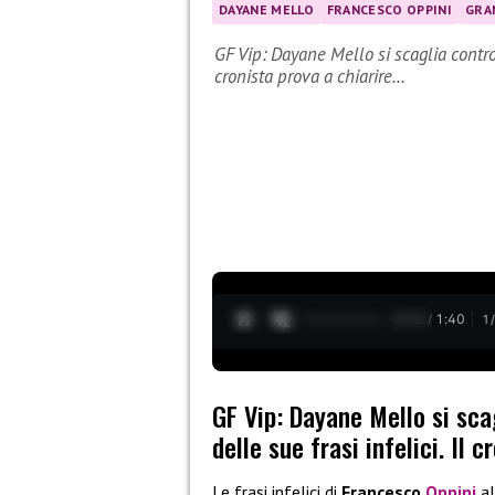
DAYANE MELLO
FRANCESCO OPPINI
GRA
GF Vip: Dayane Mello si scaglia contro 
cronista prova a chiarire…
0:13 / 1:40
1
GF Vip: Dayane Mello si sca
delle sue frasi infelici. Il 
Le frasi infelici di
Francesco
Oppini
a