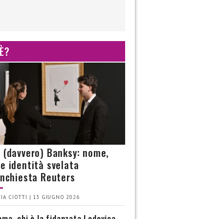
 È?
è (davvero) Banksy: nome,
 e identità svelata
’inchiesta Reuters
IA CIOTTI | 13 GIUGNO 2026
ma, chi è la fidanzata Lodovica