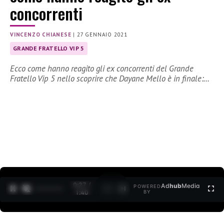
concorrenti
VINCENZO CHIANESE
|
27 GENNAIO 2021
GRANDE FRATELLO VIP 5
Ecco come hanno reagito gli ex concorrenti del Grande
Fratello Vip 5 nello scoprire che Dayane Mello è in finale:…
0:27 /
Ad
hub
Media
POWERED
1
/
2
1:40
BY