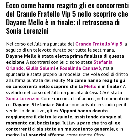
Ecco come hanno reagito gli ex concorrenti
del Grande Fratello Vip 5 nello scoprire che
Dayane Mello è in finale: il retroscena di
Sonia Lorenzini
Nel corso dell’ultima puntata del
Grande Fratello Vip 5
, a
seguito di un televoto durato per tutta la settimana,
Dayane Mello è stata eletta prima finalista di questa
edizione
. A scontrarsi con lei ci sono state
Stefania
Orlando
,
Giulia Salemi
e
Rosalinda Cannavò
, ma a
spuntarla è stata proprio la modella, che vola così di diritto
all’ultima puntata del reality.
Ma come hanno reagito gli
ex concorrenti nello scoprire che la
Mello
è in finale?
A
svelarlo nel corso dell’ultima puntata di
Casa Chi
è stata
Sonia Lorenzini
. Come racconta l’influencer, nel momento in
cui
Dayane
,
Stefania
e
Giulia
sono arrivate in studio per il
verdetto definitivo,
gli ex Vipponi hanno dovuto
raggiungere il dietro le quinte, assistendo dunque al
momento dal backstage
. Tuttavia
pare che tra gli ex
concorrenti ci sia stato un malcontento generale
, e in
merito la
Lorenzini
afferma, come riporta
Biccy
: