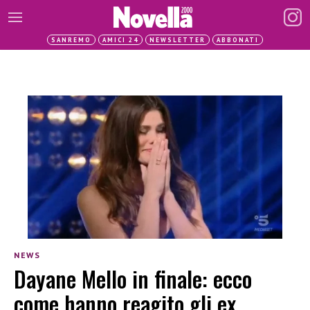
SANREMO
AMICI 24
NEWSLETTER
ABBONATI
NEWS
Dayane Mello in finale: ecco
come hanno reagito gli ex