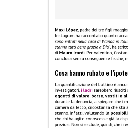
Maxi López
, padre dei tre figli maggi
Instagram ha raccontato quanto accad
sono entrati nella casa di Wanda in Ital
stanno tutti bene grazie a Di
o”, ha scri
di
Mauro Icardi
. Per Valentino, Costan
conclusa senza conseguenze fisiche, 
Cosa hanno rubato e l’ipote
La quantificazione del bottino è ancor
investigatori,
i ladri
sarebbero riusciti
oggetti di valore, borse, vestiti e al
durante la denuncia, a spiegare che i 
camera da letto, circostanza che sta al
stanno, infatti, valutando
la possibil
che chi ha agito conoscesse già la disp
preziosi. Non si esclude, quindi, che i