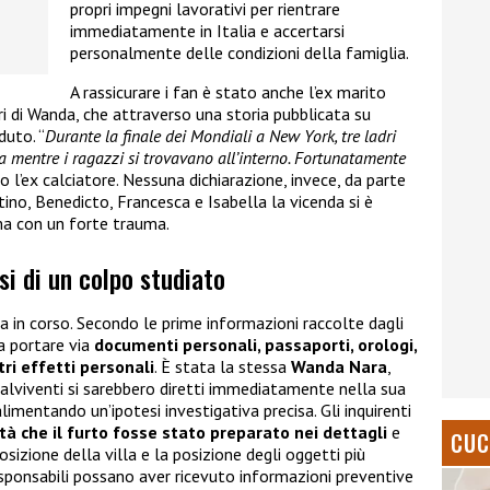
propri impegni lavorativi per rientrare
immediatamente in Italia e accertarsi
personalmente delle condizioni della famiglia.
A rassicurare i fan è stato anche l’ex marito
ori di Wanda, che attraverso una storia pubblicata su
uto. “
Durante la finale dei Mondiali a New York, tre ladri
ia mentre i ragazzi si trovavano all’interno. Fortunatamente
tto l’ex calciatore. Nessuna dichiarazione, invece, da parte
tino, Benedicto, Francesca e Isabella la vicenda si è
ma con un forte trauma.
si di un colpo studiato
a in corso. Secondo le prime informazioni raccolte dagli
 a portare via
documenti personali, passaporti, orologi,
tri effetti personali
. È stata la stessa
Wanda Nara
,
malviventi si sarebbero diretti immediatamente nella sua
imentando un’ipotesi investigativa precisa. Gli inquirenti
ità che il furto fosse stato preparato nei dettagli
e
CUC
osizione della villa e la posizione degli oggetti più
 responsabili possano aver ricevuto informazioni preventive