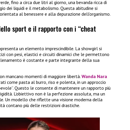
rde, fino a circa due litri al giorno, una bevanda ricca di
gio dei liquidi e il metabolismo. Questa abitudine si
 orientata al benessere e alla depurazione dell’organismo.
ello sport e il rapporto con i “cheat
presenta un elemento imprescindibile. La showgirl si
zi con pesi, elastici e circuiti dinamici che le permettono
allenamento è costante e parte integrante della sua
 non mancano momenti di maggiore libertà.
Wanda Nara
ati come pasta al burro, riso e polenta, in un approccio
pevole”. Questo le consente di mantenere un rapporto più
rigidità. L’obiettivo non è la perfezione assoluta, ma un
ale. Un modello che riflette una visione moderna della
lità contano più delle restrizioni drastiche.