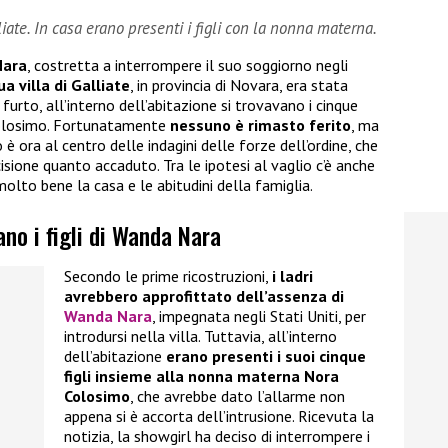
iate. In casa erano presenti i figli con la nonna materna.
Nara
, costretta a interrompere il suo soggiorno negli
ua villa di Galliate
, in provincia di Novara, era stata
furto, all’interno dell’abitazione si trovavano i cinque
 Colosimo. Fortunatamente
nessuno è rimasto ferito
, ma
è ora al centro delle indagini delle forze dell’ordine, che
isione quanto accaduto. Tra le ipotesi al vaglio c’è anche
olto bene la casa e le abitudini della famiglia.
ano i figli di Wanda Nara
Secondo le prime ricostruzioni,
i ladri
avrebbero approfittato dell’assenza di
Wanda Nara
, impegnata negli Stati Uniti, per
introdursi nella villa. Tuttavia, all’interno
dell’abitazione
erano presenti i suoi cinque
figli insieme alla nonna materna Nora
Colosimo
, che avrebbe dato l’allarme non
appena si è accorta dell’intrusione. Ricevuta la
notizia, la showgirl ha deciso di interrompere i