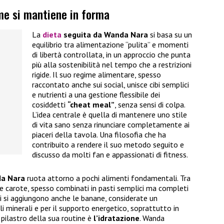
me si mantiene in forma
La
dieta
seguita da Wanda Nara
si basa su un
equilibrio tra alimentazione “pulita” e momenti
di libertà controllata, in un approccio che punta
più alla sostenibilità nel tempo che a restrizioni
rigide. Il suo regime alimentare, spesso
raccontato anche sui social, unisce cibi semplici
e nutrienti a una gestione flessibile dei
cosiddetti
“cheat meal”
, senza sensi di colpa.
L’idea centrale è quella di mantenere uno stile
di vita sano senza rinunciare completamente ai
piaceri della tavola. Una filosofia che ha
contribuito a rendere il suo metodo seguito e
discusso da molti fan e appassionati di fitness.
da Nara
ruota attorno a pochi alimenti fondamentali. Tra
e carote, spesso combinati in pasti semplici ma completi
ti si aggiungono anche le banane, considerate un
li minerali e per il supporto energetico, soprattutto in
o pilastro della sua routine è
l’idratazione
. Wanda