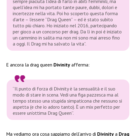
sempre piaciuta l’idea di farlo in abiti femminili, ma
quell’idea mi ha portato tante paure, dubbi, dolori e
incertezze nella vita. Poi ho scoperto questa forma
d’arte – l’essere “Drag Queen” – ed è stato subito
tutto più chiaro. Ho iniziato nel 2016, partecipando
per gioco a un concorso per drag. Da lì in poi é iniziato
un cammino in salita ma non mi sono mai arreso fino
a oggi. Il Drag mi ha salvato la vita”.
E ancora la drag queen
Divinity
afferma:
“Il punto di forza di Divinity è la sensualità e il suo
modo di stare in scena. Vedi una figa pazzesca ma al
tempo stesso una stupida simpaticona che nessuno si
aspetta (e che io adoro tanto). È un mix perfetto per
essere un’ottima Drag Queen”.
Ma vediamo ora cosa sappiamo dell’arrivo di
Divinity
a
Drag