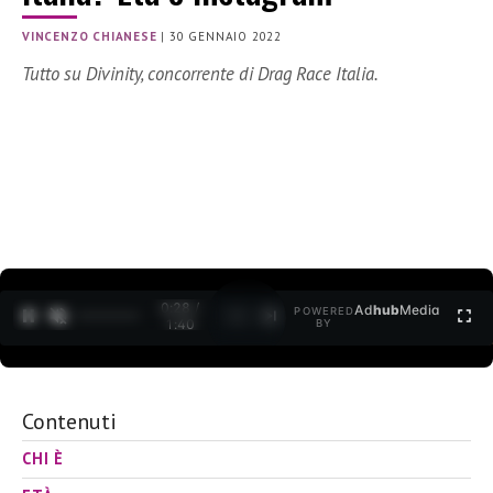
VINCENZO CHIANESE
|
30 GENNAIO 2022
Tutto su Divinity, concorrente di Drag Race Italia.
0:30 /
Ad
hub
Media
POWERED
1
/
2
1:40
BY
Contenuti
CHI È