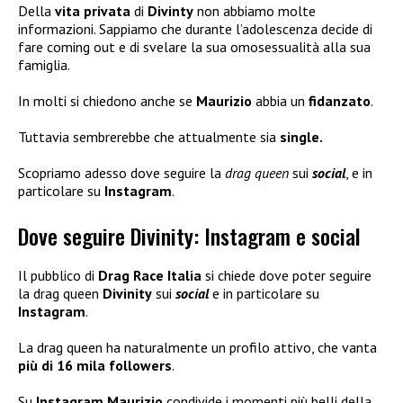
Della
vita privata
di
Divinty
non abbiamo molte
informazioni. Sappiamo che durante l’adolescenza decide di
fare coming out e di svelare la sua omosessualità alla sua
famiglia.
In molti si chiedono anche se
Maurizio
abbia un
fidanzato
.
Tuttavia sembrerebbe che attualmente sia
single.
Scopriamo adesso dove seguire la
drag queen
sui
social
, e in
particolare su
Instagram
.
Dove seguire Divinity: Instagram e social
Il pubblico di
Drag Race Italia
si chiede dove poter seguire
la drag queen
Divinity
sui
social
e in particolare su
Instagram
.
La drag queen ha naturalmente un profilo attivo, che vanta
più di 16 mila followers
.
Su
Instagram Maurizio
condivide i momenti più belli della