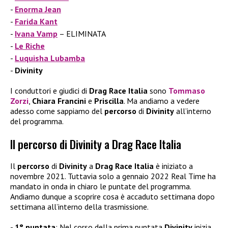
Enorma Jean
Farida Kant
Ivana Vamp
– ELIMINATA
Le Riche
Luquisha Lubamba
Divinity
I conduttori e giudici di
Drag Race Italia
sono
Tommaso
Zorzi
,
Chiara Francini
e
Priscilla
. Ma andiamo a vedere
adesso come sappiamo del
percorso
di
Divinity
all’interno
del programma.
Il percorso di Divinity a Drag Race Italia
Il
percorso
di
Divinity
a
Drag Race Italia
è iniziato a
novembre 2021. Tuttavia solo a gennaio 2022 Real Time ha
mandato in onda in chiaro le puntate del programma.
Andiamo dunque a scoprire cosa è accaduto settimana dopo
settimana all’interno della trasmissione.
1° puntata
: Nel corso della prima puntata
Divinity
inizia