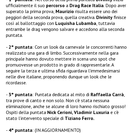
ufficialmente il suo
percorso
a
Drag Race Italia
. Dopo aver
superato la prima prova,
Maurizio
risulta essere uno dei
peggiori della seconda prova, quella creativa.
Divinity
finisce
così al ballottaggio con
Luquisha Lubamba
, tuttavia
entrambe le drag vengono salvare e accedono alla seconda
puntata.
2° puntata
: Con un look da carnevale le concorrenti hanno
realizzato una gara di limbo. Successivamente nella gara
principale hanno dovuto mettere in scena uno spot che
promuovesse un prodotto in grado di rappresentarle. A
seguire la terza e ultima sfida riguardava l’immedesimarsi
nelle dive italiane, proponendo dunque un look che le
ricordasse.
3° puntata
: Puntata dedicata al mito di
Raffaella Carrà
,
tra prove di canto e non solo. Non c’è stata nessuna
eliminazione, anche se alcune di loro hanno rischiato grosso!
Ospiti della puntata
Nick Cerioni, Vladimir Luxuria
e c’è
stato l’intervento speciale di
Tiziano Ferro.
4° puntata
: (IN AGGIORNAMENTO)