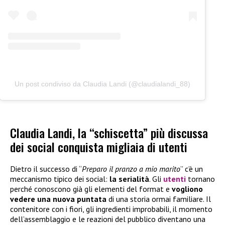
Un post condiviso da Claudia Landi (@claudialandi_88)
Claudia Landi, la “schiscetta” più discussa
dei social conquista migliaia di utenti
Dietro il successo di “
Preparo il pranzo a mio marito
” c’è un
meccanismo tipico dei social:
la serialità
. Gli
utenti
tornano
perché conoscono già gli elementi del format e
vogliono
vedere una nuova puntata
di una storia ormai familiare. Il
contenitore con i fiori, gli ingredienti improbabili, il momento
dell’assemblaggio e le reazioni del pubblico diventano una