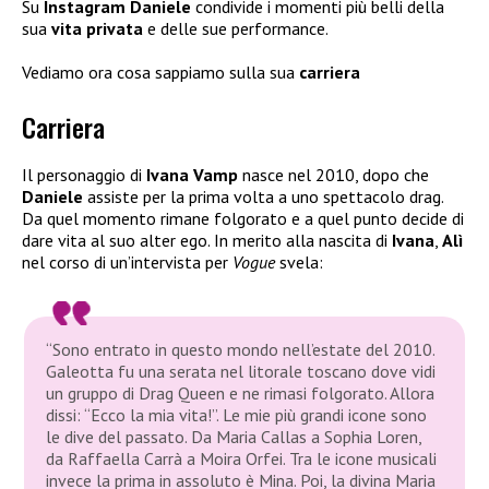
Su
Instagram Daniele
condivide i momenti più belli della
sua
vita privata
e delle sue performance.
Vediamo ora cosa sappiamo sulla sua
carriera
Carriera
Il personaggio di
Ivana Vamp
nasce nel 2010, dopo che
Daniele
assiste per la prima volta a uno spettacolo drag.
Da quel momento rimane folgorato e a quel punto decide di
dare vita al suo alter ego. In merito alla nascita di
Ivana
,
Alì
nel corso di un’intervista per
Vogue
svela:
“Sono entrato in questo mondo nell’estate del 2010.
Galeotta fu una serata nel litorale toscano dove vidi
un gruppo di Drag Queen e ne rimasi folgorato. Allora
dissi: “Ecco la mia vita!”. Le mie più grandi icone sono
le dive del passato. Da Maria Callas a Sophia Loren,
da Raffaella Carrà a Moira Orfei. Tra le icone musicali
invece la prima in assoluto è Mina. Poi, la divina Maria