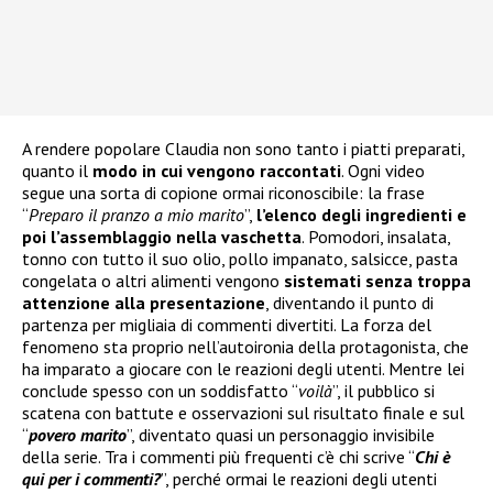
A rendere popolare Claudia non sono tanto i piatti preparati,
quanto il
modo in cui vengono raccontati
. Ogni video
segue una sorta di copione ormai riconoscibile: la frase
“
Preparo il pranzo a mio marito
”,
l’elenco degli ingredienti e
poi l’assemblaggio nella vaschetta
. Pomodori, insalata,
tonno con tutto il suo olio, pollo impanato, salsicce, pasta
congelata o altri alimenti vengono
sistemati senza troppa
attenzione alla presentazione
, diventando il punto di
partenza per migliaia di commenti divertiti. La forza del
fenomeno sta proprio nell’autoironia della protagonista, che
ha imparato a giocare con le reazioni degli utenti. Mentre lei
conclude spesso con un soddisfatto “
voilà
”, il pubblico si
scatena con battute e osservazioni sul risultato finale e sul
“
povero marito
”, diventato quasi un personaggio invisibile
della serie. Tra i commenti più frequenti c’è chi scrive “
Chi è
qui per i commenti?
”, perché ormai le reazioni degli utenti