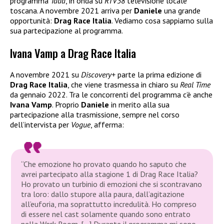
programma
Tadà
, in onda su
RTV38
televisione locale
toscana. A novembre 2021 arriva per
Daniele
una grande
opportunità:
Drag Race Italia
. Vediamo cosa sappiamo sulla
sua partecipazione al programma.
Ivana Vamp a Drag Race Italia
A novembre 2021 su
Discovery+
parte la prima edizione di
Drag Race Italia
, che viene trasmessa in chiaro su
Real Time
da gennaio 2022. Tra le concorrenti del programma c’è anche
Ivana Vamp
. Proprio
Daniele
in merito alla sua
partecipazione alla trasmissione, sempre nel corso
dell’intervista per
Vogue
, afferma:
“Che emozione ho provato quando ho saputo che
avrei partecipato alla stagione 1 di Drag Race Italia?
Ho provato un turbinio di emozioni che si scontravano
tra loro: dallo stupore alla paura, dall’agitazione
all’euforia, ma soprattutto incredulità. Ho compreso
di essere nel cast solamente quando sono entrato