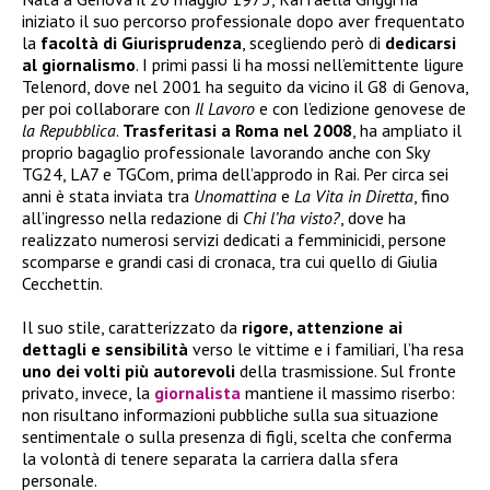
iniziato il suo percorso professionale dopo aver frequentato
la
facoltà di Giurisprudenza
, scegliendo però di
dedicarsi
al giornalismo
. I primi passi li ha mossi nell’emittente ligure
Telenord, dove nel 2001 ha seguito da vicino il G8 di Genova,
per poi collaborare con
Il Lavoro
e con l’edizione genovese de
la Repubblica
.
Trasferitasi a Roma nel 2008
, ha ampliato il
proprio bagaglio professionale lavorando anche con Sky
TG24, LA7 e TGCom, prima dell’approdo in Rai. Per circa sei
anni è stata inviata tra
Unomattina
e
La Vita in Diretta
, fino
all’ingresso nella redazione di
Chi l’ha visto?
, dove ha
realizzato numerosi servizi dedicati a femminicidi, persone
scomparse e grandi casi di cronaca, tra cui quello di Giulia
Cecchettin.
Il suo stile, caratterizzato da
rigore, attenzione ai
dettagli e sensibilità
verso le vittime e i familiari, l’ha resa
uno dei volti più autorevoli
della trasmissione. Sul fronte
privato, invece, la
giornalista
mantiene il massimo riserbo:
non risultano informazioni pubbliche sulla sua situazione
sentimentale o sulla presenza di figli, scelta che conferma
la volontà di tenere separata la carriera dalla sfera
personale.