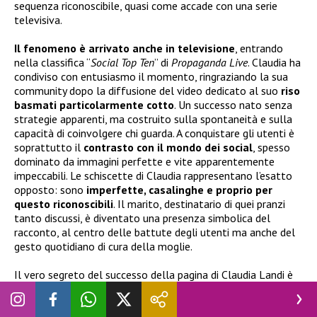
sequenza riconoscibile, quasi come accade con una serie
televisiva.
Il fenomeno è arrivato anche in televisione
, entrando
nella classifica “
Social Top Ten
” di
Propaganda Live
. Claudia ha
condiviso con entusiasmo il momento, ringraziando la sua
community dopo la diffusione del video dedicato al suo
riso
basmati particolarmente cotto
. Un successo nato senza
strategie apparenti, ma costruito sulla spontaneità e sulla
capacità di coinvolgere chi guarda. A conquistare gli utenti è
soprattutto il
contrasto con il mondo dei social
, spesso
dominato da immagini perfette e vite apparentemente
impeccabili. Le schiscette di Claudia rappresentano l’esatto
opposto: sono
imperfette, casalinghe e proprio per
questo riconoscibili
. Il marito, destinatario di quei pranzi
tanto discussi, è diventato una presenza simbolica del
racconto, al centro delle battute degli utenti ma anche del
gesto quotidiano di cura della moglie.
Il vero segreto del successo della pagina di Claudia Landi è
la capacità di
raccontare una quotidianità autentica,
lontana dalla perfezione costruita dei social
. In un
mondo digitale dove spesso prevalgono immagini impeccabili