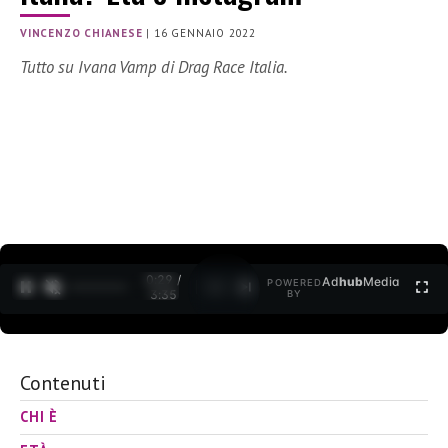
VINCENZO CHIANESE
|
16 GENNAIO 2022
Tutto su Ivana Vamp di Drag Race Italia.
0:30 /
Ad
hub
Media
POWERED
1
/
2
3:35
BY
Contenuti
CHI È