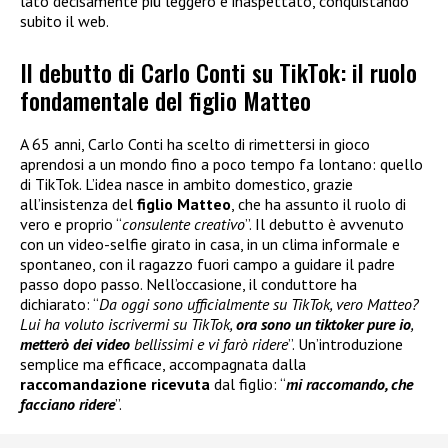
lato decisamente più leggero e inaspettato, conquistando
subito il web.
Il debutto di Carlo Conti su TikTok: il ruolo
fondamentale del figlio Matteo
A 65 anni, Carlo Conti ha scelto di rimettersi in gioco
aprendosi a un mondo fino a poco tempo fa lontano: quello
di TikTok. L’idea nasce in ambito domestico, grazie
all’insistenza del
figlio Matteo
, che ha assunto il ruolo di
vero e proprio “
consulente creativo
”. Il debutto è avvenuto
con un video-selfie girato in casa, in un clima informale e
spontaneo, con il ragazzo fuori campo a guidare il padre
passo dopo passo. Nell’occasione, il conduttore ha
dichiarato: “
Da oggi sono ufficialmente su TikTok, vero Matteo?
Lui ha voluto iscrivermi su TikTok,
ora sono un tiktoker pure io
,
metterò dei video
bellissimi e vi farò ridere
”. Un’introduzione
semplice ma efficace, accompagnata dalla
raccomandazione ricevuta
dal figlio: “
mi raccomando, che
facciano ridere
”.