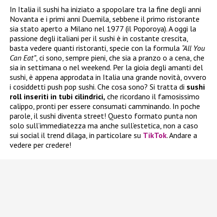
In Italia il sushi ha iniziato a spopolare tra la fine degli anni
Novanta e i primi anni Duemila, sebbene il primo ristorante
sia stato aperto a Milano nel 1977 (il Poporoya). A oggi la
passione degli italiani per il sushi è in costante crescita,
basta vedere quanti ristoranti, specie con la formula
“All You
Can Eat”
, ci sono, sempre pieni, che sia a pranzo o a cena, che
sia in settimana o nel weekend. Per la gioia degli amanti del
sushi, è appena approdata in Italia una grande novità, ovvero
i cosiddetti push pop sushi. Che cosa sono? Si tratta di
sushi
roll inseriti in tubi cilindrici,
che ricordano il famosissimo
calippo, pronti per essere consumati camminando. In poche
parole, il sushi diventa street! Questo formato punta non
solo sull’immediatezza ma anche sull’estetica, non a caso
sui social il trend dilaga, in particolare su
TikTok
. Andare a
vedere per credere!