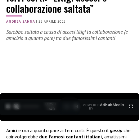
collaborazione saltata”
ANDREA SANNA
|
25 APRILE 2025
Sarebbe saltata a causa di accesi litigi la collaborazione (e
amicizia a quanto pare) tra due famosissimi cantanti
0:30 /
Ad
hub
Media
POWERED
1
/
2
1:40
BY
Amici e ora a quanto pare ai ferri corti. È questo il
gossip
che
coinvolgerebbe
due famosi cantanti italiani,
amatissimi