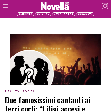
SANREMO
AMICI 24
NEWSLETTER
ABBONATI
REALITY
|
SOCIAL
Due famosissimi cantanti ai
ferri corti: “Litigi accesi e