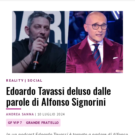
REALITY
|
SOCIAL
Edoardo Tavassi deluso dalle
parole di Alfonso Signorini
ANDREA SANNA
|
10 LUGLIO 2024
GF VIP 7
GRANDE FRATELLO
In un podcast Edoardo Tavassi è tornato a parlare di Alfonso