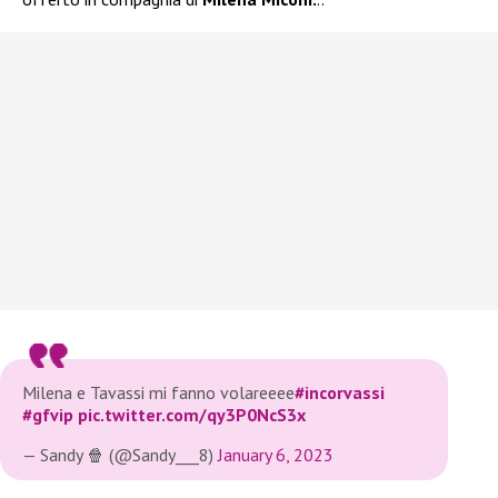
Milena e Tavassi mi fanno volareeee
#incorvassi
#gfvip
pic.twitter.com/qy3P0NcS3x
— Sandy 🍿 (@Sandy___8)
January 6, 2023