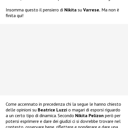
Insomma questo il pensiero di
Nikita
su
Varrese.
Ma non è
finita qui!
Come accennato in precedenza chi la segue le hanno chiesto
delle opinioni su
Beatrice Luzzi
o magari di esporsi riguardo
a un certo tipo di dinamica. Secondo
Nikita Pelizon
però per
potersi esprimere e dare dei giudizi ci si dovrebbe trovare nel
contesto, osservare bene, riflettere e ponderare e dare una