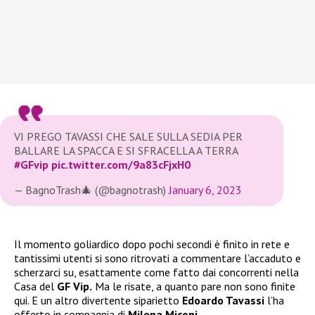
VI PREGO TAVASSI CHE SALE SULLA SEDIA PER
BALLARE LA SPACCA E SI SFRACELLA A TERRA
#GFvip
pic.twitter.com/9a83cFjxH0
— BagnoTrash🎄 (@bagnotrash)
January 6, 2023
Il momento goliardico dopo pochi secondi è finito in rete e
tantissimi utenti si sono ritrovati a commentare l’accaduto e
scherzarci su, esattamente come fatto dai concorrenti nella
Casa del
GF Vip.
Ma le risate, a quanto pare non sono finite
qui. E un altro divertente siparietto
Edoardo Tavassi
l’ha
offerto in compagnia di
Milena Miconi.
..