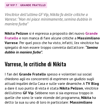
GF VIP 7
GRANDE FRATELLO
Vincitrice dell’ultimo GF Vip, Nikita fa delle critiche a
Varrese: “Non mi piace minimamente, semina dubbio in
maniera furba”
Nikita Pelizon
si è espressa a proposito del nuovo
Grande
Fratello
e non manca di fare alcune critiche a
Massimiliano
Varrese
. Per quel poco che ha visto, infatti, l’ex vincitrice ha
spiegato di non essere troppo convinta dall’attore:
“Semina
dubbio in maniera furba”.
Varrese, le critiche di Nikita
I fan del
Grande Fratello
spesso e volentieri sui social
chiedono agli ex concorrenti di esprimere un giudizio sugli
attuali inquilini della Casa e sulle varie dinamiche. A
TV Blog
a dare il suo punto di vista è stata
Nikita Pelizon
, vincitrice
dell’ultimo
GF Vip
. Sebbene non si sia espressa troppo in
quelle che sono le varie vicende del programma,
Nikita
ha
detto la sua su uno di loro in particolare:
Massimiliano