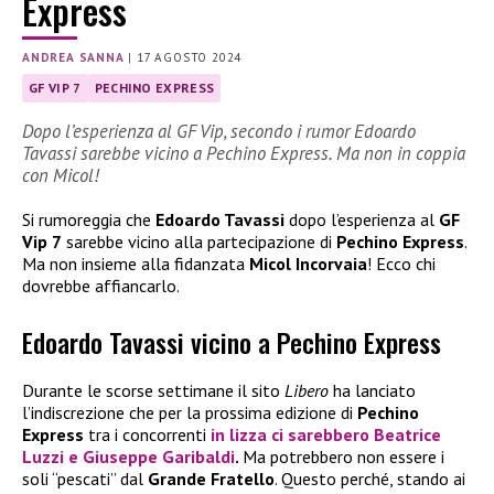
Express
ANDREA SANNA
|
17 AGOSTO 2024
GF VIP 7
PECHINO EXPRESS
Dopo l’esperienza al GF Vip, secondo i rumor Edoardo
Tavassi sarebbe vicino a Pechino Express. Ma non in coppia
con Micol!
Si rumoreggia che
Edoardo Tavassi
dopo l’esperienza al
GF
Vip 7
sarebbe vicino alla partecipazione di
Pechino Express
.
Ma non insieme alla fidanzata
Micol Incorvaia
! Ecco chi
dovrebbe affiancarlo.
Edoardo Tavassi vicino a Pechino Express
Durante le scorse settimane il sito
Libero
ha lanciato
l’indiscrezione che per la prossima edizione di
Pechino
Express
tra i concorrenti
in lizza ci sarebbero
Beatrice
Luzzi
e
Giuseppe Garibaldi
.
Ma potrebbero non essere i
soli “pescati” dal
Grande Fratello
. Questo perché, stando ai