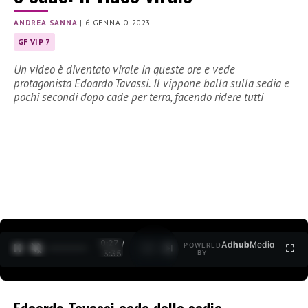
ANDREA SANNA
|
6 GENNAIO 2023
GF VIP 7
Un video è diventato virale in queste ore e vede
protagonista Edoardo Tavassi. Il vippone balla sulla sedia e
pochi secondi dopo cade per terra, facendo ridere tutti
0:28 /
Ad
hub
Media
POWERED
1
/
2
3:35
BY