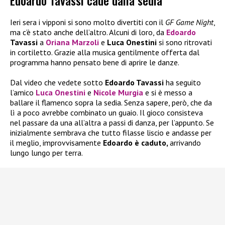
Edoardo Tavassi cade dalla sedia
Ieri sera i vipponi si sono molto divertiti con il
GF Game Night
,
ma c’è stato anche dell’altro. Alcuni di loro, da
Edoardo
Tavassi
a
Oriana Marzoli
e
Luca Onestini
si sono ritrovati
in cortiletto. Grazie alla musica gentilmente offerta dal
programma hanno pensato bene di aprire le danze.
Dal video che vedete sotto
Edoardo Tavassi
ha seguito
l’amico
Luca Onestini
e
Nicole Murgia
e si è messo a
ballare il flamenco sopra la sedia. Senza sapere, però, che da
lì a poco avrebbe combinato un guaio. Il gioco consisteva
nel passare da una all’altra a passi di danza, per l’appunto. Se
inizialmente sembrava che tutto filasse liscio e andasse per
il meglio, improvvisamente
Edoardo è caduto,
arrivando
lungo lungo per terra.