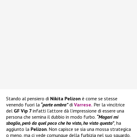
Stando al pensiero di
Nikita Pelizon
è come se stesse
venendo fuori la
“parte ombra”
di
Varrese
.
Per la vincitrice
del
GF Vip 7
infatti l’attore dà l’impressione di essere una
persona che semina il dubbio in modo furbo.
“Magari mi
sbaglio, però da quel poco che ho visto, ho visto questo”
, ha
aggiunto la
Pelizon
. Non capisce se sia una mossa strategica
o meno, ma ci vede comunque della furbizia nel suo sguardo.