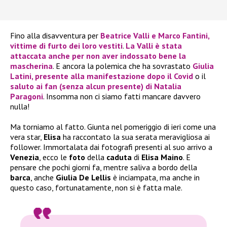
Fino alla disavventura per
Beatrice Valli
e
Marco Fantini
,
vittime di furto dei loro vestiti
.
La
Valli
è stata
attaccata anche per non aver indossato bene la
mascherina
. E ancora la polemica che ha sovrastato
Giulia
Latini
, presente alla manifestazione dopo il Covid
o il
saluto ai fan (senza alcun presente) di
Natalia
Paragoni
. Insomma non ci siamo fatti mancare davvero
nulla!
Ma torniamo al fatto. Giunta nel pomeriggio di ieri come una
vera star,
Elisa
ha raccontato la sua serata meravigliosa ai
follower. Immortalata dai fotografi presenti al suo arrivo a
Venezia
, ecco le
foto
della
caduta
di
Elisa Maino
. E
pensare che pochi giorni fa, mentre saliva a bordo della
barca
, anche
Giulia De Lellis
è inciampata, ma anche in
questo caso, fortunatamente, non si è fatta male.