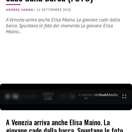
ANDREA SANNA
|
12 SETTEMBRE 2020
A Venezia arriva anche Elisa Maino. La giovane cade dalla
barca. Spuntano le foto del momento La giovane Elisa
Maino…
0:27 /
Ad
hub
Media
POWERED
1
/
2
3:35
BY
A Venezia arriva anche Elisa Maino. La
giovane cade dalla barca. Spuntano le foto