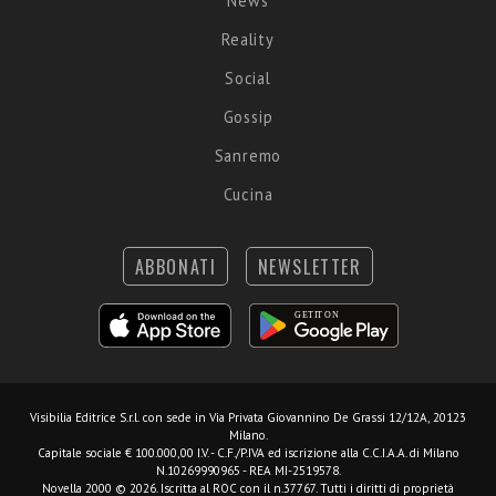
News
Reality
Social
Gossip
Sanremo
Cucina
ABBONATI
NEWSLETTER
Visibilia Editrice S.r.l.
con sede in Via Privata Giovannino De Grassi 12/12A, 20123
Milano.
Capitale sociale € 100.000,00 I.V. - C.F./P.IVA ed iscrizione alla C.C.I.A.A. di Milano
N.10269990965 - REA MI-2519578.
Novella 2000 © 2026. Iscritta al ROC con il n.37767. Tutti i diritti di proprietà