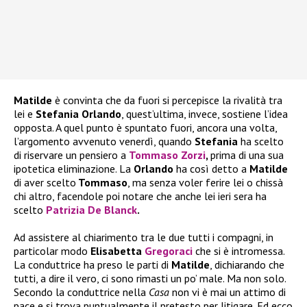
Matilde
è convinta che da fuori si percepisce la rivalità tra
lei e
Stefania Orlando
, quest’ultima, invece, sostiene l’idea
opposta. A quel punto è spuntato fuori, ancora una volta,
l’argomento avvenuto venerdì, quando
Stefania
ha scelto
di riservare un pensiero a
Tommaso Zorzi
,
prima di una sua
ipotetica eliminazione. La
Orlando
ha così detto a
Matilde
di aver scelto
Tommaso
, ma senza voler ferire lei o chissà
chi altro, facendole poi notare che anche lei ieri sera ha
scelto
Patrizia De Blanck
.
Ad assistere al chiarimento tra le due tutti i compagni, in
particolar modo
Elisabetta
Gregoraci
che si è intromessa.
La conduttrice ha preso le parti di
Matilde
, dichiarando che
tutti, a dire il vero, ci sono rimasti un po’ male. Ma non solo.
Secondo la conduttrice nella
Casa
non vi è mai un attimo di
pace e si trova puntualmente il pretesto per litigare. Ed ecco