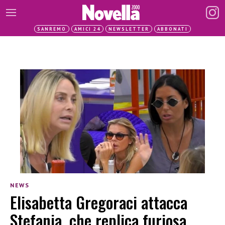
SANREMO
AMICI 24
NEWSLETTER
ABBONATI
NEWS
Elisabetta Gregoraci attacca
Stefania, che replica furiosa