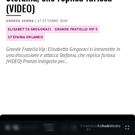
(VIDEO)
ANDREA SANNA
|
17 OTTOBRE 2020
ELISABETTA GREGORACI
GRANDE FRATELLO VIP 5
STEFANIA ORLANDO
Grande Fratello Vip: Elisabetta Gregoraci si intromette in
una discussione e attacca Stefania, che replica furiosa
(VIDEO) Pranzo indigesto per…
0:04 /
Ad
hub
Media
POWERED
1
/
2
1:40
BY