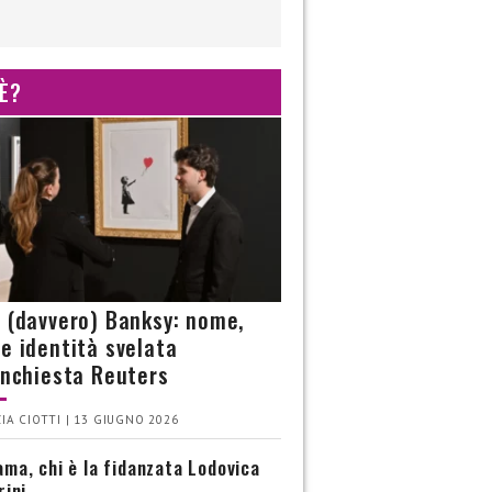
 È?
è (davvero) Banksy: nome,
 e identità svelata
’inchiesta Reuters
IA CIOTTI | 13 GIUGNO 2026
ma, chi è la fidanzata Lodovica
rini