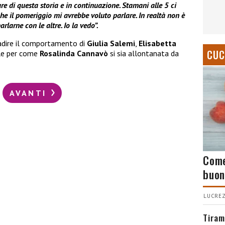
are di questa storia e in continuazione. Stamani alle 5 ci
che il pomeriggio mi avrebbe voluto parlare. In realtà non è
larne con le altre. Io la vedo”.
radire il comportamento di
Giulia Salemi
,
Elisabetta
CUC
le per come
Rosalinda Cannavò
si sia allontanata da
AVANTI
Come
buon
LUCREZ
Tiram