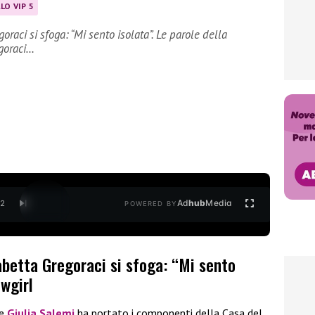
LO VIP 5
oraci si sfoga: “Mi sento isolata”. Le parole della
egoraci…
Ad
hub
Media
/
2
POWERED BY
sabetta Gregoraci si sfoga: “Mi sento
owgirl
e
Giulia Salemi
ha portato i componenti della Casa del