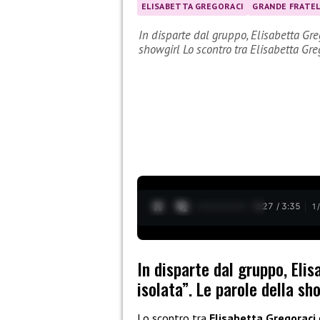
ELISABETTA GREGORACI
GRANDE FRATEL
In disparte dal gruppo, Elisabetta Greg
showgirl Lo scontro tra Elisabetta Gr
0:28 / 3:35
1
In disparte dal gruppo, Eli
isolata”. Le parole della sh
Lo scontro tra
Elisabetta Gregoraci