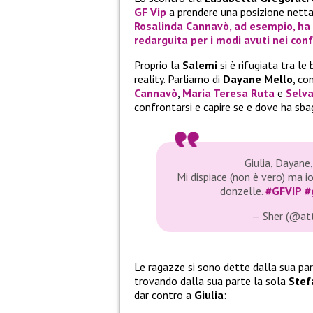
GF Vip
a prendere una posizione netta,
Rosalinda Cannavò
, ad esempio, ha
redarguita per i modi avuti nei conf
Proprio la
Salemi
si è rifugiata tra le
reality. Parliamo di
Dayane Mello
, co
Cannavò
,
Maria Teresa Ruta
e
Selv
confrontarsi e capire se e dove ha sbag
Giulia, Dayane
Mi dispiace (non è vero) ma 
donzelle.
#GFVIP
#
— Sher (@at
Le ragazze si sono dette dalla sua pa
trovando dalla sua parte la sola
Stef
dar contro a
Giulia
: