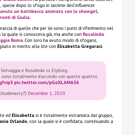
 specie dopo lo sfogo in lacrime dell’influencer.
 avuto un battibecco animato con la showgirl,
ronti di
Giulia
.
 braccia di quelle che per lei sono i punti di riferimento nel
n la quale si conosceva già, ma anche con
Rosalinda
aggia Roma
. Con loro ha avuto modo di sfogarsi,
liato in merito alla lite con
Elisabetta Gregoraci
.
, Selvaggia e Rosalinda vs ElyGreg.
io sono totalmente d’accordo con queste quattro
gfvip5
pic.twitter.com/pGoXLAMA56
titudenasty7)
December 1, 2020
rte ed
Elisabetta
si è totalmente estraniata dal gruppo,
ania Orlando
, con la quale si è confidata, continuando a