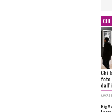
CHI
Chi 
foto
dall
LUCREZ
BigMa
Lazze