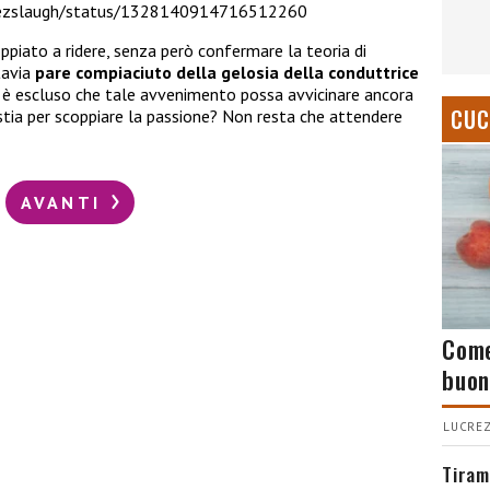
/pezslaugh/status/1328140914716512260
ppiato a ridere, senza però confermare la teoria di
ttavia
pare compiaciuto della gelosia della conduttrice
n è escluso che tale avvenimento possa avvicinare ancora
CUC
 stia per scoppiare la passione? Non resta che attendere
AVANTI
Come
buon
LUCREZ
Tiram