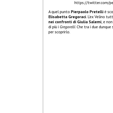
https://twitter.com
A quel punto
Pierpaolo Pretelli
è sco
Elisabetta Gregoraci
. L’ex Velino tu
nei confronti di Giulia Salemi
, e no
di più i
Gregorelli
. Che tra i due dunque
per scoprirlo.