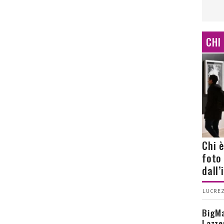
CHI
Chi 
foto
dall
LUCREZ
BigMa
Lazze