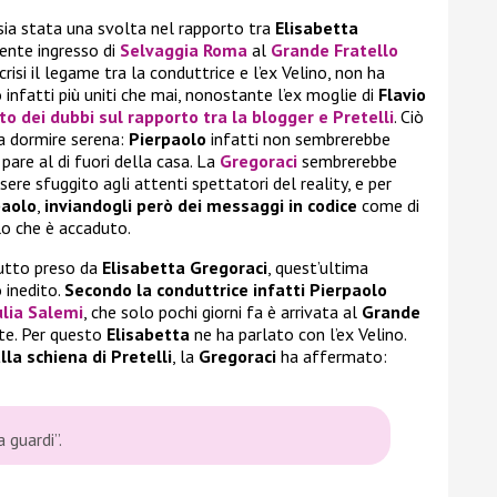
 sia stata una svolta nel rapporto tra
Elisabetta
ecente ingresso di
Selvaggia Roma
al
Grande Fratello
isi il legame tra la conduttrice e l’ex Velino, non ha
o infatti più uniti che mai, nonostante l’ex moglie di
Flavio
to dei dubbi sul rapporto tra la blogger e
Pretelli
. Ciò
 dormire serena:
Pierpaolo
infatti non sembrerebbe
pare al di fuori della casa. La
Gregoraci
sembrerebbe
re sfuggito agli attenti spettatori del reality, e per
paolo
,
inviandogli però dei messaggi in codice
come di
lo che è accaduto.
utto preso da
Elisabetta Gregoraci
, quest’ultima
 inedito.
Secondo la conduttrice infatti Pierpaolo
ulia Salemi
, che solo pochi giorni fa è arrivata al
Grande
e. Per questo
Elisabetta
ne ha parlato con l’ex Velino.
la schiena di Pretelli
, la
Gregoraci
ha affermato:
a guardi”.