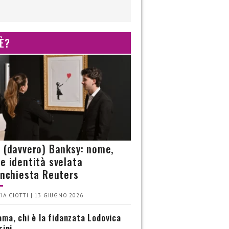
 È?
è (davvero) Banksy: nome,
 e identità svelata
’inchiesta Reuters
IA CIOTTI | 13 GIUGNO 2026
ma, chi è la fidanzata Lodovica
rini