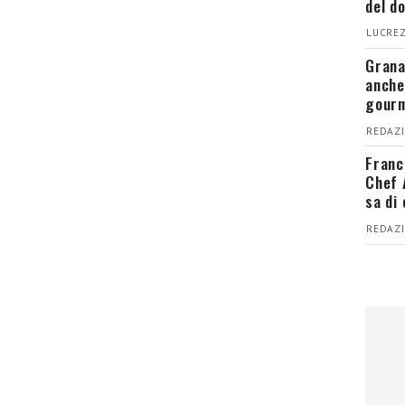
del d
LUCREZ
Grana
anche
gour
REDAZI
Franc
Chef 
sa di
REDAZI