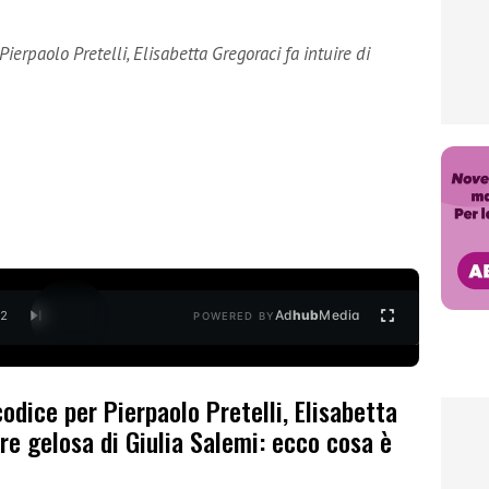
ierpaolo Pretelli, Elisabetta Gregoraci fa intuire di
Ad
hub
Media
/
2
POWERED BY
odice per Pierpaolo Pretelli, Elisabetta
ere gelosa di Giulia Salemi: ecco cosa è