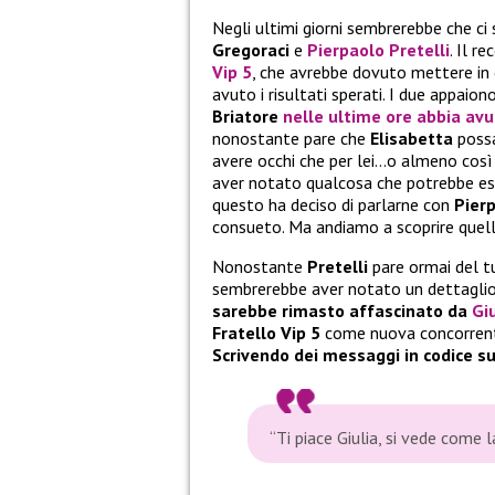
Negli ultimi giorni sembrerebbe che ci
Gregoraci
e
Pierpaolo Pretelli
. Il r
Vip 5
, che avrebbe dovuto mettere in cr
avuto i risultati sperati. I due appaion
Briatore
nelle ultime ore abbia avu
nonostante pare che
Elisabetta
possa
avere occhi che per lei…o almeno così 
aver notato qualcosa che potrebbe esse
questo ha deciso di parlarne con
Pier
consueto. Ma andiamo a scoprire quel
Nonostante
Pretelli
pare ormai del t
sembrerebbe aver notato un dettaglio
sarebbe rimasto affascinato da
Gi
Fratello Vip 5
come nuova concorrent
Scrivendo dei messaggi in codice sul
“Ti piace Giulia, si vede come l