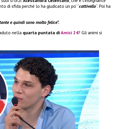
 suoi sforzi.
Alessandra Celentano
, che è l’insegnante
nto di sfida perché lo ha giudicato un po’ “
cattivello
“. Poi ha
ante e quindi sono molto felice”.
caduto nella
quarta puntata di
Amici 24
? Gli animi si