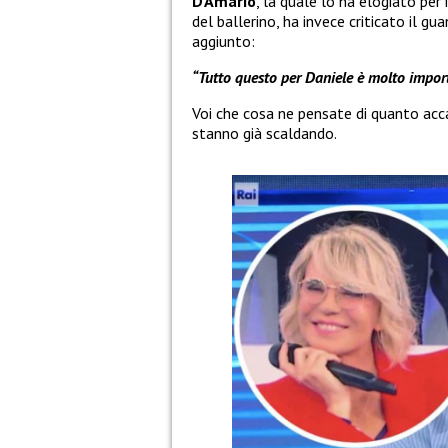
D’Amario
, la quale lo ha elogiato per i
del ballerino, ha invece criticato il gua
aggiunto:
“Tutto questo per Daniele è molto import
Voi che cosa ne pensate di quanto ac
stanno già scaldando.