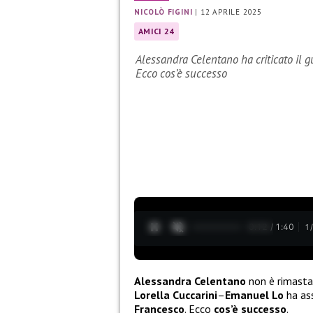
NICOLÒ FIGINI
|
12 APRILE 2025
AMICI 24
Alessandra Celentano ha criticato il 
Ecco cos’è successo
0:14 / 1:40
1
Alessandra Celentano
non è rimasta
Lorella Cuccarini
–
Emanuel Lo
ha as
Francesco
. Ecco
cos’è successo
.