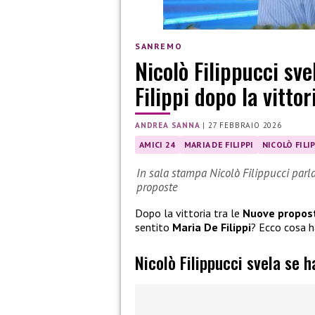
SANREMO
Nicolò Filippucci sve
Filippi dopo la vitto
ANDREA SANNA
|
27 FEBBRAIO 2026
AMICI 24
MARIA DE FILIPPI
NICOLÒ FILI
In sala stampa Nicolò Filippucci parla 
proposte
Dopo la vittoria tra le
Nuove propos
sentito
Maria De Filippi
? Ecco cosa h
Nicolò Filippucci svela se h