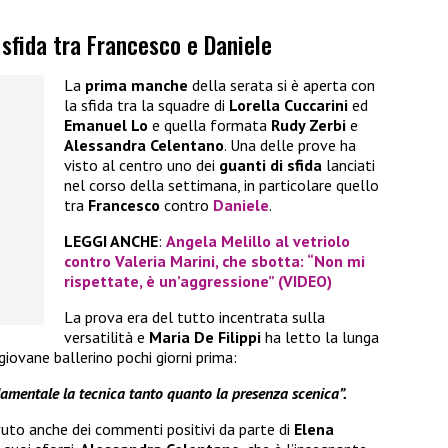
sfida tra Francesco e Daniele
La
prima manche
della serata si è aperta con
la sfida tra la squadre di
Lorella Cuccarini
ed
Emanuel Lo
e quella formata
Rudy Zerbi
e
Alessandra Celentano
. Una delle prove ha
visto al centro uno dei
guanti di sfida
lanciati
nel corso della settimana, in particolare quello
tra
Francesco
contro
Daniele
.
LEGGI ANCHE
:
Angela Melillo al vetriolo
contro Valeria Marini, che sbotta: “Non mi
rispettate, è un’aggressione” (VIDEO)
La prova era del tutto incentrata sulla
versatilità e
Maria De Filippi
ha letto la lunga
 giovane ballerino pochi giorni prima:
damentale la tecnica tanto quanto la presenza scenica”.
vuto anche dei commenti positivi da parte di
Elena