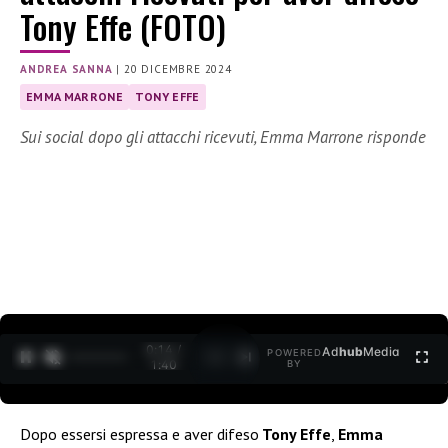
Tony Effe (FOTO)
ANDREA SANNA
|
20 DICEMBRE 2024
EMMA MARRONE
TONY EFFE
Sui social dopo gli attacchi ricevuti, Emma Marrone risponde
0:15 /
Ad
hub
Media
POWERED
1
/
2
1:40
BY
Dopo essersi espressa e aver difeso
Tony Effe
,
Emma