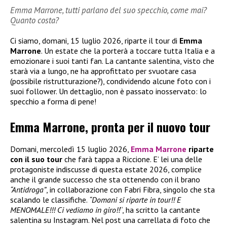
Emma Marrone, tutti parlano del suo specchio, come mai?
Quanto costa?
Ci siamo, domani, 15 luglio 2026, riparte il tour di
Emma
Marrone
. Un estate che la porterà a toccare tutta Italia e a
emozionare i suoi tanti fan. La cantante salentina, visto che
starà via a lungo, ne ha approfittato per svuotare casa
(possibile ristrutturazione?), condividendo alcune foto con i
suoi follower. Un dettaglio, non è passato inosservato: lo
specchio a forma di pene!
Emma Marrone, pronta per il nuovo tour
Domani, mercoledì 15 luglio 2026,
Emma Marrone
riparte
con il suo tour
che farà tappa a Riccione. E’ lei una delle
protagoniste indiscusse di questa estate 2026, complice
anche il grande successo che sta ottenendo con il brano
“Antidroga”
, in collaborazione con Fabri Fibra, singolo che sta
scalando le classifiche.
“Domani si riparte in tour!! E
MENOMALE!!! Ci vediamo in giro!!
“, ha scritto la cantante
salentina su Instagram. Nel post una carrellata di foto che