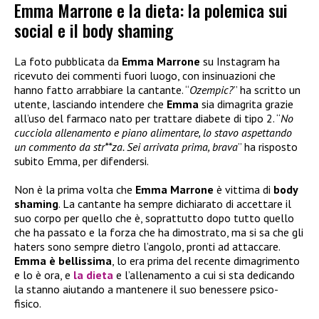
Emma Marrone e la dieta: la polemica sui
social e il body shaming
La foto pubblicata da
Emma Marrone
su Instagram ha
ricevuto dei commenti fuori luogo, con insinuazioni che
hanno fatto arrabbiare la cantante. “
Ozempic?
” ha scritto un
utente, lasciando intendere che
Emma
sia dimagrita grazie
all’uso del farmaco nato per trattare diabete di tipo 2. “
No
cucciola allenamento e piano alimentare, lo stavo aspettando
un commento da str**za. Sei arrivata prima, brava
” ha risposto
subito Emma, per difendersi.
Non è la prima volta che
Emma Marrone
è vittima di
body
shaming
. La cantante ha sempre dichiarato di accettare il
suo corpo per quello che è, soprattutto dopo tutto quello
che ha passato e la forza che ha dimostrato, ma si sa che gli
haters sono sempre dietro l’angolo, pronti ad attaccare.
Emma è bellissima
, lo era prima del recente dimagrimento
e lo è ora, e
la dieta
e l’allenamento a cui si sta dedicando
la stanno aiutando a mantenere il suo benessere psico-
fisico.