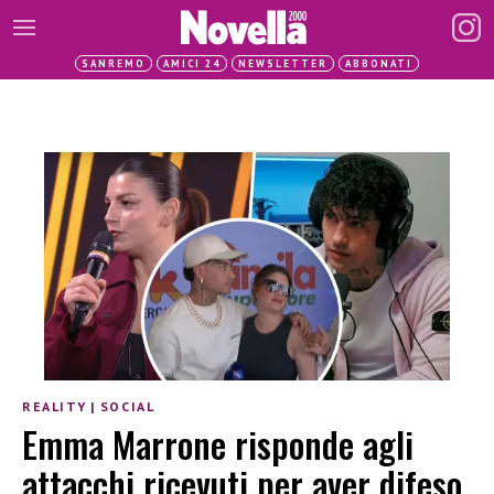
SANREMO
AMICI 24
NEWSLETTER
ABBONATI
REALITY
|
SOCIAL
Emma Marrone risponde agli
attacchi ricevuti per aver difeso