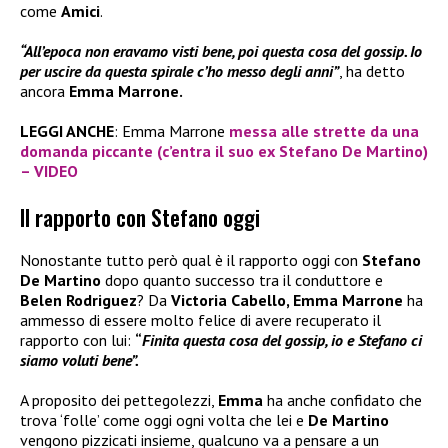
come
Amici
.
“All’epoca non eravamo visti bene, poi questa cosa del gossip. Io
per uscire da questa spirale c’ho messo degli anni”
, ha detto
ancora
Emma Marrone.
LEGGI ANCHE
: Emma Marrone
messa alle strette da una
domanda piccante (c’entra il suo ex Stefano De Martino)
– VIDEO
Il rapporto con Stefano oggi
Nonostante tutto però qual è il rapporto oggi con
Stefano
De Martino
dopo quanto successo tra il conduttore e
Belen Rodriguez
? Da
Victoria Cabello, Emma Marrone
ha
ammesso di essere molto felice di avere recuperato il
rapporto con lui:
“
Finita questa cosa del gossip, io e Stefano ci
siamo voluti bene”.
A proposito dei pettegolezzi,
Emma
ha anche confidato che
trova ‘folle’ come oggi ogni volta che lei e
De Martino
vengono pizzicati insieme, qualcuno va a pensare a un