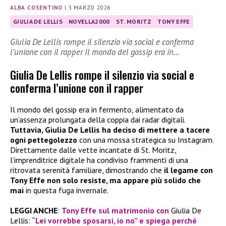
ALBA COSENTINO
|
3 MARZO 2026
GIULIA DE LELLIS
NOVELLA2000
ST. MORITZ
TONY EFFE
Giulia De Lellis rompe il silenzio via social e conferma
l’unione con il rapper Il mondo del gossip era in…
Giulia De Lellis rompe il silenzio via social e
conferma l’unione con il rapper
Il mondo del gossip era in fermento, alimentato da
un’assenza prolungata della coppia dai radar digitali.
Tuttavia, Giulia De Lellis ha deciso di mettere a tacere
ogni pettegolezzo
con una mossa strategica su Instagram.
Direttamente dalle vette incantate di St. Moritz,
l’imprenditrice digitale ha condiviso frammenti di una
ritrovata serenità familiare, dimostrando che
il legame con
Tony Effe non solo resiste, ma appare più solido che
mai
in questa fuga invernale.
LEGGI ANCHE
:
Tony Effe sul matrimonio con
Giulia De
Lellis:
“Lei vorrebbe sposarsi, io no” e spiega perché