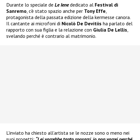
Durante lo speciale de
Le Iene
dedicato al
Festival di
Sanremo
, c’è stato spazio anche per
Tony Effe
,
protagonista della passata edizione della kermesse canora.
Il cantante ai microfoni di
Nicolò De Devitiis
ha parlato del
rapporto con sua figlia e la relazione con
Giulia De Lellis
,
svelando perché è contrario al matrimonio.
L’inviato ha chiesto all’artista se le nozze sono o meno nei
suoi progetti:
“Lei vorrebbe tanto sposarsi, io non vorrei perché