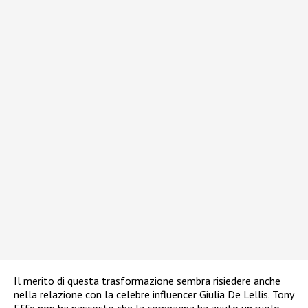
Il merito di questa trasformazione sembra risiedere anche
nella relazione con la celebre influencer Giulia De Lellis. Tony
Effe non ha nascosto che la compagna ha avuto un ruolo