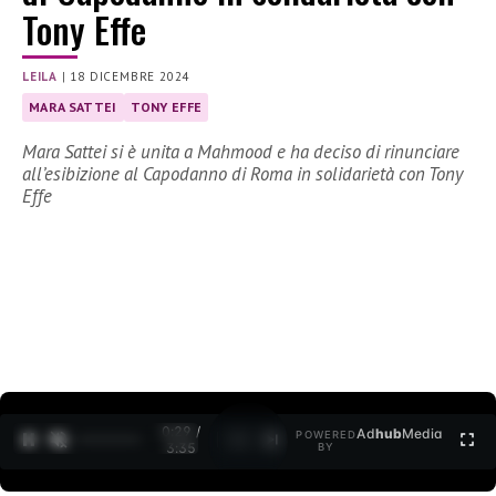
Tony Effe
LEILA
|
18 DICEMBRE 2024
MARA SATTEI
TONY EFFE
Mara Sattei si è unita a Mahmood e ha deciso di rinunciare
all’esibizione al Capodanno di Roma in solidarietà con Tony
Effe
0:30 /
Ad
hub
Media
POWERED
1
/
2
3:35
BY