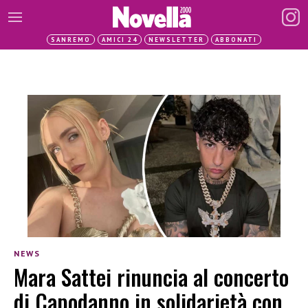
SANREMO
AMICI 24
NEWSLETTER
ABBONATI
NEWS
Mara Sattei rinuncia al concerto
di Capodanno in solidarietà con