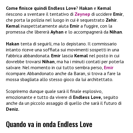
Come finisce quindi Endless Love
?
Hakan
e
Kemal
riescono a sventare il tentativo di
Zeynep
di uccidere
Emir
,
che porta la polizia nel luogo in cui è sequestrato
Zehir
.
Kemal
inaspettatamente aiuta
Emir
a fuggire, con la
promessa che libererà
Ayhan
e lo accompagnerà da
Nihan
.
Hakan
tenta di seguirli, ma lo depistano. Il commissario
intanto riceve una soffiata sui movimenti sospetti in una
fabbrica abbandonata.
Emir
lascia
Kemal
nel posto in cui
dovrebbe trovarsi
Nihan
, ma ha i minuti contati per poterla
salvare. Nel momento in cui tutto sembra perso,
Emir
ricompare. Abbandonato anche da Baran, si trova a fare la
mossa sbagliata allo stesso gioco da lui architettato.
Scopriremo dunque quale sarà il finale esplosivo,
emozionante e tutto da vivere di
Endless Love,
seguito
anche da un piccolo assaggio di quello che sarà il futuro di
Deniz.
Quando va in onda Endless Love