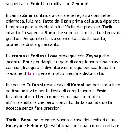
sospettato:
Emir
l’ha tradita con
Zeynep
!
Intanto
Zehir
continua a cercare le registrazioni delle
chiamata, l’ultima, fatta da
Ozan
prima della sua dipartita.
L’impresa però si rivelerà più difficile del previsto.
Tarik
intanto fa sapere a
Banu
che sono costretti a trasferirsi dai
genitori. Per quanto lei sia sconcertata dalla scelta,
promette di stargli accanto.
La
trama
di
Endless Love
prosegue con
Zeynep
che
incontra
Emir
per dargli il regalo di compleanno: una chiave
con cui gli augura di diventare un rifugio per sua figlia. La
reazione di
Emir
però è molto fredda e distaccata.
In seguito
Tufan
si reca a casa di
Kemal
per portare a lui e
ad
Asu
un invito per la festa di compleanno di
Emir
.
Inizialmente l’offerta non sembra piacere molto
all’imprenditore che però, convinto dalla sua fidanzata,
accetta senza fare pressioni.
Tarik
e
Banu
, nel mentre, vanno a casa dei genitori di lui,
Huseyin
e
Fehime
. Quest’ultima continua a non accettare