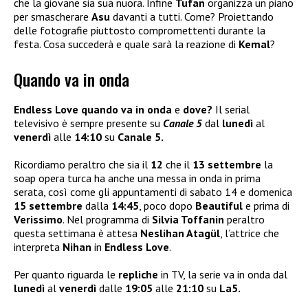
che la giovane sia sua nuora. Infine
Tufan
organizza un piano
per smascherare
Asu
davanti a tutti. Come? Proiettando
delle fotografie piuttosto compromettenti durante la
festa. Cosa succederà e quale sarà la reazione di
Kemal
?
Quando va in onda
Endless Love quando va in onda
e
dove?
Il serial
televisivo è sempre presente su
Canale 5
dal
lunedì
al
venerdì
alle
14:10
su
Canale 5.
Ricordiamo peraltro che sia il
12
che il
13 settembre
la
soap opera turca ha anche una messa in onda in prima
serata, così come gli appuntamenti di sabato 14 e domenica
15 settembre
dalla
14:45
, poco dopo
Beautiful
e prima di
Verissimo
. Nel programma di
Silvia Toffanin
peraltro
questa settimana è attesa
Neslihan Atagül
, l’attrice che
interpreta
Nihan
in
Endless Love
.
Per quanto riguarda le
repliche
in TV, la serie va in onda dal
lunedì
al
venerdì
dalle
19:05
alle
21:10
su
La5.