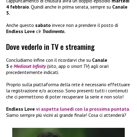
l’appuntamento di chiusura avrà un doppio episodio
martedì
4 febbraio
. Quindi anche in prima serata, sempre su
Canale
5.
Anche questo
sabato
invece non a prendere il posto di
Endless Love
c’è
Tradimento.
Dove vederlo in TV e streaming
Concludiamo infine con il ricordarvi che su
Canale
5
e
Mediaset Infinity
(sito, app o
smart TV
) agli orari
precedentemente indicati.
Proprio sulla piattaforma della rete è necessario effettuare
la registrazione e/o accesso. Sono presenti tutti i contenuti
che ci permettono di poter recuperare la serie e non solo!
Endless Love
vi aspetta lunedì con la prossima puntata
.
Siamo sempre più vicini al grande finale! Cosa ci attenderà?