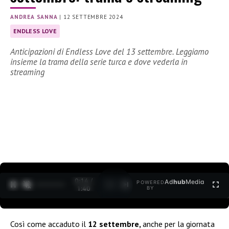
ANDREA SANNA
|
12 SETTEMBRE 2024
ENDLESS LOVE
Anticipazioni di Endless Love del 13 settembre. Leggiamo
insieme la trama della serie turca e dove vederla in
streaming
0:15 /
Ad
hub
Media
POWERED
1
/
2
1:40
BY
Così come accaduto il
12 settembre,
anche per la giornata