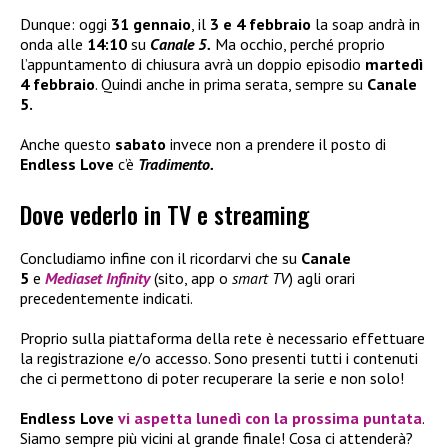
Dunque: oggi
31 gennaio
, il
3 e 4 febbraio
la soap andrà in
onda alle
14:10
su
Canale 5.
Ma occhio, perché proprio
l’appuntamento di chiusura avrà un doppio episodio
martedì
4 febbraio
. Quindi anche in prima serata, sempre su
Canale
5.
Anche questo
sabato
invece non a prendere il posto di
Endless Love
c’è
Tradimento.
Dove vederlo in TV e streaming
Concludiamo infine con il ricordarvi che su
Canale
5
e
Mediaset Infinity
(sito, app o
smart TV
) agli orari
precedentemente indicati.
Proprio sulla piattaforma della rete è necessario effettuare
la registrazione e/o accesso. Sono presenti tutti i contenuti
che ci permettono di poter recuperare la serie e non solo!
Endless Love
vi aspetta lunedì con la prossima puntata
.
Siamo sempre più vicini al grande finale! Cosa ci attenderà?