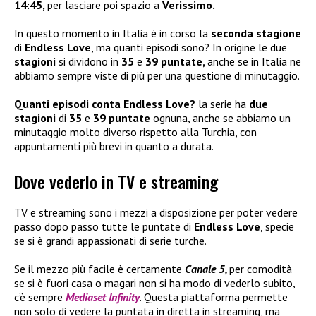
14:45,
per lasciare poi spazio a
Verissimo.
In questo momento in Italia è in corso la
seconda stagione
di
Endless Love
, ma quanti episodi sono? In origine le due
stagioni
si dividono in
35
e
39 puntate,
anche se in Italia ne
abbiamo sempre viste di più per una questione di minutaggio.
Quanti episodi conta Endless Love?
la serie ha
due
stagioni
di
35
e
39 puntate
ognuna, anche se abbiamo un
minutaggio molto diverso rispetto alla Turchia, con
appuntamenti più brevi in quanto a durata.
Dove vederlo in TV e streaming
TV e streaming sono i mezzi a disposizione per poter vedere
passo dopo passo tutte le puntate di
Endless Love
, specie
se si è grandi appassionati di serie turche.
Se il mezzo più facile è certamente
Canale 5,
per comodità
se si è fuori casa o magari non si ha modo di vederlo subito,
c’è sempre
Mediaset Infinity
. Questa piattaforma permette
non solo di vedere la puntata in diretta in streaming, ma