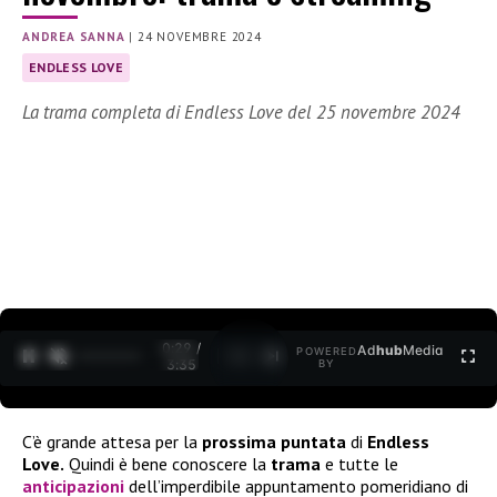
ANDREA SANNA
|
24 NOVEMBRE 2024
ENDLESS LOVE
La trama completa di Endless Love del 25 novembre 2024
0:30 /
Ad
hub
Media
POWERED
1
/
2
3:35
BY
C’è grande attesa per la
prossima puntata
di
Endless
Love.
Quindi è bene conoscere la
trama
e tutte le
anticipazioni
dell’imperdibile appuntamento pomeridiano di