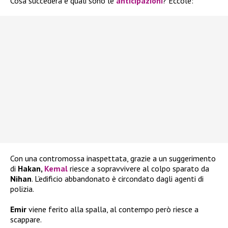
Cosa succederà e quali sono le
anticipazioni
? Eccole:
Con una contromossa inaspettata, grazie a un suggerimento
di
Hakan,
Kemal
riesce a sopravvivere al colpo sparato da
Nihan
. L’edificio abbandonato è circondato dagli agenti di
polizia.
Emir
viene ferito alla spalla, al contempo però riesce a
scappare.