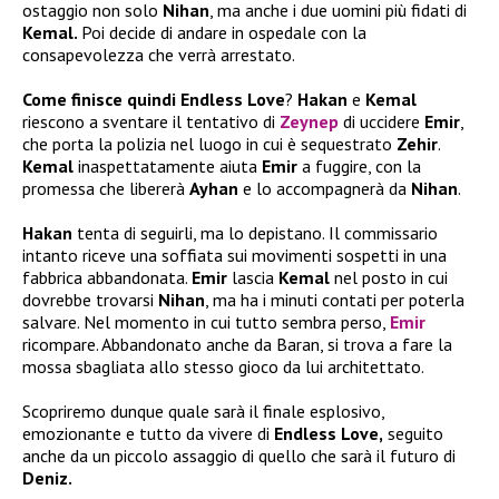
ostaggio non solo
Nihan
, ma anche i due uomini più fidati di
Kemal.
Poi decide di andare in ospedale con la
consapevolezza che verrà arrestato.
Come finisce quindi Endless Love
?
Hakan
e
Kemal
riescono a sventare il tentativo di
Zeynep
di uccidere
Emir
,
che porta la polizia nel luogo in cui è sequestrato
Zehir
.
Kemal
inaspettatamente aiuta
Emir
a fuggire, con la
promessa che libererà
Ayhan
e lo accompagnerà da
Nihan
.
Hakan
tenta di seguirli, ma lo depistano. Il commissario
intanto riceve una soffiata sui movimenti sospetti in una
fabbrica abbandonata.
Emir
lascia
Kemal
nel posto in cui
dovrebbe trovarsi
Nihan
, ma ha i minuti contati per poterla
salvare. Nel momento in cui tutto sembra perso,
Emir
ricompare. Abbandonato anche da Baran, si trova a fare la
mossa sbagliata allo stesso gioco da lui architettato.
Scopriremo dunque quale sarà il finale esplosivo,
emozionante e tutto da vivere di
Endless Love,
seguito
anche da un piccolo assaggio di quello che sarà il futuro di
Deniz.