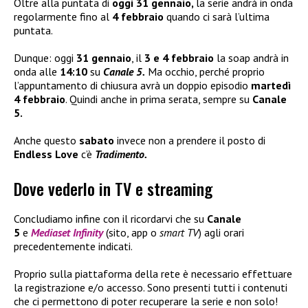
Oltre alla puntata di
oggi 31 gennaio,
la serie andrà in onda
regolarmente fino al
4 febbraio
quando ci sarà l’ultima
puntata.
Dunque: oggi
31 gennaio
, il
3 e 4 febbraio
la soap andrà in
onda alle
14:10
su
Canale 5.
Ma occhio, perché proprio
l’appuntamento di chiusura avrà un doppio episodio
martedì
4 febbraio
. Quindi anche in prima serata, sempre su
Canale
5.
Anche questo
sabato
invece non a prendere il posto di
Endless Love
c’è
Tradimento.
Dove vederlo in TV e streaming
Concludiamo infine con il ricordarvi che su
Canale
5
e
Mediaset Infinity
(sito, app o
smart TV
) agli orari
precedentemente indicati.
Proprio sulla piattaforma della rete è necessario effettuare
la registrazione e/o accesso. Sono presenti tutti i contenuti
che ci permettono di poter recuperare la serie e non solo!