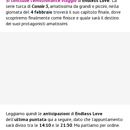
Si conclude l’emozionante viaggio
di
Endless Love.
La
serie turca di
Canale 5,
amatissima da grandi e piccini, nella
giornata del
4 febbraio
troverà il suo capitolo finale, dove
scopriremo finalmente come finisce e quale sarà il destino
dei suoi protagonisti amatissimi.
Leggiamo quindi le
anticipazioni
di
Endless Love
dell’
ultima puntata
qui a seguire, dato che l’appuntamento
sarà diviso tra le
14:10
e le
21:30
. Ma partiamo per ordine.