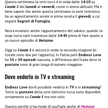
Questa settimana la
serie turca
è in onda dalle
14:10
su
Canale 5
dal
lunedì
al
venerdì
, come ci aveva abituati. Ma è
bene sapere che anche questa settimana la serie televisiva
ha un appuntamento serale in prima serata il
giovedì
, a cui
seguirà
Segreti di Famiglia.
Resta invariato anche l’appuntamento del sabato, quando la
soap turca sarà trasmessa dalle
14:45
prima di fare spazio a
un nuovo episodio di
Verissimo
.
Oggi su
Canale 5
è ancora in onda la seconda stagione (in
totale sono due per l’appunto). In Patria però
Endless Love
ha
35
e
39 episodi
ciascuna, a differenza dell’Italia dove le
puntate
sono di gran lunga di numero maggiore.
Dove vederlo in TV e streaming
Endless Love
dov’è possibile vederlo in
TV
e in
streaming
?
Tutte le
puntate
della
serie televisiva
turca sono disponibili
ovviamente su
Canale 5
ma non solo.
Questo perché si ha modo di usufruire anche di
Mediaset