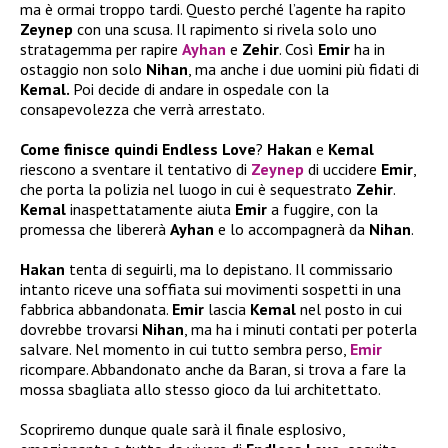
ma è ormai troppo tardi. Questo perché l’agente ha rapito
Zeynep
con una scusa. Il rapimento si rivela solo uno
stratagemma per rapire
Ayhan
e
Zehir
. Così
Emir
ha in
ostaggio non solo
Nihan
, ma anche i due uomini più fidati di
Kemal.
Poi decide di andare in ospedale con la
consapevolezza che verrà arrestato.
Come finisce quindi Endless Love
?
Hakan
e
Kemal
riescono a sventare il tentativo di
Zeynep
di uccidere
Emir
,
che porta la polizia nel luogo in cui è sequestrato
Zehir
.
Kemal
inaspettatamente aiuta
Emir
a fuggire, con la
promessa che libererà
Ayhan
e lo accompagnerà da
Nihan
.
Hakan
tenta di seguirli, ma lo depistano. Il commissario
intanto riceve una soffiata sui movimenti sospetti in una
fabbrica abbandonata.
Emir
lascia
Kemal
nel posto in cui
dovrebbe trovarsi
Nihan
, ma ha i minuti contati per poterla
salvare. Nel momento in cui tutto sembra perso,
Emir
ricompare. Abbandonato anche da Baran, si trova a fare la
mossa sbagliata allo stesso gioco da lui architettato.
Scopriremo dunque quale sarà il finale esplosivo,