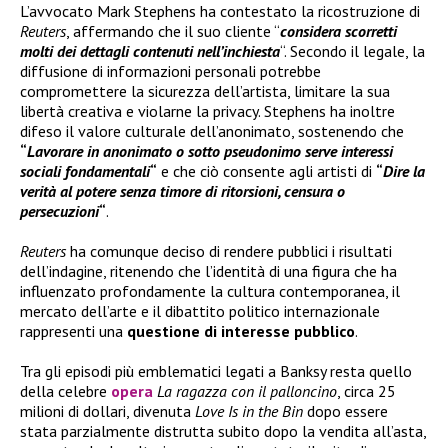
L’avvocato Mark Stephens ha contestato la ricostruzione di
Reuters
, affermando che il suo cliente “
considera scorretti
molti dei dettagli contenuti nell’inchiesta
“. Secondo il legale, la
diffusione di informazioni personali potrebbe
compromettere la sicurezza dell’artista, limitare la sua
libertà creativa e violarne la privacy. Stephens ha inoltre
difeso il valore culturale dell’anonimato, sostenendo che
“
Lavorare in anonimato o sotto pseudonimo serve interessi
sociali fondamentali
“
e che ciò consente agli artisti di
“
Dire la
verità al potere senza timore di ritorsioni, censura o
persecuzioni
“
.
Reuters
ha comunque deciso di rendere pubblici i risultati
dell’indagine, ritenendo che l’identità di una figura che ha
influenzato profondamente la cultura contemporanea, il
mercato dell’arte e il dibattito politico internazionale
rappresenti una
questione di interesse pubblico
.
Tra gli episodi più emblematici legati a Banksy resta quello
della celebre
opera
La ragazza con il palloncino
, circa 25
milioni di dollari, divenuta
Love Is in the Bin
dopo essere
stata parzialmente distrutta subito dopo la vendita all’asta,