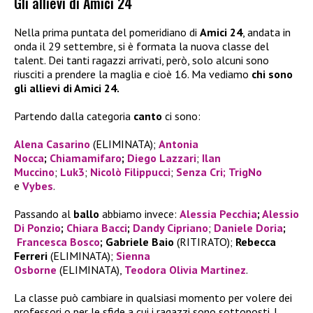
Gli allievi di Amici 24
Nella prima puntata del pomeridiano di
Amici 24
, andata in
onda il 29 settembre, si è formata la nuova classe del
talent. Dei tanti ragazzi arrivati, però, solo alcuni sono
riusciti a prendere la maglia e cioè 16. Ma vediamo
chi sono
gli allievi di Amici 24.
Partendo dalla categoria
canto
ci sono:
Alena Casarino
(ELIMINATA);
Antonia
Nocca
;
Chiamamifaro
;
Diego Lazzari
;
Ilan
Muccino
;
Luk3
;
Nicolò Filippucci
;
Senza Cri
;
TrigNo
e
Vybes
.
Passando al
ballo
abbiamo invece:
Alessia Pecchia
;
Alessio
Di Ponzio
;
Chiara Bacci
;
Dandy Cipriano
;
Daniele Doria
;
Francesca Bosco
;
Gabriele Baio
(RITIRATO);
Rebecca
Ferreri
(ELIMINATA);
Sienna
Osborne
(ELIMINATA),
Teodora Olivia Martinez
.
La classe può cambiare in qualsiasi momento per volere dei
professori o per le sfide a cui i ragazzi sono sottoposti. I