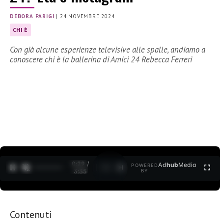
DEBORA PARIGI
|
24 NOVEMBRE 2024
CHI È
Con già alcune esperienze televisive alle spalle, andiamo a
conoscere chi è la ballerina di Amici 24 Rebecca Ferreri
0:30 /
Ad
hub
Media
POWERED
1
/
2
3:35
BY
Contenuti