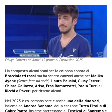
Edwyn Roberts ad Amici 12 prima di Eurovision 2025
Ha composto alcuni brani per la colonna sonora di
Braccialetti rossi
ma ha scritto canzoni anche per
Malika
Ayane
(
Senza fare sul serio
),
Laura Pausini
,
Giusy Ferreri
,
Chiara Galiazzo
,
Arisa
,
Eros Ramazzotti
,
Paola Turci
e i
Ricchi e Poveri
, per citarne alcuni.
Nel 2025 è co-compositore e anche
una delle due voci
,
insieme ad
Andrea Bonomo
, della canzone
Tutta l’Italia di
Gabry Ponte
. Insieme partecipano al
Festival di Sanremo
e