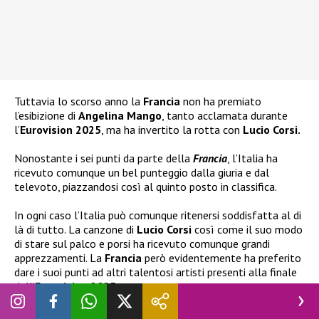
Tuttavia lo scorso anno la
Francia
non ha premiato
l’esibizione di
Angelina Mango
, tanto acclamata durante
l’
Eurovision 2025
, ma ha invertito la rotta con
Lucio Corsi.
Nonostante i sei punti da parte della
Francia
, l’Italia ha
ricevuto comunque un bel punteggio dalla giuria e dal
televoto, piazzandosi così al quinto posto in classifica.
In ogni caso l’Italia può comunque ritenersi soddisfatta al di
là di tutto. La canzone di
Lucio Corsi
così come il suo modo
di stare sul palco e porsi ha ricevuto comunque grandi
apprezzamenti. La
Francia
però evidentemente ha preferito
dare i suoi punti ad altri talentosi artisti presenti alla finale
dell’
Eurovision 2025.
Polemiche e classifica a parte, l’Italia ha dimostrato