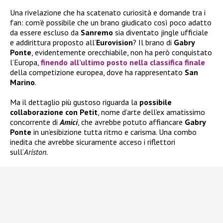
Una rivelazione che ha scatenato curiosità e domande tra i
fan: com’è possibile che un brano giudicato così poco adatto
da essere escluso da
Sanremo
sia diventato jingle ufficiale
e addirittura proposto all’
Eurovision
? Il brano di
Gabry
Ponte
, evidentemente orecchiabile, non ha però conquistato
l’Europa,
finendo
all’ultimo posto
nella classifica finale
della competizione europea, dove ha rappresentato
San
Marino
.
Ma il dettaglio più gustoso riguarda la
possibile
collaborazione con Petit
, nome d’arte dell’ex amatissimo
concorrente di
Amici
, che avrebbe potuto affiancare
Gabry
Ponte
in un’esibizione tutta ritmo e carisma. Una combo
inedita che avrebbe sicuramente acceso i riflettori
sull’
Ariston.