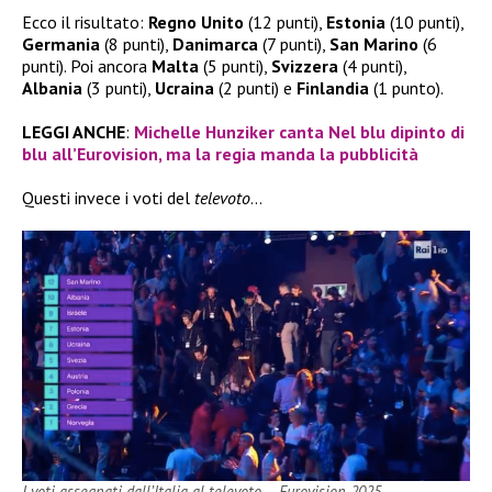
Ecco il risultato:
Regno Unito
(12 punti),
Estonia
(10 punti),
Germania
(8 punti),
Danimarca
(7 punti),
San Marino
(6
punti). Poi ancora
Malta
(5 punti),
Svizzera
(4 punti),
Albania
(3 punti),
Ucraina
(2 punti) e
Finlandia
(1 punto).
LEGGI ANCHE
:
Michelle Hunziker canta Nel blu dipinto di
blu all’Eurovision, ma la regia manda la pubblicità
Questi invece i voti del
televoto
…
I voti assegnati dall’Italia al televoto – Eurovision 2025