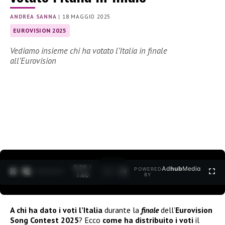
ANDREA SANNA
|
18 MAGGIO 2025
EUROVISION 2025
Vediamo insieme chi ha votato l’Italia in finale
all’Eurovision
0:30 /
Ad
hub
Media
POWERED
1
/
2
1:40
BY
A chi ha dato i voti l’Italia
durante la
finale
dell’
Eurovision
Song Contest 2025
? Ecco
come ha distribuito i voti
il