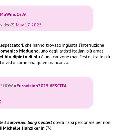
/cMaWmdOrl9
avideo2)
May 17, 2025
espettatori, che hanno trovato ingiusta l’interruzione
omenico Modugno
, uno degli artisti italiani più amati
el blu dipinto di blu
è una canzone manifesto, tra le più
ato visto come una grave mancanza.
E SHOW
#Eurovision2025
#ESCITA
5
ell’
Eurovision Song Contest
dovrà farsi perdonare per non
di
Michelle Hunziker
in
TV.