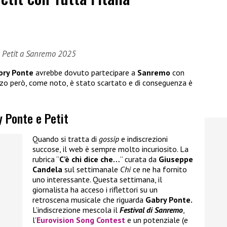
e Petit a Sanremo 2025
bry Ponte
avrebbe dovuto partecipare a
Sanremo
con
zo però, come noto, è stato scartato e di conseguenza è
y Ponte e Petit
Quando si tratta di
gossip
e indiscrezioni
succose, il web è sempre molto incuriosito. La
rubrica “
C’è chi dice che…
” curata da
Giuseppe
Candela
sul settimanale
Chi
ce ne ha fornito
uno interessante. Questa settimana, il
giornalista ha acceso i riflettori su un
retroscena musicale che riguarda
Gabry Ponte.
L’indiscrezione mescola il
Festival di
Sanremo
,
l’
Eurovision Song Contest
e un potenziale (e