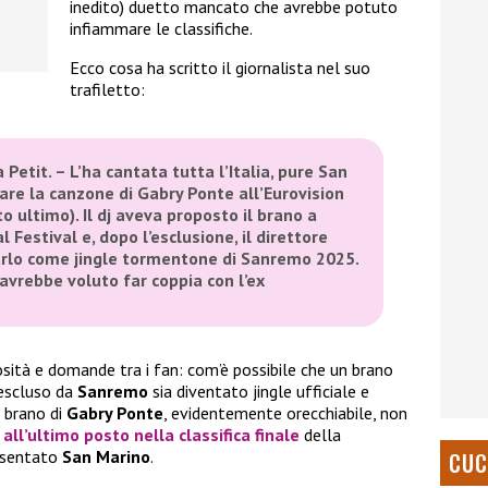
inedito) duetto mancato che avrebbe potuto
infiammare le classifiche.
Ecco cosa ha scritto il giornalista nel suo
trafiletto:
a Petit. – L’ha cantata tutta l’Italia, pure San
are la canzone di Gabry Ponte all’Eurovision
o ultimo). Il dj aveva proposto il brano a
l Festival e, dopo l’esclusione, il direttore
sarlo come jingle tormentone di Sanremo 2025.
 avrebbe voluto far coppia con l’ex
sità e domande tra i fan: com’è possibile che un brano
 escluso da
Sanremo
sia diventato jingle ufficiale e
l brano di
Gabry Ponte
, evidentemente orecchiabile, non
o
all’ultimo posto
nella classifica finale
della
esentato
San Marino
.
CUC