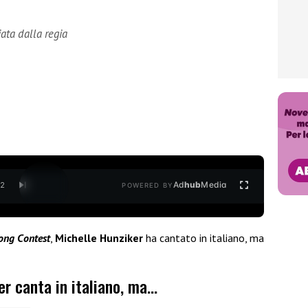
iata dalla regia
Ad
hub
Media
/
2
POWERED BY
ong Contest
,
Michelle Hunziker
ha cantato in italiano, ma
er canta in italiano, ma…