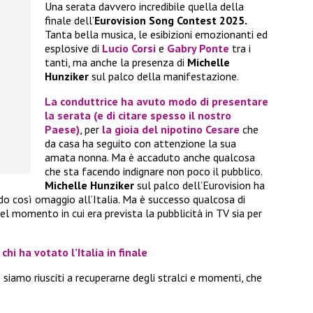
Una serata davvero incredibile quella della
finale dell’
Eurovision Song Contest 2025.
Tanta bella musica, le esibizioni emozionanti ed
esplosive di
Lucio Corsi
e
Gabry Ponte
tra i
tanti, ma anche la presenza di
Michelle
Hunziker
sul palco della manifestazione.
La conduttrice ha avuto modo di presentare
la serata (e di citare spesso il nostro
Paese)
, per
la gioia del nipotino
Cesare
che
da casa ha seguito con attenzione la sua
amata nonna. Ma è accaduto anche qualcosa
che sta facendo indignare non poco il pubblico.
Michelle Hunziker
sul palco dell’Eurovision ha
o così omaggio all’Italia. Ma è successo qualcosa di
nel momento in cui era prevista la pubblicità in TV sia per
chi ha votato l’Italia in finale
siamo riusciti a recuperarne degli stralci e momenti, che