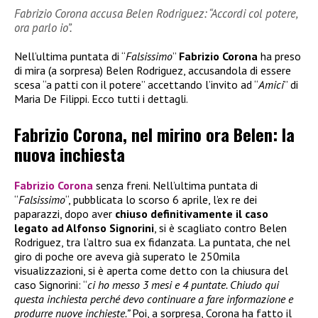
Fabrizio Corona accusa Belen Rodriguez: “Accordi col potere,
ora parlo io”.
Nell’ultima puntata di “
Falsissimo
”
Fabrizio Corona
ha preso
di mira (a sorpresa) Belen Rodriguez, accusandola di essere
scesa “a patti con il potere” accettando l’invito ad “
Amici
” di
Maria De Filippi. Ecco tutti i dettagli.
Fabrizio Corona, nel mirino ora Belen: la
nuova inchiesta
Fabrizio Corona
senza freni. Nell’ultima puntata di
“
Falsissimo
“, pubblicata lo scorso 6 aprile, l’ex re dei
paparazzi, dopo aver
chiuso definitivamente il caso
legato ad Alfonso Signorini
, si è scagliato contro Belen
Rodriguez, tra l’altro sua ex fidanzata. La puntata, che nel
giro di poche ore aveva già superato le 250mila
visualizzazioni, si è aperta come detto con la chiusura del
caso Signorini: “
ci ho messo 3 mesi e 4 puntate. Chiudo qui
questa inchiesta perché devo continuare a fare informazione e
produrre nuove inchieste.”
Poi, a sorpresa, Corona ha fatto il