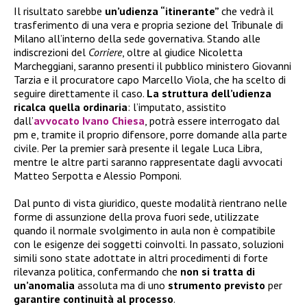
Il risultato sarebbe
un’udienza “itinerante”
che vedrà il
trasferimento di una vera e propria sezione del Tribunale di
Milano all’interno della sede governativa. Stando alle
indiscrezioni del
Corriere
, oltre al giudice Nicoletta
Marcheggiani, saranno presenti il pubblico ministero Giovanni
Tarzia e il procuratore capo Marcello Viola, che ha scelto di
seguire direttamente il caso.
La struttura dell’udienza
ricalca quella ordinaria
: l’imputato, assistito
dall’
avvocato Ivano Chiesa
, potrà essere interrogato dal
pm e, tramite il proprio difensore, porre domande alla parte
civile. Per la premier sarà presente il legale Luca Libra,
mentre le altre parti saranno rappresentate dagli avvocati
Matteo Serpotta e Alessio Pomponi.
Dal punto di vista giuridico, queste modalità rientrano nelle
forme di assunzione della prova fuori sede, utilizzate
quando il normale svolgimento in aula non è compatibile
con le esigenze dei soggetti coinvolti. In passato, soluzioni
simili sono state adottate in altri procedimenti di forte
rilevanza politica, confermando che
non si tratta di
un’anomalia
assoluta ma di uno
strumento previsto
per
garantire continuità al processo
.