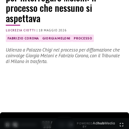
processo che nessuno si
aspettava
LUCREZIA CIOTTI
|
18 MAGGIO 2026
FABRIZIO CORONA
GIORGIA MELONI
PROCESSO
Udienza a Palazzo Chigi nel processo per diffamazione che
coinvolge Giorgia Meloni e Fabrizio Corona, con il Tribunale
di Milano in trasferta.
0:30 /
Ad
hub
Media
POWERED
1
/
2
3:35
BY