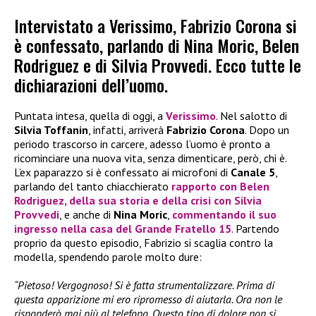
Intervistato a Verissimo, Fabrizio Corona si
è confessato, parlando di Nina Moric, Belen
Rodriguez e di Silvia Provvedi. Ecco tutte le
dichiarazioni dell’uomo.
Puntata intesa, quella di oggi, a
Verissimo
. Nel salotto di
Silvia Toffanin
, infatti, arriverà
Fabrizio Corona
. Dopo un
periodo trascorso in carcere, adesso l’uomo è pronto a
ricominciare una nuova vita, senza dimenticare, però, chi è.
L’ex paparazzo si è confessato ai microfoni di
Canale 5
,
parlando del tanto chiacchierato
rapporto con
Belen
Rodriguez
, della sua storia e della crisi con
Silvia
Provvedi
, e anche di
Nina Moric
,
commentando il suo
ingresso nella casa del
Grande Fratello 15
. Partendo
proprio da questo episodio, Fabrizio si scaglia contro la
modella, spendendo parole molto dure:
“Pietoso! Vergognoso! Si è fatta strumentalizzare. Prima di
questa apparizione mi ero ripromesso di aiutarla. Ora non le
risponderò mai più al telefono. Questo tipo di dolore non si