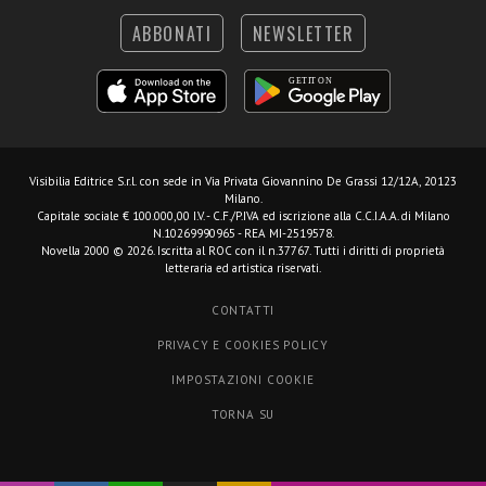
ABBONATI
NEWSLETTER
Visibilia Editrice S.r.l.
con sede in Via Privata Giovannino De Grassi 12/12A, 20123
Milano.
Capitale sociale € 100.000,00 I.V. - C.F./P.IVA ed iscrizione alla C.C.I.A.A. di Milano
N.10269990965 - REA MI-2519578.
Novella 2000 © 2026. Iscritta al ROC con il n.37767. Tutti i diritti di proprietà
letteraria ed artistica riservati.
CONTATTI
PRIVACY E COOKIES POLICY
IMPOSTAZIONI COOKIE
TORNA SU