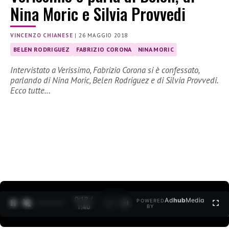
Nina Moric e Silvia Provvedi
VINCENZO CHIANESE
|
26 MAGGIO 2018
BELEN RODRIGUEZ
FABRIZIO CORONA
NINA MORIC
Intervistato a Verissimo, Fabrizio Corona si è confessato,
parlando di Nina Moric, Belen Rodriguez e di Silvia Provvedi.
Ecco tutte…
0:12 /
Ad
hub
Media
POWERED
1
/
2
1:40
BY