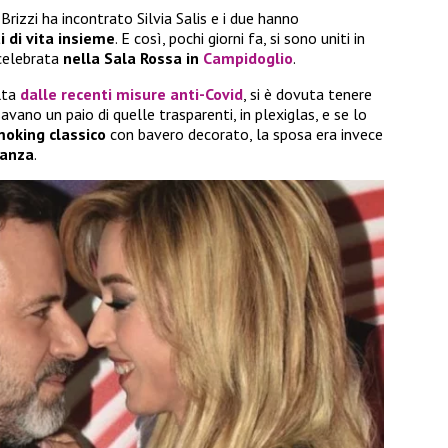
 Brizzi ha incontrato Silvia Salis e i due hanno
i di vita insieme
. E così, pochi giorni fa, si sono uniti in
 celebrata
nella Sala Rossa in
Campidoglio
.
lta
dalle recenti
misure anti-Covid
, si è dovuta tenere
savano un paio di quelle trasparenti, in plexiglas, e se lo
oking classico
con bavero decorato, la sposa era invece
ganza
.