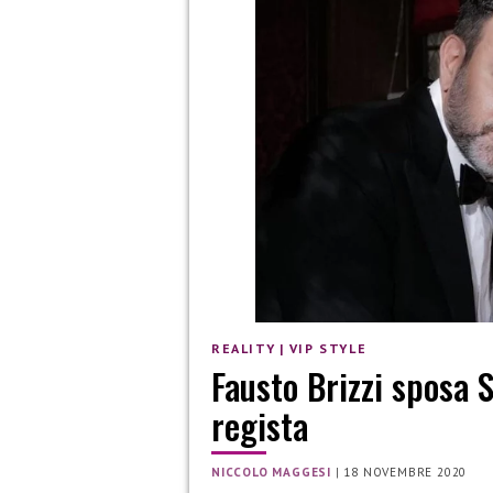
REALITY
|
VIP STYLE
Fausto Brizzi sposa Si
regista
NICCOLO MAGGESI
|
18 NOVEMBRE 2020