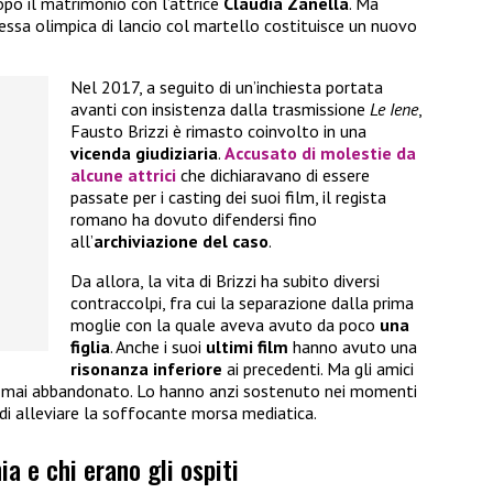
opo il matrimonio con l’attrice
Claudia Zanella
. Ma
essa olimpica di lancio col martello costituisce un nuovo
Nel 2017, a seguito di un’inchiesta portata
avanti con insistenza dalla trasmissione
Le Iene
,
Fausto Brizzi è rimasto coinvolto in una
vicenda giudiziaria
.
Accusato di
molestie
da
alcune attrici
che dichiaravano di essere
passate per i casting dei suoi film, il regista
romano ha dovuto difendersi fino
all’
archiviazione del caso
.
Da allora, la vita di Brizzi ha subito diversi
contraccolpi, fra cui la separazione dalla prima
moglie con la quale aveva avuto da poco
una
figlia
. Anche i suoi
ultimi film
hanno avuto una
risonanza inferiore
ai precedenti. Ma gli amici
no mai abbandonato. Lo hanno anzi sostenuto nei momenti
a di alleviare la soffocante morsa mediatica.
a e chi erano gli ospiti