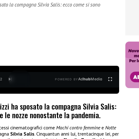
osato la compagna Silvia Salis: ecco come si sono
Ad
hub
Media
/
2
POWERED BY
izzi ha sposato la compagna Silvia Salis:
e le nozze nonostante la pandemia.
ccessi cinematografici come
Machi contro femmine
e
Notte
pagna
Silvia Salis
. Cinquantun anni lui, trentacinque lei, per