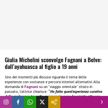
Giulia Michelini sconvolge Fagnani a Belve:
dall’ayahuasca al figlio a 19 anni
Uno dei momenti più discussi riguarda il tema delle
esperienze con sostanze e percorsi interiori alternativi. Alla
domanda di
Fagnani
su un “viaggio orientale” citato in
passato, l’attrice chiarisce:
“
Ho fatto quest’esperienza curativa
della ayahuasca tre volte, mannaggia a me, ho pianto otto ore
di fila, ho avuto le visioni…
”
, raccontando tutto con una
sincerità disarmante. Il dialogo resta sempre acceso e