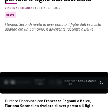
VINCENZO CHIANESE
|
20 MAGGIO 2025
BELVE
Floriana Secondi rivela di aver portato il figlio dall’esorcista
quando era un bambino: il divertente racconto a Belve
0:15 /
Ad
hub
Media
POWERED
1
/
2
1:40
BY
Durante l’intervista con
Francesca Fagnani
a
Belve
,
Floriana Secondi ha rivelato di aver portato il figlio