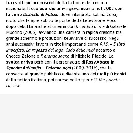
tra i volti più riconoscibili della fiction e del cinema
nazionale. Il suo
esordio
arriva giovanissima
nel 2002 con
la serie
Distretto di Polizia
, dove interpreta Sabina Corsi,
ruolo che le apre subito le porte della televisione. Poco
dopo debutta anche al cinema con
Ricordati di me
di Gabriele
Muccino (2003), avviando una carriera in rapida crescita tra
grande schermo e produzioni televisive di successo. Negli
anni successivi lavora in titoli importanti come
R.I.S. – Delitti
imperfetti
,
La ragazza del lago
,
Cado dalle nubi
accanto a
Checco Zalone e
Il grande sogno
di Michele Placido.
La
svolta arriva
però con il personaggio di
Rosy Abate in
Squadra Antimafia – Palermo oggi
(2009-2016), che la
consacra al grande pubblico e diventa uno dei ruoli più iconici
della fiction italiana, poi ripreso nello spin-off
Rosy Abate –
La serie
.