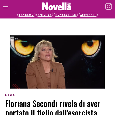
SANREMO
AMICI 24
NEWSLETTER
ABBONATI
NEWS
Floriana Secondi rivela di aver
portato il figlio dall’esorcista