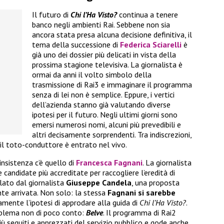
Il futuro di
Chi l’Ha Visto?
continua a tenere
banco negli ambienti Rai. Sebbene non sia
ancora stata presa alcuna decisione definitiva, il
tema della successione di
Federica Sciarelli
è
già uno dei dossier più delicati in vista della
prossima stagione televisiva. La giornalista è
ormai da anni il volto simbolo della
trasmissione di Rai3 e immaginare il programma
senza di lei non è semplice. Eppure, i vertici
dell’azienda stanno già valutando diverse
ipotesi per il futuro. Negli ultimi giorni sono
emersi numerosi nomi, alcuni più prevedibili e
altri decisamente sorprendenti. Tra indiscrezioni,
il toto-conduttore è entrato nel vivo.
insistenza c’è quello di
Francesca Fagnani
. La giornalista
 candidate più accreditate per raccogliere l’eredità di
elato dal giornalista
Giuseppe Candela
, una proposta
te arrivata. Non solo: la stessa
Fagnani si sarebbe
amente l’ipotesi di approdare alla guida di
Chi l’Ha Visto?
.
roblema non di poco conto:
Belve
. Il programma di Rai2
 seguiti e apprezzati del servizio pubblico e gode anche