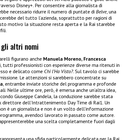
raverso Disney+. Per consentire alla giornalista di
bbe necessario ridurre il numero di puntate di
Belve
, una
rebbe del tutto l’azienda, soprattutto per ragioni di
uesto motivo la situazione resta aperta e la Rai starebbe
ili.
 gli altri nomi
ciarelli figurano anche
Manuela Moreno, Francesca
i
, tutti professionisti con esperienze diverse ma ritenuti in
esso e delicato come
Chi l’Ha Visto?
. Sul tavolo ci sarebbe
smissione. Le attenzioni si sarebbero concentrate su
ga
, entrambe inviate storiche del programma e profonde
ali. Nelle ultime ore, però, è emersa anche un’altra idea,
 Secondo Giuseppe Candela, la conduzione sarebbe stata
ex direttore dell’Intrattenimento Day Time di Rai1. Un
n è un giornalista e non è un volto dell’informazione
 programma, avendoci lavorato in passato come autore.
rappresenterebbe una scelta completamente fuori dagli
rappresenta una sfida particolarmente delicata per la Rai.