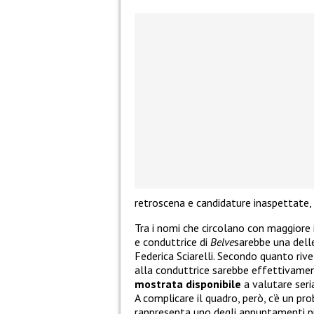
retroscena e candidature inaspettate, 
Tra i nomi che circolano con maggiore 
e conduttrice di
Belve
sarebbe una delle
Federica Sciarelli. Secondo quanto riv
alla conduttrice sarebbe effettivamen
mostrata disponibile
a valutare seri
A complicare il quadro, però, c’è un p
rappresenta uno degli appuntamenti più