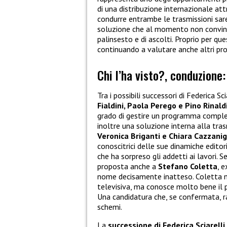
di una distribuzione internazionale att
condurre entrambe le trasmissioni sare
soluzione che al momento non convince
palinsesto e di ascolti. Proprio per q
continuando a valutare anche altri prof
Chi l’ha visto?, conduzione:
Tra i possibili successori di Federica S
Fialdini, Paola Perego e Pino Rinald
grado di gestire un programma compl
inoltre una soluzione interna alla tra
Veronica Briganti e Chiara Cazzani
conoscitrici delle sue dinamiche editori
che ha sorpreso gli addetti ai lavori.
proposta anche a
Stefano Coletta
, 
nome decisamente inatteso. Coletta no
televisiva, ma conosce molto bene il
Una candidatura che, se confermata, 
schemi.
La
successione di Federica Sciarelli