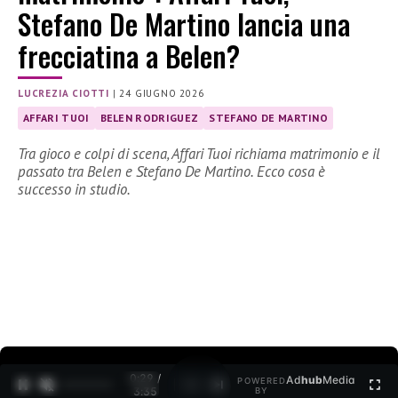
Stefano De Martino lancia una
frecciatina a Belen?
LUCREZIA CIOTTI
|
24 GIUGNO 2026
AFFARI TUOI
BELEN RODRIGUEZ
STEFANO DE MARTINO
Tra gioco e colpi di scena, Affari Tuoi richiama matrimonio e il
passato tra Belen e Stefano De Martino. Ecco cosa è
successo in studio.
0:30 /
Ad
hub
Media
POWERED
1
/
2
3:35
BY