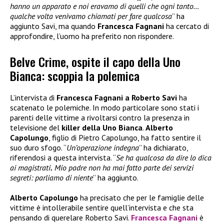
hanno un apparato e noi eravamo di quelli che ogni tanto…
qualche volta venivamo chiamati per fare qualcosa
” ha
aggiunto Savi, ma quando
Francesca Fagnani
ha cercato di
approfondire, l’uomo ha preferito non rispondere.
Belve Crime, ospite il capo della Uno
Bianca: scoppia la polemica
L’intervista di
Francesca Fagnani a Roberto Savi
ha
scatenato le polemiche. In modo particolare sono stati i
parenti delle vittime a rivoltarsi contro la presenza in
televisione del
killer della Uno Bianca
.
Alberto
Capolungo
, figlio di Pietro Capolungo, ha fatto sentire il
suo duro sfogo. “
Un’operazione indegna
” ha dichiarato,
riferendosi a questa intervista. “
Se ha qualcosa da dire lo dica
ai magistrati
.
Mio padre non ha mai fatto parte dei servizi
segreti: parliamo di niente
” ha aggiunto.
Alberto Capolungo
ha precisato che per le famiglie delle
vittime è intollerabile sentire quell’intervista e che sta
pensando di querelare Roberto Savi.
Francesca Fagnani
è