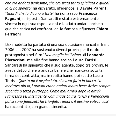
che ero andata benissimo, che ero stata tanto spigliata e quindi
io ci ho sperato
” ha dichiarato, riferendosi a
Davide Parenti
.
“
Guardi che lo dicono a tutte
” ha ironizzato
Francesca
Fagnani
, in risposta. Santarelli è stata estremamente
sincera in ogni sua risposta e si è lasciata andare anche a
qualche critica nei confronti della famosa influencer
Chiara
Ferragni
.
L’ex modella ha parlato di una sua occasione mancata. Tra il
2006 e il 2007 ha sostenuto diversi provini per il ruolo di
protagonista nel film “
Una moglie bellissima
” di
Leonardo
Pieraccioni
, ma alla fine hanno scelto
Laura Torrisi
.
Santarelli ha spiegato che il suo agente, dopo tre provini, le
aveva detto che era andata bene e che mancava solo la
firma del contratto, ma in realtà hanno poi scelto Laura
Torrisi. “
Questo mi è dispiaciuto, ci avevo fatto la bocca. Lo
meritavo più io, i provini erano andati molto bene. Arrivo sempre
seconda o terza purtroppo. Come mai arrivo dopo le altre?
Francesca sei intelligente. Comunque Laura Torrisi e Pieraccioni
poi si sono fidanzati, ha trionfato l’amore, il destino voleva così
“
ha raccontato, con grande sincerità.