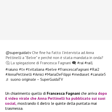
@superguidatv
Che fine ha fatto l'intervista ad Anna
Pettinelli a "Belve" e perché non è stata mandata in onda?
🤔 La spiegazione di Francesca Fagnani 🗨️
#rai
#rai1
#raiuno
#tv
#tvitaliana
#belve
#francescafagnani
#Rai2
#AnnaPettinelli
#Amici
#MariaDeFilippi
#mediaset
#canale5
♬ suono originale – SuperGuidaTV
Un chiarimento quello di
Francesca Fagnani
che arriva
dopo
il video virale che
Anna Pettinelli
ha pubblicato sui suoi
social,
mostrando il dietro le quinte della puntata mai
trasmessa.