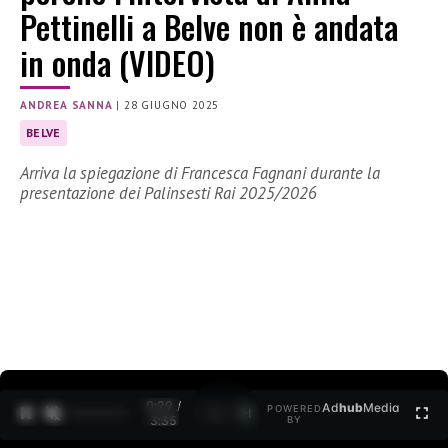
Pettinelli a Belve non è andata
in onda (VIDEO)
ANDREA SANNA
|
28 GIUGNO 2025
BELVE
Arriva la spiegazione di Francesca Fagnani durante la
presentazione dei Palinsesti Rai 2025/2026
0:30 /
Ad
hub
Media
POWERED
1
/
2
3:35
BY