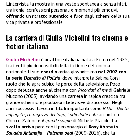
L’intervista la mostra in una veste spontanea e senza filtri,
tra ironia, confessioni personali e momenti più emotivi,
offrendo un ritratto autentico e fuori dagli schemi della sua
vita privata e professionale.
La carriera di Giulia Michelini tra cinema e
fiction italiana
Giulia Michelini
è un’attrice italiana nata a Roma nel 1985,
tra i volti più riconoscibili della fiction e del cinema
nazionale. Il suo
esordio
arriva giovanissima
nel 2002 con
la serie
Distretto di Polizia
, dove interpreta Sabina Corsi,
ruolo che le apre subito le porte della televisione. Poco
dopo debutta anche al cinema con
Ricordati di me
di Gabriele
Muccino (2003), avviando una carriera in rapida crescita tra
grande schermo e produzioni televisive di successo. Negli
anni successivi lavora in titoli importanti come
R.I.S. – Delitti
imperfetti
,
La ragazza del lago
,
Cado dalle nubi
accanto a
Checco Zalone e
Il grande sogno
di Michele Placido.
La
svolta arriva
però con il personaggio di
Rosy Abate in
Squadra Antimafia – Palermo oggi
(2009-2016), che la