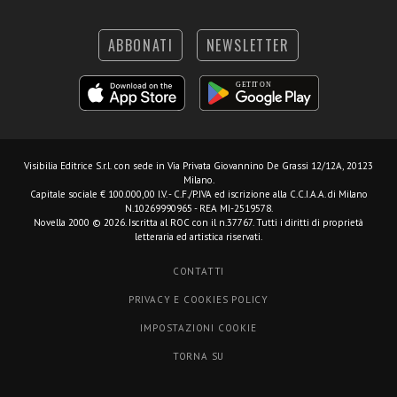
ABBONATI
NEWSLETTER
Visibilia Editrice S.r.l.
con sede in Via Privata Giovannino De Grassi 12/12A, 20123
Milano.
Capitale sociale € 100.000,00 I.V. - C.F./P.IVA ed iscrizione alla C.C.I.A.A. di Milano
N.10269990965 - REA MI-2519578.
Novella 2000 © 2026. Iscritta al ROC con il n.37767. Tutti i diritti di proprietà
letteraria ed artistica riservati.
CONTATTI
PRIVACY E COOKIES POLICY
IMPOSTAZIONI COOKIE
TORNA SU