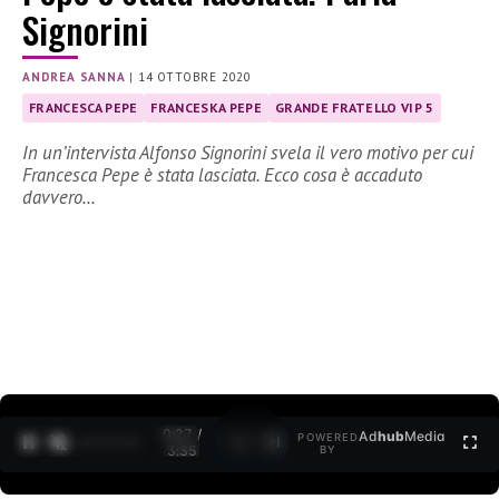
Signorini
ANDREA SANNA
|
14 OTTOBRE 2020
FRANCESCA PEPE
FRANCESKA PEPE
GRANDE FRATELLO VIP 5
In un’intervista Alfonso Signorini svela il vero motivo per cui
Francesca Pepe è stata lasciata. Ecco cosa è accaduto
davvero…
0:28 /
Ad
hub
Media
POWERED
1
/
2
3:35
BY