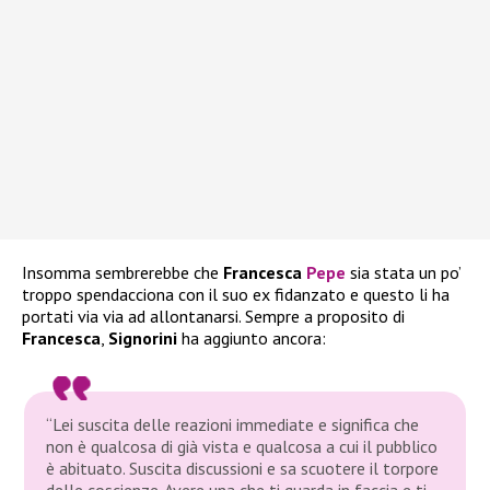
Insomma sembrerebbe che
Francesca
Pepe
sia stata un po’
troppo spendacciona con il suo ex fidanzato e questo li ha
portati via via ad allontanarsi. Sempre a proposito di
Francesca
,
Signorini
ha aggiunto ancora:
“Lei suscita delle reazioni immediate e significa che
non è qualcosa di già vista e qualcosa a cui il pubblico
è abituato. Suscita discussioni e sa scuotere il torpore
delle coscienze. Avere una che ti guarda in faccia e ti