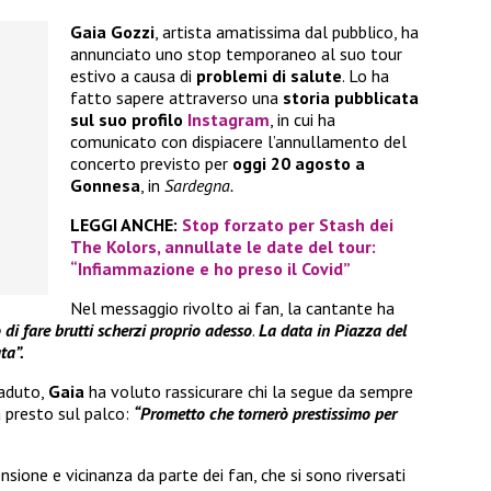
Gaia Gozzi
, artista amatissima dal pubblico, ha
annunciato uno stop temporaneo al suo tour
estivo a causa di
problemi di salute
. Lo ha
fatto sapere attraverso una
storia pubblicata
sul suo profilo
Instagram
, in cui ha
comunicato con dispiacere l’annullamento del
concerto previsto per
oggi 20 agosto a
Gonnesa
, in
Sardegna.
LEGGI ANCHE:
Stop forzato per Stash dei
The Kolors, annullate le date del tour:
“Infiammazione e ho preso il Covid”
Nel messaggio rivolto ai fan, la cantante ha
 di fare brutti scherzi proprio adesso
.
La
data in Piazza del
ta”.
caduto,
Gaia
ha voluto rassicurare chi la segue da sempre
 presto sul palco:
“Prometto che tornerò prestissimo per
sione e vicinanza da parte dei fan, che si sono riversati