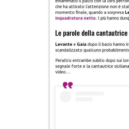
infiammato il palco con la loro perform
che ha attirato l’attenzione non è stata
momento finale, quando a sorpresa
L
inquadratura netto.
I più hanno dunq
Le parole della cantautrice 
Levante
e
Gaia
dopo il bacio hanno ir
scandalizzato qualcuno probabilmente
Peraltro entrambe subito dopo sui lo
segnale forte e la cantautrice sicili
video….