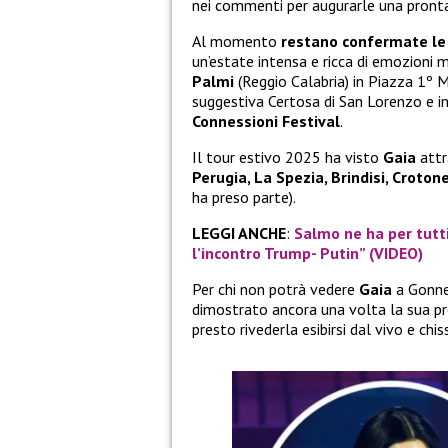
nei commenti per augurarle una pronta
Al momento
restano confermate le 
un’estate intensa e ricca di emozioni mu
Palmi
(Reggio Calabria) in Piazza 1º M
suggestiva Certosa di San Lorenzo e in
Connessioni Festival
.
Il tour estivo 2025 ha visto
Gaia
attr
Perugia, La Spezia, Brindisi, Croton
ha preso parte).
LEGGI ANCHE
:
Salmo ne ha per tutti:
l’incontro Trump- Putin” (VIDEO)
Per chi non potrà vedere
Gaia
a Gonnes
dimostrato ancora una volta la sua pro
presto rivederla esibirsi dal vivo e chi