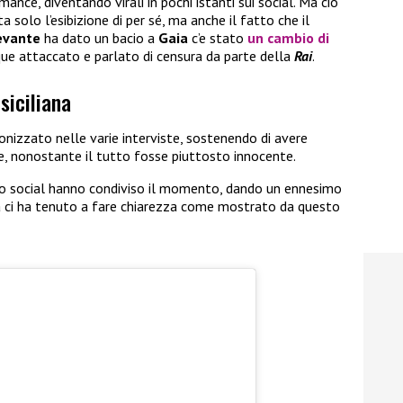
ance, diventando virali in pochi istanti sui social. Ma ciò
 solo l’esibizione di per sé, ma anche il fatto che il
evante
ha dato un bacio a
Gaia
c’e stato
un cambio di
ue attaccato e parlato di censura da parte della
Rai
.
siciliana
onizzato nelle varie interviste, sostenendo di avere
, nonostante il tutto fosse piuttosto innocente.
ro social hanno condiviso il momento, dando un ennesimo
ana ci ha tenuto a fare chiarezza come mostrato da questo