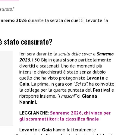
nsurato?
anremo 2026
durante la serata dei duetti, Levante fa
 è stato censurato?
Ieri sera durante la
serata delle cover
a
Sanremo
2026
, i 30 Big in gara si sono particolarmente
divertiti e scatenati. Uno dei momenti più
intensi e chiacchierati è stato senza dubbio
quello che ha visto protagoniste
Levante
e
Gaia
. La prima, in gara con
“Sei tu”,
ha coinvolto
la collega per la quarta puntata del
Festival
e
riproporre insieme,
“I maschi”
di
Gianna
Nannini.
LEGGI ANCHE
:
Sanremo 2026, chi vince per
gli scommettitori: la classifica finale
Levante
e
Gaia
hanno letteralmente