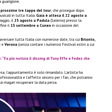
 guarigione.
prossime tre tappe del tour
, che prosegue dopo
sicali in tutta Italia.
Gaia è attesa il 22 agosto a
aggio, il
23 agosto a Padula
(Salerno) presso la
fine il
13 settembre a Cuneo
in occasione del
aversare tutta Italia con numerose date, tra cui
Bitonto,
e
e
Verona
(senza contare i numerosi Festival estivi a cui
 “Fa più notizia il dissing di Tony Effe e Fedez che
a, l’appuntamento è solo rimandato. L’artista ha
fessionalità e l’affetto sincero per i fan, che potranno
ssà magari recuperare la data persa.