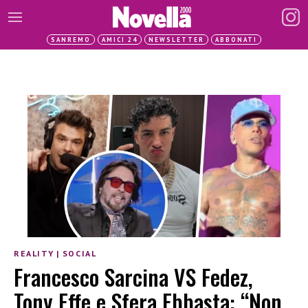
SANREMO
AMICI 24
NEWSLETTER
ABBONATI
REALITY
|
SOCIAL
Francesco Sarcina VS Fedez,
Tony Effe e Sfera Ebbasta: “Non