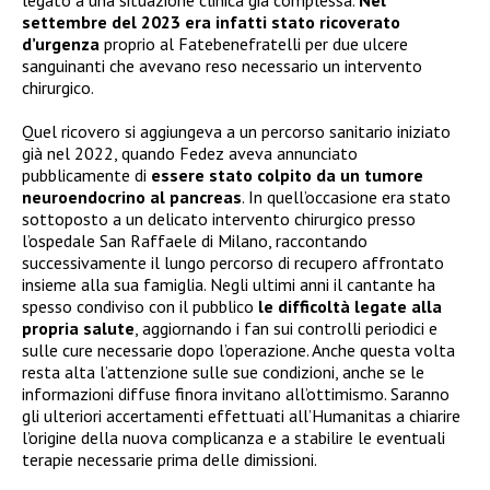
legato a una situazione clinica già complessa.
Nel
settembre del 2023 era infatti stato ricoverato
d’urgenza
proprio al Fatebenefratelli per due ulcere
sanguinanti che avevano reso necessario un intervento
chirurgico.
Quel ricovero si aggiungeva a un percorso sanitario iniziato
già nel 2022, quando Fedez aveva annunciato
pubblicamente di
essere stato colpito da un tumore
neuroendocrino al pancreas
. In quell’occasione era stato
sottoposto a un delicato intervento chirurgico presso
l’ospedale San Raffaele di Milano, raccontando
successivamente il lungo percorso di recupero affrontato
insieme alla sua famiglia. Negli ultimi anni il cantante ha
spesso condiviso con il pubblico
le difficoltà legate alla
propria salute
, aggiornando i fan sui controlli periodici e
sulle cure necessarie dopo l’operazione. Anche questa volta
resta alta l’attenzione sulle sue condizioni, anche se le
informazioni diffuse finora invitano all’ottimismo. Saranno
gli ulteriori accertamenti effettuati all’Humanitas a chiarire
l’origine della nuova complicanza e a stabilire le eventuali
terapie necessarie prima delle dimissioni.