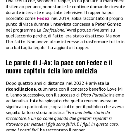
Una scelta che, secondo il rapper, lo ha portato a mantenere
il silenzio per anni, nonostante le continue domande ricevute
durante interviste e ospitate televisive. Il rapper ha poi
ricordato come
Fedez
, nel 2019, abbia raccontato il proprio
punto di vista durante l’intervista concessa a Peter Gomez
nel programma
La Confessione
. “Avrei potuto rivalermi su
quell’accordo perché, di fatto, era stato disatteso. Ma non
l’ho fatto. Non avevo alcun interesse a trasformare tutto in
una battaglia legale” ha aggiunto il rapper.
Le parole di J-Ax: la pace con Fedez e il
nuovo capitolo della loro amicizia
Dopo quattro anni di distanza, nel 2022 è arrivata
la
riconciliazione
, culminata con il concerto benefico Love Mi
e, l’anno successivo, con il successo di
Disco Paradise
insieme
ad Annalisa.
J-Ax
ha spiegato che quella reunion aveva un
significato particolare, soprattutto per il pubblico che aveva
seguito la loro storia artistica. “
Era una bella storia da
raccontare. È un po’ come quando due genitori separati si
ritrovano per Natale: i figli sono felici. E i figli, in questo caso,
erano i nostri fan
” ha raccontato il rapper.