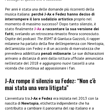
Per anni è stata una delle domande più ricorrenti della
musica italiana:
perché J-Ax e Fedez hanno deciso di
interrompere il loro sodalizio artistico
proprio nel
momento di massimo successo? Dopo tanto silenzio, è
stato finalmente
J-Ax
a raccontare la sua versione dei
fatti
, svelando un retroscena rimasto finora sconosciuto.
Ospite del podcast
The BSMT
di Gianluca Gazzoli, il rapper
milanese ha parlato della fine dell’esperienza con Newtopia,
dell’amicizia con Fedez e di un accordo di riservatezza che
prevedeva addirittura
penali milionarie
. Le sue dichiarazioni
arrivano a distanza di anni dalla rottura ufficiale annunciata
nell’estate del 2018 e aggiungono nuovi tasselli a una
vicenda che continua ad appassionare i fan.
J-Ax rompe il silenzio su Fedez: “Non c’è
mai stata una vera litigata”
L’avventura tra
J-Ax e Fedez
era iniziata nel 2013 con la
nascita di
Newtopia
, etichetta indipendente che ha
contribuito a cambiare il panorama del rap italiano e a