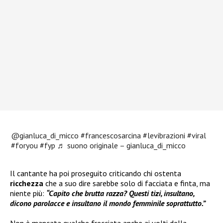
@gianluca_di_micco
#francescosarcina
#levibrazioni
#viral
#foryou
#fyp
♬ suono originale – gianluca_di_micco
Il cantante ha poi proseguito criticando chi ostenta
ricchezza
che a suo dire sarebbe solo di facciata e finta, ma
niente più:
“Capito che brutta razza? Questi tizi, insultano,
dicono parolacce e insultano il mondo femminile soprattutto.”
Non è mancata qualche frecciata anche ai volti della