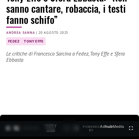
sanno cantare, robaccia, i testi
fanno schifo”
ANDREA SANNA
|
20 AGOSTO 2025
FEDEZ
TONY EFFE
Le critiche di Francesco Sarcina a Fedez, Tony Effe e Sfera
Ebbasta
0:30 /
Ad
hub
Media
POWERED
1
/
2
3:35
BY