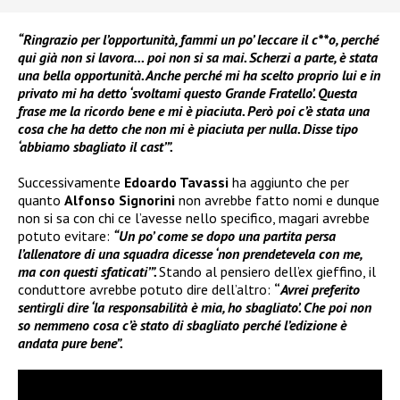
“Ringrazio per l’opportunità, fammi un po’ leccare il c**o, perché
qui già non si lavora… poi non si sa mai. Scherzi a parte, è stata
una bella opportunità. Anche perché mi ha scelto proprio lui e in
privato mi ha detto ‘svoltami questo Grande Fratello’. Questa
frase me la ricordo bene e mi è piaciuta. Però poi c’è stata una
cosa che ha detto che non mi è piaciuta per nulla. Disse tipo
‘abbiamo sbagliato il cast’”.
Successivamente
Edoardo Tavassi
ha aggiunto che per
quanto
Alfonso Signorini
non avrebbe fatto nomi e dunque
non si sa con chi ce l’avesse nello specifico, magari avrebbe
potuto evitare:
“Un po’ come se dopo una partita persa
l’allenatore di una squadra dicesse ‘non prendetevela con me,
ma con questi sfaticati’”.
Stando al pensiero dell’ex gieffino, il
conduttore avrebbe potuto dire dell’altro:
“
Avrei preferito
sentirgli dire ‘la responsabilità è mia, ho sbagliato’. Che poi non
so nemmeno cosa c’è stato di sbagliato perché l’edizione è
andata pure bene”.