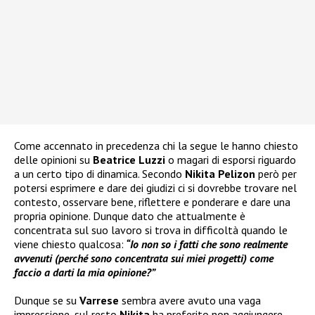
Come accennato in precedenza chi la segue le hanno chiesto
delle opinioni su
Beatrice Luzzi
o magari di esporsi riguardo
a un certo tipo di dinamica. Secondo
Nikita Pelizon
però per
potersi esprimere e dare dei giudizi ci si dovrebbe trovare nel
contesto, osservare bene, riflettere e ponderare e dare una
propria opinione. Dunque dato che attualmente è
concentrata sul suo lavoro si trova in difficoltà quando le
viene chiesto qualcosa:
“Io non so i fatti che sono realmente
avvenuti (perché sono concentrata sui miei progetti) come
faccio a darti la mia opinione?”
Dunque se su
Varrese
sembra avere avuto una vaga
impressione, sul resto
Nikita
ha preferito non aggiungere