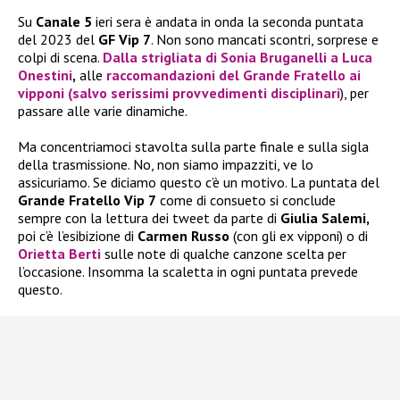
Su
Canale 5
ieri sera è andata in onda la seconda puntata
del 2023 del
GF Vip 7
. Non sono mancati scontri, sorprese e
colpi di scena.
Dalla strigliata di
Sonia Bruganelli
a
Luca
Onestini
,
alle
raccomandazioni del
Grande Fratello
ai
vipponi (salvo serissimi provvedimenti disciplinari
), per
passare alle varie dinamiche.
Ma concentriamoci stavolta sulla parte finale e sulla sigla
della trasmissione. No, non siamo impazziti, ve lo
assicuriamo. Se diciamo questo c’è un motivo. La puntata del
Grande Fratello Vip 7
come di consueto si conclude
sempre con la lettura dei tweet da parte di
Giulia Salemi,
poi c’è l’esibizione di
Carmen Russo
(con gli ex vipponi) o di
Orietta Berti
sulle note di qualche canzone scelta per
l’occasione. Insomma la scaletta in ogni puntata prevede
questo.