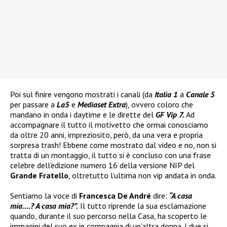
Poi sul finire vengono mostrati i canali (da
Italia 1
a
Canale 5
per passare a
La5
e
Mediaset Extra
), ovvero coloro che
mandano in onda i daytime e le dirette del
GF Vip 7.
Ad
accompagnare il tutto il motivetto che ormai conosciamo
da oltre 20 anni, impreziosito, però, da una vera e propria
sorpresa trash! Ebbene come mostrato dal video e no, non si
tratta di un montaggio, il tutto si è concluso con una frase
celebre dell’edizione numero 16 della versione NIP del
Grande Fratello
, oltretutto l’ultima non vip andata in onda.
Sentiamo la voce di
Francesca De André
dire:
“A casa
mia….? A casa mia?”.
Il tutto riprende la sua esclamazione
quando, durante il suo percorso nella Casa, ha scoperto le
immagini del suo ex in compagnia di un’altra donna. I due si