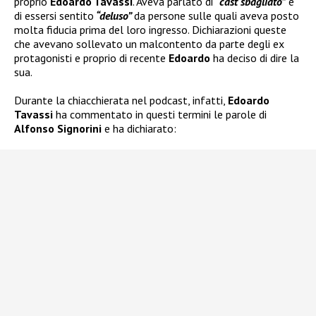
proprio
Edoardo Tavassi
. Aveva parlato di
“cast sbagliato”
e
di essersi sentito
“deluso”
da persone sulle quali aveva posto
molta fiducia prima del loro ingresso. Dichiarazioni queste
che avevano sollevato un malcontento da parte degli ex
protagonisti e proprio di recente
Edoardo
ha deciso di dire la
sua.
Durante la chiacchierata nel podcast, infatti,
Edoardo
Tavassi
ha commentato in questi termini le parole di
Alfonso Signorini
e ha dichiarato: