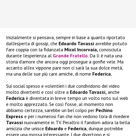
Inizialmente si pensava, sempre in base a quanto riportato
dall’esperta di gossip, che
Edoardo Tavassi
avrebbe potuto
fare coppia con la fidanzata
Micol Incorvaia,
conosciuta
durante l’esperienza al
Grande Fratello
. Da lì è nata una
storia d’amore che ancora oggi prosegue a gonfie vele. Ma
accanto all’ex vippone pare non ci sarà la sua dolce metà,
ma una delle sue più care amiche, di nome
Federica.
Sui social spesso e volentieri i due condividono dei video
molto divertenti e così oltre a
Edoardo Tavassi,
anche
Federica
è diventata in breve tempo un volto noto sul web
e molto apprezzato. Se così fosse, al momento non
abbiamo certezza, sarebbe un bel colpo per
Pechino
Express
e per i numerosi fan che non vedono l’ora di rivedere
Tavassi
nuovamente in TV. Peraltro il fandom adora la bella
amicizia che unisce
Edoardo
e
Federica
, dunque potrebbe
essere una mossa interessante. I due divertono e si