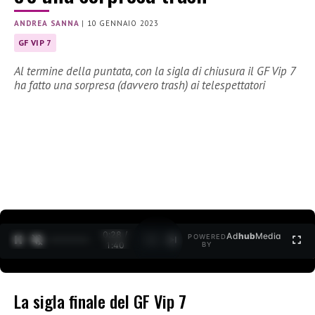
ANDREA SANNA
|
10 GENNAIO 2023
GF VIP 7
Al termine della puntata, con la sigla di chiusura il GF Vip 7
ha fatto una sorpresa (davvero trash) ai telespettatori
0:30 /
Ad
hub
Media
POWERED
1
/
2
1:40
BY
La sigla finale del GF Vip 7