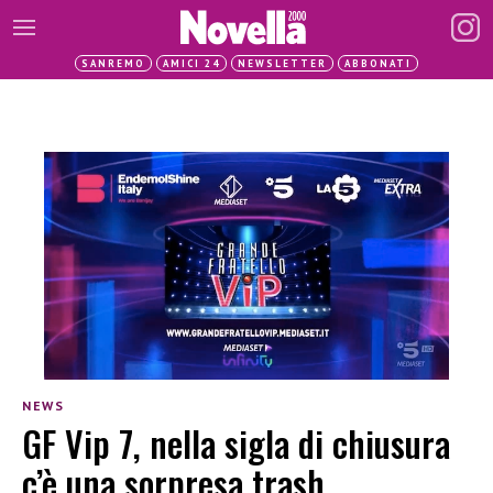
SANREMO
AMICI 24
NEWSLETTER
ABBONATI
NEWS
GF Vip 7, nella sigla di chiusura
c’è una sorpresa trash