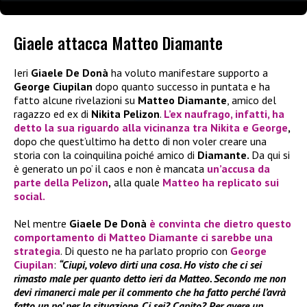
Giaele attacca Matteo Diamante
Ieri
Giaele De Donà
ha voluto manifestare supporto a
George Ciupilan
dopo quanto successo in puntata e ha
fatto alcune rivelazioni su
Matteo Diamante
, amico del
ragazzo ed ex di
Nikita Pelizon
.
L’ex naufrago, infatti, ha
detto la sua riguardo alla vicinanza tra
Nikita
e
George
,
dopo che quest’ultimo ha detto di non voler creare una
storia con la coinquilina poiché amico di
Diamante.
Da qui si
è generato un po’ il caos e non è mancata
un’accusa da
parte della
Pelizon
,
alla quale
Matteo
ha replicato sui
social.
Nel mentre
Giaele De Donà
è convinta che dietro questo
comportamento di
Matteo Diamante
ci sarebbe una
strategia
. Di questo ne ha parlato proprio con
George
Ciupilan
:
“Ciupi, volevo dirti una cosa. Ho visto che ci sei
rimasto male per quanto detto ieri da Matteo. Secondo me non
devi rimanerci male per il commento che ha fatto perché l’avrà
fatto un po’ per la situazione. Ci sei? Capito? Per avere un