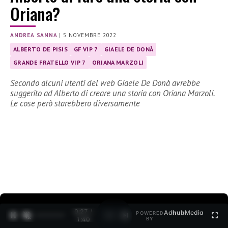
Oriana?
ANDREA SANNA
|
5 NOVEMBRE 2022
ALBERTO DE PISIS
GF VIP 7
GIAELE DE DONÀ
GRANDE FRATELLO VIP 7
ORIANA MARZOLI
Secondo alcuni utenti del web Giaele De Donà avrebbe
suggerito ad Alberto di creare una storia con Oriana Marzoli.
Le cose però starebbero diversamente
0:28 /
Ad
hub
Media
POWERED
1
/
2
1:40
BY