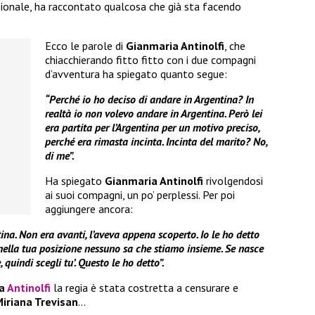
ssionale, ha raccontato qualcosa che già sta facendo
Ecco le parole di
Gianmaria Antinolfi
, che
chiacchierando fitto fitto con i due compagni
d’avventura ha spiegato quanto segue:
“Perché io ho deciso di andare in Argentina? In
realtà io non volevo andare in Argentina. Però lei
era partita per l’Argentina per un motivo preciso,
perché era rimasta incinta. Incinta del marito? No,
di me”.
Ha spiegato
Gianmaria Antinolfi
rivolgendosi
ai suoi compagni, un po’ perplessi. Per poi
aggiungere ancora:
tina. Non era avanti, l’aveva appena scoperto. Io le ho detto
 nella tua posizione nessuno sa che stiamo insieme. Se nasce
quindi scegli tu’. Questo le ho detto”.
ia
Antinolfi
la regia è stata costretta a censurare e
iriana Trevisan
…