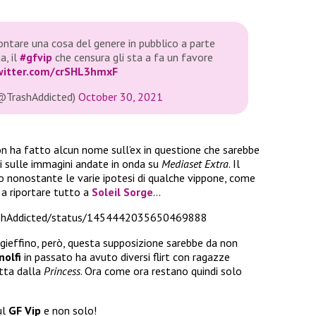
ontare una cosa del genere in pubblico a parte
a, il
#gfvip
che censura gli sta a fa un favore
twitter.com/crSHL3hmxF
rashAddicted)
October 30, 2021
n ha fatto alcun nome sull’ex in questione che sarebbe
i sulle immagini andate in onda su
Mediaset Extra
. Il
nonostante le varie ipotesi di qualche vippone, come
 a riportare tutto a
Soleil Sorge
…
rashAddicted/status/1454442035650469888
 gieffino, però, questa supposizione sarebbe da non
nolfi
in passato ha avuto diversi flirt con ragazze
atta dalla
Princess
. Ora come ora restano quindi solo
ul
GF Vip
e non solo!