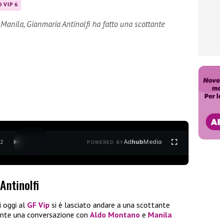
 VIP 6
Manila, Gianmaria Antinolfi ha fatto una scottante
Ad
hub
Media
/
2
POWERED BY
Antinolfi
i oggi al
GF Vip
si è lasciato andare a una scottante
urante una conversazione con
Aldo Montano
e
Manila