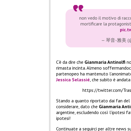
non vedo il motivo di racc
mortificare la protagonist
pic.
— 琴音-雅美 (@T
C’è da dire che
Gianmaria Antinolfi
no
rimasta incinta. Almeno soffermandoc
partenopeo ha mantenuto l’anonimato 
Jessica Selassié
, che subito è andata
https://twitter.com/T
Stando a quanto riportato dai fan del
considerare, dato che
Gianmaria Anti
argentine, escludendo così l’ipotesi f
ipotesi!
Continuate a seguirci per altre news s