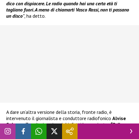
dico con dispiacere. Le radio quando hai una certa età ti
tagliano fuori. A meno di chiamarti Vasco Rossi, non ti passano
un disco
”
, ha detto.
A dare un’altra versione della storia, fronte radio, è
intervenuto il giornalista e conduttore radiofonico
Alvise
Salerno
. Tramite i suoi social infatti ha precisato:
“Pelle
Diamante
è stato trasmesso da 87 radio con più di 3.700
passaggi da febbraio a maggio”
. Inoltre, la canzone è stata