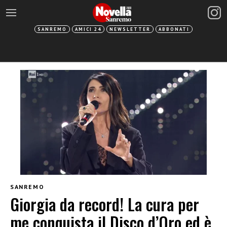
SANREMO
AMICI 24
NEWSLETTER
ABBONATI
SANREMO
Giorgia da record! La cura per
me conquista il Disco d’Oro ed è