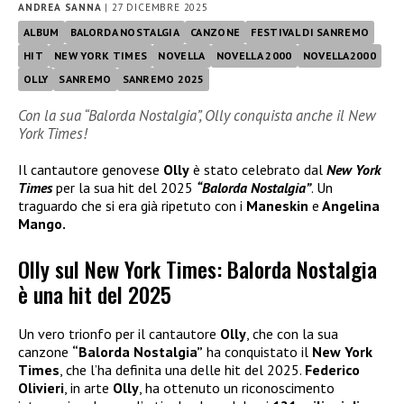
ANDREA SANNA
|
27 DICEMBRE 2025
ALBUM
BALORDA NOSTALGIA
CANZONE
FESTIVAL DI SANREMO
HIT
NEW YORK TIMES
NOVELLA
NOVELLA 2000
NOVELLA2000
OLLY
SANREMO
SANREMO 2025
Con la sua “Balorda Nostalgia”, Olly conquista anche il New
York Times!
Il cantautore genovese
Olly
è stato celebrato dal
New York
Times
per la sua hit del 2025
“Balorda Nostalgia”
. Un
traguardo che si era già ripetuto con i
Maneskin
e
Angelina
Mango.
Olly sul New York Times: Balorda Nostalgia
è una hit del 2025
Un vero trionfo per il cantautore
Olly
, che con la sua
canzone
“Balorda Nostalgia”
ha conquistato il
New York
Times
, che l’ha definita una delle hit del 2025.
Federico
Olivieri
, in arte
Olly
, ha ottenuto un riconoscimento