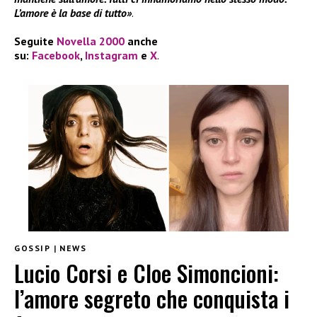
L’amore è la base di tutto»
.
Seguite
Novella 2000
anche
su:
Facebook
,
Instagram
e
X
.
GOSSIP
|
NEWS
Lucio Corsi e Cloe Simoncioni:
l’amore segreto che conquista i