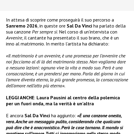
In attesa di scoprire come proseguirà il suo percorso a
Sanremo 2026
, in queste ore
Sal Da Vinci
ha parlato della
sua canzone
Per sempre sì
. Nel corso di un’intervista con
Avvenire
, il cantante ha presentato il suo brano, che è un
inno al matrimonio. In merito l’artista ha dichiarato:
«Il matrimonio è un avvenire, è una promessa per l’avvenire che
noi facciamo al di là del matrimonio stesso. Non vogliamo dare
a nessuno lezioni: ognuno vive la vita a modo suo. Però è una
consacrazione, è un prendersi per mano. Parla del giorno in cui
l’amore diventa eterno, la più grande promessa, la consacrazione
dell’amore nell’atto più eterno».
LEGGI ANCHE
:
Laura Pausini al centro della polemica
per un fuori onda, ma la verità è un’altra
E ancora
Sal Da Vinci
ha aggiunto:
«È una canzone onesta,
vera. Anche un messaggio pulito, considerando che qualcuno
può dire che è anacronistico. Però le cose tornano. Il mondo si
mantiene sull’amore. Tutti ci innamoriamo nello stesso modo.