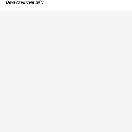
Doveva vincere lei
‘
”.