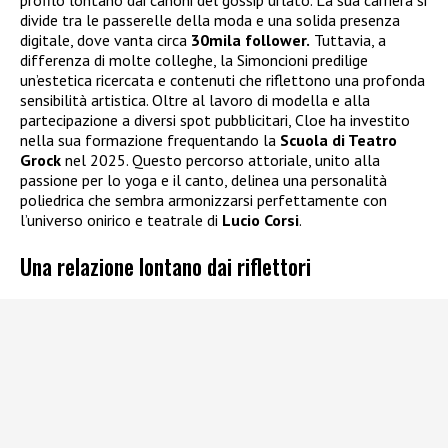
profilo lontano dai canoni del gossip urlato. La sua carriera si
divide tra le passerelle della moda e una solida presenza
digitale, dove vanta circa
30mila follower.
Tuttavia, a
differenza di molte colleghe, la Simoncioni predilige
un’estetica ricercata e contenuti che riflettono una profonda
sensibilità artistica. Oltre al lavoro di modella e alla
partecipazione a diversi spot pubblicitari, Cloe ha investito
nella sua formazione frequentando la
Scuola di Teatro
Grock
nel 2025. Questo percorso attoriale, unito alla
passione per lo yoga e il canto, delinea una personalità
poliedrica che sembra armonizzarsi perfettamente con
l’universo onirico e teatrale di
Lucio Corsi
.
Una relazione lontano dai riflettori