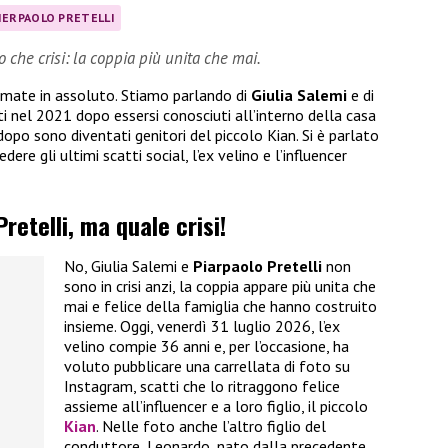
IERPAOLO PRETELLI
ro che crisi: la coppia più unita che mai.
 amate in assoluto. Stiamo parlando di
Giulia Salemi
e di
ti nel 2021 dopo essersi conosciuti all’interno della casa
opo sono diventati genitori del piccolo Kian. Si è parlato
dere gli ultimi scatti social, l’ex velino e l’influencer
retelli, ma quale crisi!
No, Giulia Salemi e
Piarpaolo Pretelli
non
sono in crisi anzi, la coppia appare più unita che
mai e felice della famiglia che hanno costruito
insieme. Oggi, venerdì 31 luglio 2026, l’ex
velino compie 36 anni e, per l’occasione, ha
voluto pubblicare una carrellata di foto su
Instagram, scatti che lo ritraggono felice
assieme all’influencer e a loro figlio, il piccolo
Kian
. Nelle foto anche l’altro figlio del
conduttore, Leonardo, nato dalla precedente