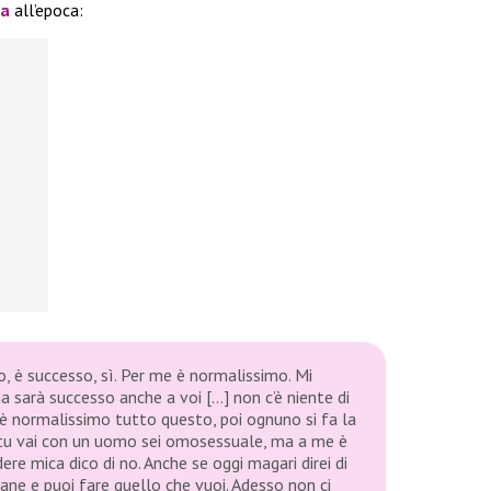
ta
all’epoca:
 è successo, sì. Per me è normalissimo. Mi
 ma sarà successo anche a voi […] non c’è niente di
è normalissimo tutto questo, poi ognuno si fa la
 tu vai con un uomo sei omosessuale, ma a me è
re mica dico di no. Anche se oggi magari direi di
ane e puoi fare quello che vuoi. Adesso non ci