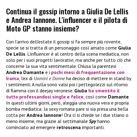
Continua il gossip intorno a Giulia De Lellis
e Andrea Iannone. L’influencer e il pilota di
Moto GP stanno insieme?
Con l’arrivo dell’estate il gossip si fa sempre più rovente,
specie se si tratta di un personaggio così amato come
Giulia
De Lellis
. L’influencer è al centro della scena mediatica, non
solo per i suoi progetti lavorativi, ma anche per tutto ciò che
concerne la sua vita sentimentale. Chiusa la parentesi
Andrea Damante
e i
pochi mesi di frequentazione con
Irama
, l’ex di
Uomini e Donne
ha deciso di mettere in stand by
i sentimenti. A nulla sono valsi poi i pettegolezzi sul ritorno
di fiamma con il deejay veronese.
Giulia
ha smentito il
tutto professandosi single e felice
, così come
Damante
.
In questi ultimi giorni, però, aleggia una nuova vera e propria
bomba mediatica: la sexy romana pare si sia presa una bella
cotta per
Andrea Iannone
! Ora ci si chiede se i due stiano o
meno insieme, ma grazie al settimanale
Spy
hanno
cominciato ad emergere
retroscena
importanti.