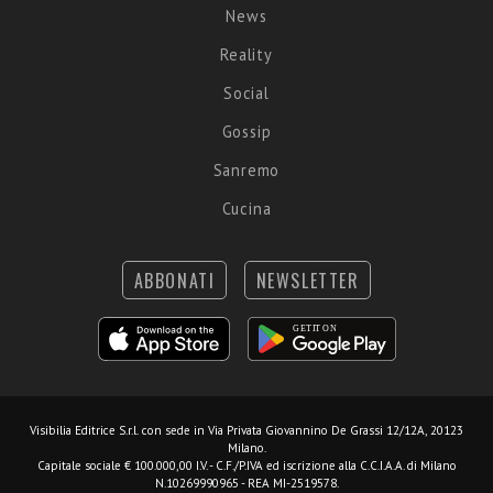
News
Reality
Social
Gossip
Sanremo
Cucina
ABBONATI
NEWSLETTER
Visibilia Editrice S.r.l.
con sede in Via Privata Giovannino De Grassi 12/12A, 20123
Milano.
Capitale sociale € 100.000,00 I.V. - C.F./P.IVA ed iscrizione alla C.C.I.A.A. di Milano
N.10269990965 - REA MI-2519578.