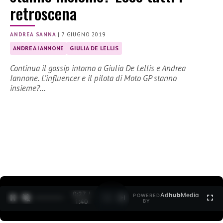
retroscena
ANDREA SANNA
|
7 GIUGNO 2019
ANDREA IANNONE
GIULIA DE LELLIS
Continua il gossip intorno a Giulia De Lellis e Andrea
Iannone. L’influencer e il pilota di Moto GP stanno
insieme?…
0:27 /
Ad
hub
Media
POWERED
1
/
2
1:40
BY