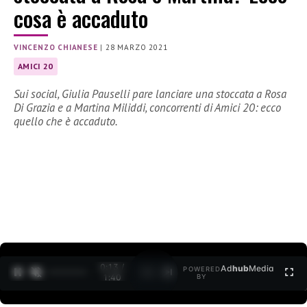
cosa è accaduto
VINCENZO CHIANESE
|
28 MARZO 2021
AMICI 20
Sui social, Giulia Pauselli pare lanciare una stoccata a Rosa
Di Grazia e a Martina Miliddi, concorrenti di Amici 20: ecco
quello che è accaduto.
0:13 /
Ad
hub
Media
POWERED
1
/
2
1:40
BY