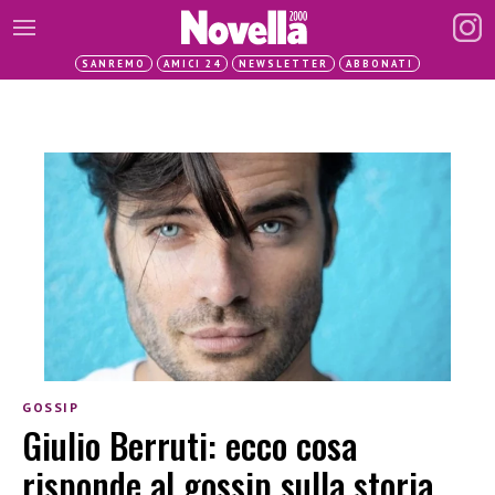
SANREMO
AMICI 24
NEWSLETTER
ABBONATI
GOSSIP
Giulio Berruti: ecco cosa
risponde al gossip sulla storia