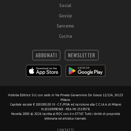
Social
Gossip
Sanremo
Cucina
ABBONATI
NEWSLETTER
Visibilia Editrice S.r.l.
con sede in Via Privata Giovannino De Grassi 12/12A, 20123
Milano.
Capitale sociale € 100.000,00 I.V. - C.F./P.IVA ed iscrizione alla C.C.I.A.A. di Milano
N.10269990965 - REA MI-2519578.
Novella 2000 © 2026. Iscritta al ROC con il n.37767. Tutti i diritti di proprietà
letteraria ed artistica riservati.
CONTATTI