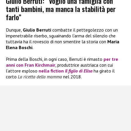
Giulio Berruti: “Voglio una famiglia con
tanti bambini, ma manca la stabilità per
farlo”
Dunque,
Giulio Berruti
combatte il pettegolezzo con un
impenetrabile riserbo, sguainando l’arma del silenzio che
tuttavia ha il rovescio di non smentire la storia con
Maria
Elena Boschi
.
Prima della Boschi, in ogni caso, Berruti è rimasto
per tre
anni con
Fran Kirchmair
, produttrice austriaca con cui
l’attore esploso
nella fiction
Il figlio di Elisa
ha girato il
corto
La ricetta della mamma
nel 2018.