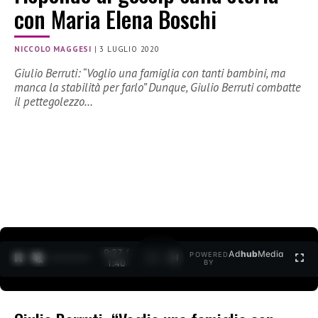
con Maria Elena Boschi
NICCOLO MAGGESI
|
3 LUGLIO 2020
Giulio Berruti: “Voglio una famiglia con tanti bambini, ma
manca la stabilità per farlo” Dunque, Giulio Berruti combatte
il pettegolezzo…
0:27 /
Ad
hub
Media
POWERED
1
/
2
1:40
BY