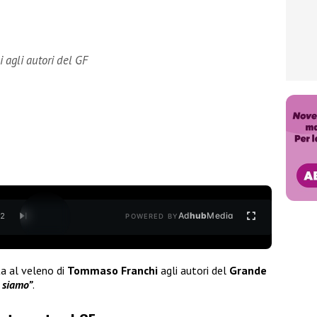
 agli autori del GF
Ad
hub
Media
/
2
POWERED BY
a al veleno di
Tommaso Franchi
agli autori del
Grande
n siamo”
.