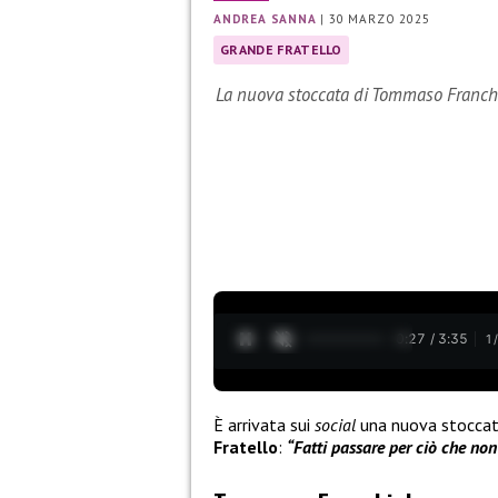
ANDREA SANNA
|
30 MARZO 2025
GRANDE FRATELLO
La nuova stoccata di Tommaso Franchi
0:28 / 3:35
1
È arrivata sui
social
una nuova stoccat
Fratello
:
“Fatti passare per ciò che no