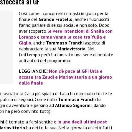
stoccata al GF
Così come i concorrenti rimasti in gioco per la
finale del
Grande Fratello
, anche i fuoriusciti
fanno parlare di sé sui social e non solo. Dopo
aver scoperto
le vere intenzioni di
Shaila
con
Lorenzo
e
come vanno le cose tra
Yulia
e
Giglio
, anche
Tommaso Franchi
aspetta di
riabbracciare la sua
Mariavittoria.
Nel
frattempo però ha lanciato una serie di bordate
agli autori del programma.
LEGGI ANCHE:
Non c’è pace al GF! Urla e
accuse tra Zeudi e Mariavittoria a un giorno
dalla finale
lasciato la Casa più spiata d’Italia ha eliminato tutte le
 pulizia di seguaci. Come noto
Tommaso Franchi
ha
gni d’avventura e persino ad
Alfonso Signorini
, dando
on ha però convinto tutti).
hi
è tornato a farsi sentire e
in uno degli ultimi post
ariavittoria
ha detto la sua. Nella giornata di ieri infatti