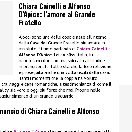
Chiara Cainelli e Alfonso
D’Apice: l’amore al Grande
Fratello
A oggi sono une delle coppie nate all’interno
della Casa del Grande Fratello più amate in
assoluto. Stiamo parlando di
Chiara Cainelli
e
Alfonso D’Apice
. Lei ex Miss Italia, lui
napoletano doc con una spiccata attitudine
imprenditoriale, fatto sta che la loro relazione
è proseguita anche una volta usciti dalla casa.
Tanti i momenti che la coppia ha voluto
i, tra viaggi e cene romantiche, a testimonianza di come il
ality, sia vero e oggi più forte che mai. Proprio nelle
raggiungimento di un grande traguardo.
nnuncio di Chiara Cainelli e Alfonso
inelli e
Alfonso D’Apice
sta per iniziare. La coppia infatti