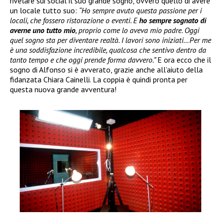
rivelare sui social il suo grande sogno, ovvero quello di avere
un locale tutto suo:
“Ho sempre avuto questa passione per i
locali, che fossero ristorazione o eventi. E
ho sempre sognato di
averne uno tutto mio
, proprio come lo aveva mio padre. Oggi
quel sogno sta per diventare realtà. I lavori sono iniziati…Per me
è una soddisfazione incredibile, qualcosa che sentivo dentro da
tanto tempo e che oggi prende forma davvero.”
E ora ecco che il
sogno di Alfonso si è avverato, grazie anche all’aiuto della
fidanzata Chiara Cainelli. La coppia è quindi pronta per
questa nuova grande avventura!