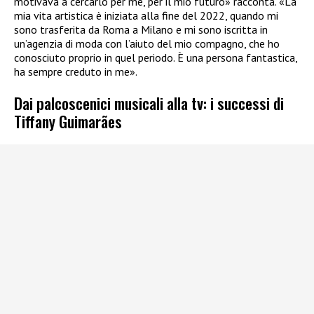
motivava a cercarlo per me, per il mio futuro» racconta. «La
mia vita artistica è iniziata alla fine del 2022, quando mi
sono trasferita da Roma a Milano e mi sono iscritta in
un’agenzia di moda con l’aiuto del mio compagno, che ho
conosciuto proprio in quel periodo. È una persona fantastica,
ha sempre creduto in me».
Dai palcoscenici musicali alla tv: i successi di
Tiffany Guimarães