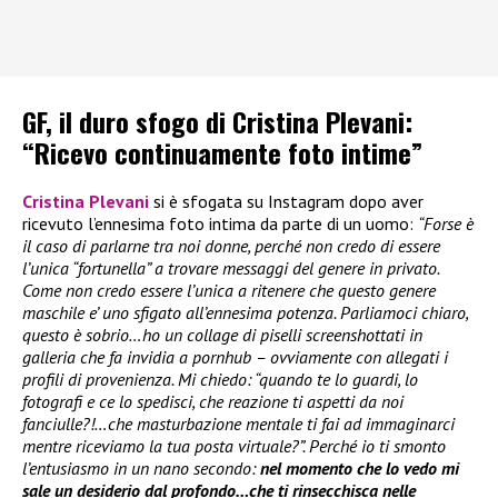
GF, il duro sfogo di Cristina Plevani:
“Ricevo continuamente foto intime”
Cristina Plevani
si è sfogata su Instagram dopo aver
ricevuto l’ennesima foto intima da parte di un uomo:
“Forse è
il caso di parlarne tra noi donne, perché non credo di essere
l’unica “fortunella” a trovare messaggi del genere in privato.
Come non credo essere l’unica a ritenere che questo genere
maschile e’ uno sfigato all’ennesima potenza. Parliamoci chiaro,
questo è sobrio…ho un collage di piselli screenshottati in
galleria che fa invidia a pornhub – ovviamente con allegati i
profili di provenienza. Mi chiedo: “quando te lo guardi, lo
fotografi e ce lo spedisci, che reazione ti aspetti da noi
fanciulle?!…che masturbazione mentale ti fai ad immaginarci
mentre riceviamo la tua posta virtuale?”. Perché io ti smonto
l’entusiasmo in un nano secondo:
nel momento che lo vedo mi
sale un desiderio dal profondo…che ti rinsecchisca nelle