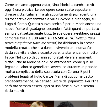
Come abbiamo appena visto, Nina Moric ha cambiato vita e
oggi è una pittrice. Le sue opere sono state esposte in
diverse città italiane. Tra gli appuntamenti più recenti una
retrospettiva organizzata a Villa Govone a Menaggio, sul
Lago di Como. Questa nuova scelta è per la Moric anche una
nuova fonte di guadagno, secondo infatti quanto riportato
sempre dal settimanale
Oggi,
le sue opere avrebbero prezzi
compresi
tra i 3.500 euro e i 16.500 euro
. “
Nella pittura
riesco a esprimere tutta me stessa”,
ha dichiarato la stessa
modella croata, che sta dunque vivendo una nuova fase
della sua vita e che, a quanto pare, la sta rendendo molto
felice. Nel corso degli anni sono stati diversi i momenti
difficili che la Moric ha dovuto affrontare, come quello
legato all’aborto gemellare, avvenuto durante un periodo
molto complicato della sua storia con Corona. E poi i
problemi legati al figlio Carlos Maria di cui, come detto
precedentemente, ha parlato l’ex re dei paparazzi. Per Nina
però ora sembra essersi aperta una fase nuova e serena
della sua vita.