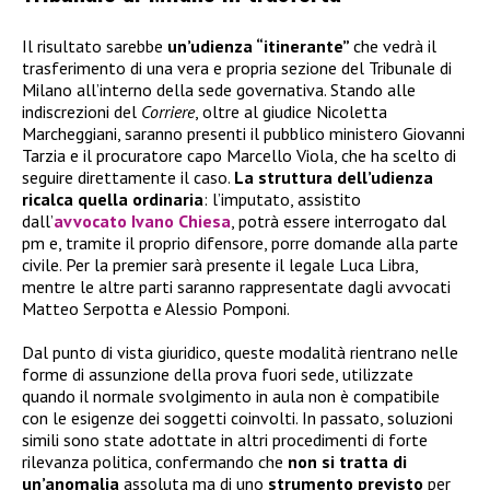
Il risultato sarebbe
un’udienza “itinerante”
che vedrà il
trasferimento di una vera e propria sezione del Tribunale di
Milano all’interno della sede governativa. Stando alle
indiscrezioni del
Corriere
, oltre al giudice Nicoletta
Marcheggiani, saranno presenti il pubblico ministero Giovanni
Tarzia e il procuratore capo Marcello Viola, che ha scelto di
seguire direttamente il caso.
La struttura dell’udienza
ricalca quella ordinaria
: l’imputato, assistito
dall’
avvocato Ivano Chiesa
, potrà essere interrogato dal
pm e, tramite il proprio difensore, porre domande alla parte
civile. Per la premier sarà presente il legale Luca Libra,
mentre le altre parti saranno rappresentate dagli avvocati
Matteo Serpotta e Alessio Pomponi.
Dal punto di vista giuridico, queste modalità rientrano nelle
forme di assunzione della prova fuori sede, utilizzate
quando il normale svolgimento in aula non è compatibile
con le esigenze dei soggetti coinvolti. In passato, soluzioni
simili sono state adottate in altri procedimenti di forte
rilevanza politica, confermando che
non si tratta di
un’anomalia
assoluta ma di uno
strumento previsto
per