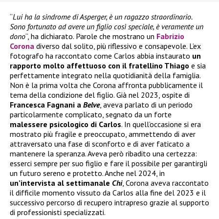
“
Lui ha la sindrome di Asperger, è un ragazzo straordinario.
Sono fortunato ad avere un figlio così speciale, è veramente un
dono
“, ha dichiarato. Parole che mostrano un
Fabrizio
Corona
diverso dal solito, più riflessivo e consapevole. L’ex
fotografo ha raccontato come Carlos abbia instaurato
un
rapporto molto affettuoso con il fratellino Thiago
e sia
perfettamente integrato nella quotidianità della famiglia.
Non è la prima volta che Corona affronta pubblicamente il
tema della condizione del figlio. Già nel 2023, ospite di
Francesca Fagnani a
Belve
, aveva parlato di un periodo
particolarmente complicato, segnato da un forte
malessere psicologico di Carlos
. In quell’occasione si era
mostrato più fragile e preoccupato, ammettendo di aver
attraversato una fase di sconforto e di aver faticato a
mantenere la speranza. Aveva però ribadito una certezza:
esserci sempre per suo figlio e fare il possibile per garantirgli
un futuro sereno e protetto. Anche nel 2024, in
un’intervista al settimanale
Chi
, Corona aveva raccontato
il difficile momento vissuto da Carlos alla fine del 2023 e il
successivo percorso di recupero intrapreso grazie al supporto
di professionisti specializzati.