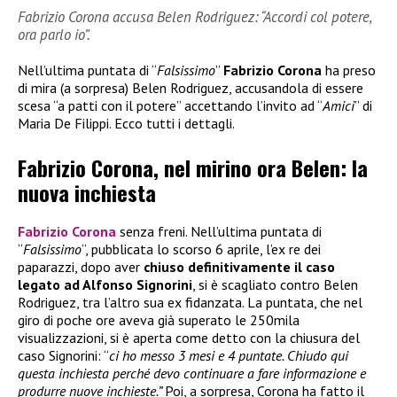
Fabrizio Corona accusa Belen Rodriguez: “Accordi col potere,
ora parlo io”.
Nell’ultima puntata di “
Falsissimo
”
Fabrizio Corona
ha preso
di mira (a sorpresa) Belen Rodriguez, accusandola di essere
scesa “a patti con il potere” accettando l’invito ad “
Amici
” di
Maria De Filippi. Ecco tutti i dettagli.
Fabrizio Corona, nel mirino ora Belen: la
nuova inchiesta
Fabrizio Corona
senza freni. Nell’ultima puntata di
“
Falsissimo
“, pubblicata lo scorso 6 aprile, l’ex re dei
paparazzi, dopo aver
chiuso definitivamente il caso
legato ad Alfonso Signorini
, si è scagliato contro Belen
Rodriguez, tra l’altro sua ex fidanzata. La puntata, che nel
giro di poche ore aveva già superato le 250mila
visualizzazioni, si è aperta come detto con la chiusura del
caso Signorini: “
ci ho messo 3 mesi e 4 puntate. Chiudo qui
questa inchiesta perché devo continuare a fare informazione e
produrre nuove inchieste.”
Poi, a sorpresa, Corona ha fatto il