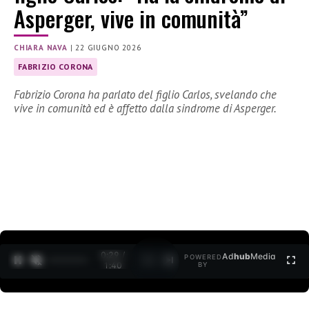
Asperger, vive in comunità”
CHIARA NAVA
|
22 GIUGNO 2026
FABRIZIO CORONA
Fabrizio Corona ha parlato del figlio Carlos, svelando che
vive in comunità ed è affetto dalla sindrome di Asperger.
0:30 /
Ad
hub
Media
POWERED
1
/
2
1:40
BY