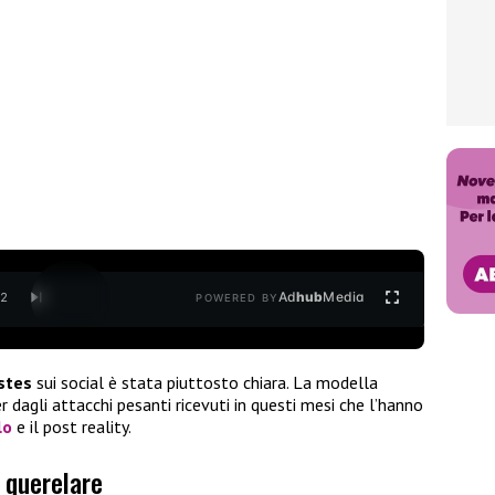
Ad
hub
Media
/
2
POWERED BY
stes
sui social è stata piuttosto chiara. La modella
r dagli attacchi pesanti ricevuti in questi mesi che l’hanno
lo
e il post reality.
 querelare