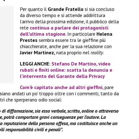
Per quanto il
Grande Fratello
si sia concluso
da diverso tempo e si attende addirittura
l’arrivo della prossima edizione, il pubblico della
rete
continua a parlare dei protagonisti
dell’ultima stagione
. In particolare
Helena
Prestes
sembra essere tra le gieffine più
chiacchierate, anche per la sua relazione con
Javier Martinez,
nata proprio nel
reality
.
LEGGI ANCHE
:
Stefano De Martino, video
rubati e finiti online: scatta la denuncia e
l’intervento del Garante della Privacy
Com’è capitato anche ad altri gieffini,
pare
e siano andati un po’ troppo oltre con i commenti, tanto da
ltri che sperperano odio social:
i diffamazione, sia esso verbale, scritto, online o attraverso
 potrà comportare gravi conseguenze per l’autore. La
la reputazione della persona offesa, ma costituisce anche un
li responsabilità civili e penali”.