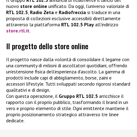
Il Gruppo
RTL 102.5
annuncia ufficialmente il lancio del
nuovo
store online
unificato. Da oggi, l’universo valoriale di
RTL 102.5
,
Radio Zeta
e
Radiofreccia
si traduce in una
proposta di collezioni esclusive accessibili direttamente
attraverso la piattaforma
RTL 102.5 Play
all’indirizzo
store.rtl.it
.
Il progetto dello store online
Il progetto nasce dalla volontà di consolidare il legame con
una community di milioni di ascoltatori quotidiani, offrendo
un’estensione fisica dell’esperienza d’ascolto. La gamma di
prodotti include capi di abbigliamento, borse, zaini e
accessori lifestyle. Tutti sviluppati secondo rigorosi standard
qualitativi e di design.
Con questa operazione, il
Gruppo RTL 102.5
arricchisce il
rapporto con il proprio pubblico, trasformando il brand in un
vero e proprio elemento di stile. Ogni emittente mantiene il
proprio posizionamento strategico attraverso tre linee
dedicate.