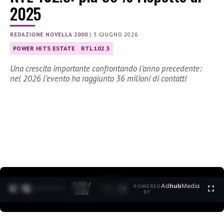
2025
REDAZIONE NOVELLA 2000
|
3 GIUGNO 2026
POWER HITS ESTATE
RTL 102.5
Una crescita importante confrontando l’anno precedente:
nel 2026 l’evento ha raggiunto 36 milioni di contatti
0:30 /
Ad
hub
Media
POWERED
1
/
2
3:35
BY