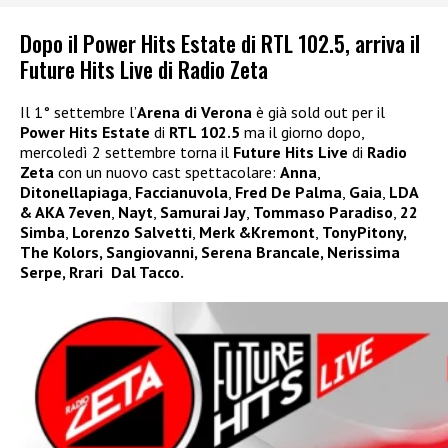
Dopo il Power Hits Estate di RTL 102.5, arriva il
Future Hits Live di Radio Zeta
Il 1° settembre l’
Arena di Verona
è già sold out per il
Power Hits Estate
di
RTL 102.5
ma il giorno dopo,
mercoledì 2 settembre torna il
Future Hits Live
di
Radio
Zeta
con un nuovo cast spettacolare:
Anna
,
Ditonellapiaga
,
Faccianuvola
,
Fred De Palma
,
Gaia
,
LDA
& AKA 7even
,
Nayt
,
Samurai Jay
,
Tommaso Paradiso
,
22
Simba
,
Lorenzo Salvetti
,
Merk &Kremont
,
TonyPitony,
The Kolors, Sangiovanni, Serena Brancale, Nerissima
Serpe, Rrari Dal Tacco.