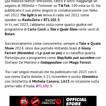
Qui realizza sketch: imitazioni, canto e altro. Raggiunge un
seguito di 380mila + follower su
TikTok
, 190 mila su IG. Ha
pubblicato il suo primo singolo in collaborazione con Neko
nel 2022
The light is on
. Arriva in radio nel 2022 come
speaker su
RadioZeta
e
RTL102.5
.
In tv, nel 2023, l’abbiamo vista come quarto giudice nel
programma di
Carlo Conti
a
Tale e Quale Show
nelle vesti di
Belen
.
Successivamente come concorrente, sempre a
Tale e Quale
Show
2024, vince due puntate imitando brani di
Giusy
Ferreri
(
Novembre
) e
Lp
(
Lost on you
) e si classifica quarta.
Partecipa poi a programmi come
Step/tutto può succedere
con
Stefano De Martino e
Gialappashow
con
Mago Forest
.
Tra i vari singoli musicali che ha pubblicato nel 2025 con il
suo nome d’arte Amelie, il 21 novembre è uscito
Ginnastica
con l’etichetta di
Michele Canova,
LA15
, in rotazione sulla
prima radio d’Italia,
RTL102.5
.