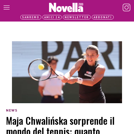
SANREMO
AMICI 24
NEWSLETTER
ABBONATI
NEWS
Maja Chwalińska sorprende il
mondo del tennis: quanto