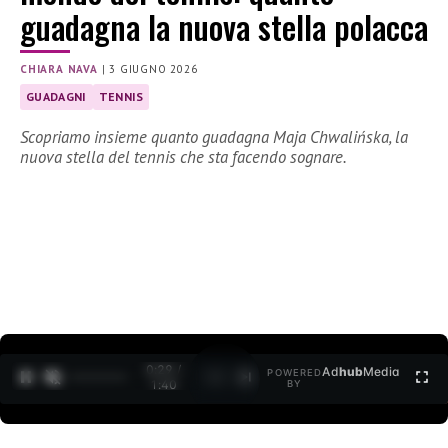
guadagna la nuova stella polacca
CHIARA NAVA
|
3 GIUGNO 2026
GUADAGNI
TENNIS
Scopriamo insieme quanto guadagna Maja Chwalińska, la
nuova stella del tennis che sta facendo sognare.
0:30 /
Ad
hub
Media
POWERED
1
/
2
1:40
BY