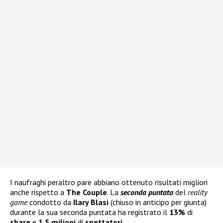
I naufraghi peraltro pare abbiano ottenuto risultati migliori
anche rispetto a
The Couple
. La
seconda puntata
del
reality
game
condotto da
Ilary Blasi
(chiuso in anticipo per giunta)
durante la sua seconda puntata ha registrato il
13%
di
share
e
1,5 milioni
di
spettatori.