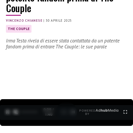
Couple
VINCENZO CHIANESE
|
30 APRILE 2025
THE COUPLE
Irma Testa rivela di essere stata contattata da un potente
fandom prima di entrare The Couple: le sue parole
0:30 /
Ad
hub
Media
POWERED
1
/
2
1:40
BY