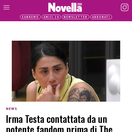
SANREMO
AMICI 24
NEWSLETTER
ABBONATI
NEWS
Irma Testa contattata da un
potente fandom prima di The