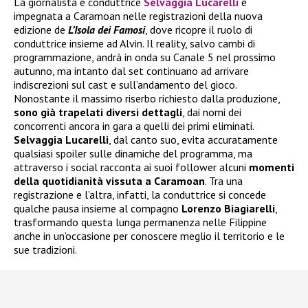
La giornalista e conduttrice
Selvaggia Lucarelli
è
impegnata a Caramoan nelle registrazioni della nuova
edizione de
L’Isola dei Famosi
, dove ricopre il ruolo di
conduttrice insieme ad Alvin. Il reality, salvo cambi di
programmazione, andrà in onda su Canale 5 nel prossimo
autunno, ma intanto dal set continuano ad arrivare
indiscrezioni sul cast e sull’andamento del gioco.
Nonostante il massimo riserbo richiesto dalla produzione,
sono già trapelati diversi dettagli
, dai nomi dei
concorrenti ancora in gara a quelli dei primi eliminati.
Selvaggia Lucarelli
, dal canto suo, evita accuratamente
qualsiasi spoiler sulle dinamiche del programma, ma
attraverso i social racconta ai suoi follower alcuni
momenti
della quotidianità vissuta a Caramoan
. Tra una
registrazione e l’altra, infatti, la conduttrice si concede
qualche pausa insieme al compagno
Lorenzo Biagiarelli
,
trasformando questa lunga permanenza nelle Filippine
anche in un’occasione per conoscere meglio il territorio e le
sue tradizioni.