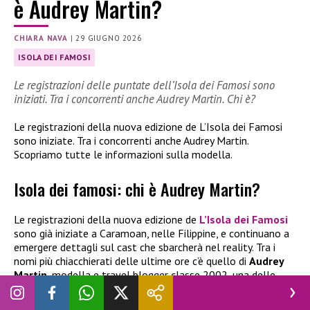
è Audrey Martin?
CHIARA NAVA
|
29 GIUGNO 2026
ISOLA DEI FAMOSI
Le registrazioni delle puntate dell’Isola dei Famosi sono
iniziati. Tra i concorrenti anche Audrey Martin. Chi è?
Le registrazioni della nuova edizione de L’Isola dei Famosi
sono iniziate. Tra i concorrenti anche Audrey Martin.
Scopriamo tutte le informazioni sulla modella.
Isola dei famosi: chi è Audrey Martin?
Le registrazioni della nuova edizione de
L’Isola dei Famosi
sono già iniziate a Caramoan, nelle Filippine, e continuano a
emergere dettagli sul cast che sbarcherà nel reality. Tra i
nomi più chiacchierati delle ultime ore c’è quello di
Audrey
Martin
, modella e travel blogger classe 2002, una delle
concorrenti meno conosciute dal grande pubblico ma
destinata a incuriosire gli appassionati del programma. Il suo