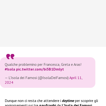
Qualche problemino per Francesca, Greta e Aras!
#Isola
pic.twitter.com/bi5B1Dmlyt
— L'Isola dei Famosi (@IsolaDeiFamosi)
April 11,
2024
Dunque non ci resta che attendere i
daytime
per scoprire gli
aggiornamenti sui tre
naufraghi
de
L’Isola dei Famosi.