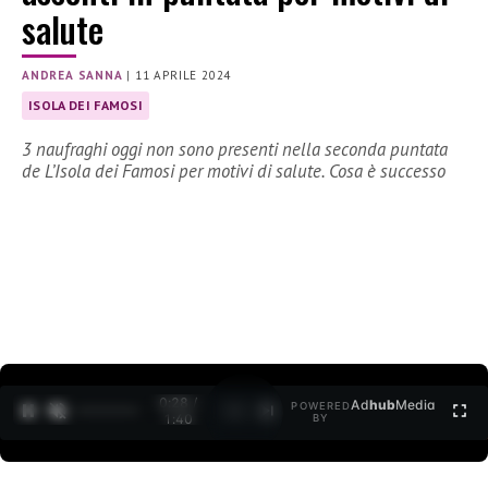
salute
ANDREA SANNA
|
11 APRILE 2024
ISOLA DEI FAMOSI
3 naufraghi oggi non sono presenti nella seconda puntata
de L’Isola dei Famosi per motivi di salute. Cosa è successo
0:30 /
Ad
hub
Media
POWERED
1
/
2
1:40
BY