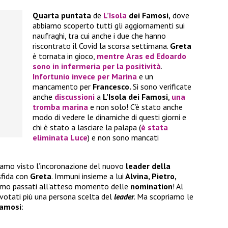
Quarta puntata
de
L’Isola
dei Famosi,
dove
abbiamo scoperto tutti gli aggiornamenti sui
naufraghi, tra cui anche i due che hanno
riscontrato il Covid la scorsa settimana.
Greta
è tornata in gioco,
mentre
Aras
ed
Edoardo
sono in infermeria per la positività
.
Infortunio invece per
Marina
e un
mancamento per
Francesco.
Si sono verificate
anche
discussioni
a
L’Isola dei Famosi
,
una
tromba marina
e non solo! C’è stato anche
modo di vedere le dinamiche di questi giorni e
chi è stato a lasciare la palapa (
è stata
eliminata
Luce
) e non sono mancati
biamo visto l’incoronazione del nuovo
leader della
sfida con
Greta
. Immuni insieme a lui
Alvina, Pietro,
mo passati all’atteso momento delle
nomination
! Al
ù votati più una persona scelta del
leader
. Ma scopriamo le
Famosi
: