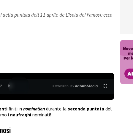
 della puntata dell’11 aprile de L’Isola dei Famosi: ecco
Ad
hub
Media
/
2
POWERED BY
enti
finiti in
nomination
durante la
seconda puntata
del
iamo i
naufraghi
nominati!
amosi