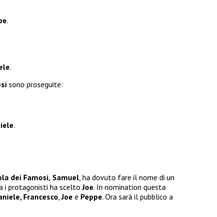
pe
.
ele
.
si
sono proseguite:
iele
.
ola dei Famosi,
Samuel
, ha dovuto fare il nome di un
ra i protagonisti ha scelto
Joe
. In nomination questa
aniele, Francesco
,
Joe
e
Peppe
. Ora sarà il pubblico a