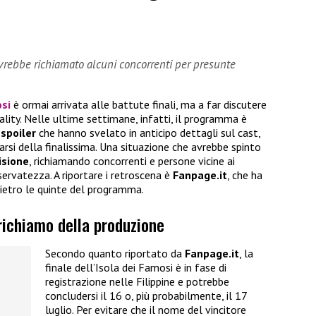
vrebbe richiamato alcuni concorrenti per presunte
osi
è ormai arrivata alle battute finali, ma a far discutere
lity. Nelle ultime settimane, infatti, il programma è
 spoiler
che hanno svelato in anticipo dettagli sul cast,
narsi della finalissima. Una situazione che avrebbe spinto
isione
, richiamando concorrenti e persone vicine ai
iservatezza. A riportare i retroscena è
Fanpage.it
, che ha
ietro le quinte del programma.
 richiamo della produzione
Secondo quanto riportato da
Fanpage.it
, la
finale dell’Isola dei Famosi è in fase di
registrazione nelle Filippine e potrebbe
concludersi il 16 o, più probabilmente, il 17
luglio. Per evitare che il nome del vincitore