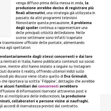
venga diffuso prima della messa in onda,
la
produzione avrebbe deciso di registrare più
finali alternativi
, una strategia già utilizzata in
passato da altri programmi televisivi.
Nonostante questa precauzione,
il problema
degli spoiler
continua a rappresentare una
delle principali criticità dell’edizione. Nelle
scorse settimane sono infatti trapelate
 trasmissione ufficiale delle puntate, alimentando
esa agli spettatori.
involontariamente dagli stessi concorrenti o dai loro
ta rientrati in Italia, hanno pubblicato contenuti sui social
ione, mentre altri hanno iniziato a seguire su Instagram
ti durante il reality, offrendo ulteriori indizi sullo
sodi più discussi viene citato quello di
Eva Grimaldi
,
 che riportava la scritta “Filippine”, dettaglio che avrebbe
e alcuni familiari dei
concorrenti
avrebbero
diffusione di informazioni riservate attraverso post e
e al moltiplicarsi delle indiscrezioni,
la produzione
inati, collaboratori e persone vicine ai naufraghi
,
gli accordi di riservatezza previsti dal contratto.