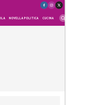
OLA
NOVELLA POLITICA
CUCINA