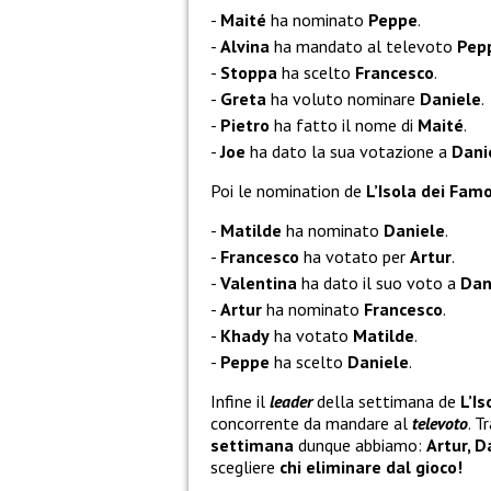
Maité
ha nominato
Peppe
.
Alvina
ha mandato al televoto
Pep
Stoppa
ha scelto
Francesco
.
Greta
ha voluto nominare
Daniele
.
Pietro
ha fatto il nome di
Maité
.
Joe
ha dato la sua votazione a
Dani
Poi le nomination de
L’Isola dei Famo
Matilde
ha nominato
Daniele
.
Francesco
ha votato per
Artur
.
Valentina
ha dato il suo voto a
Dan
Artur
ha nominato
Francesco
.
Khady
ha votato
Matilde
.
Peppe
ha scelto
Daniele
.
Infine il
leader
della settimana de
L’Is
concorrente da mandare al
televoto
. T
settimana
dunque abbiamo:
Artur, D
scegliere
chi eliminare dal gioco!