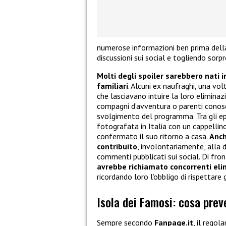
numerose informazioni ben prima della
discussioni sui social e togliendo sorpr
Molti degli spoiler sarebbero nati 
familiari
. Alcuni ex naufraghi, una vol
che lasciavano intuire la loro eliminaz
compagni d’avventura o parenti conosciu
svolgimento del programma. Tra gli epi
fotografata in Italia con un cappellino
confermato il suo ritorno a casa.
Anch
contribuito
, involontariamente, alla 
commenti pubblicati sui social. Di front
avrebbe richiamato concorrenti elim
ricordando loro l’obbligo di rispettare 
Isola dei Famosi: cosa prev
Sempre secondo
Fanpage.it
, il regol