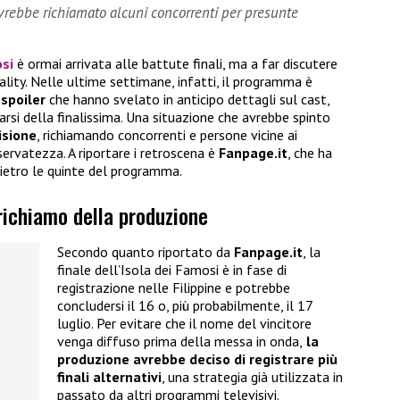
vrebbe richiamato alcuni concorrenti per presunte
osi
è ormai arrivata alle battute finali, ma a far discutere
lity. Nelle ultime settimane, infatti, il programma è
 spoiler
che hanno svelato in anticipo dettagli sul cast,
narsi della finalissima. Una situazione che avrebbe spinto
isione
, richiamando concorrenti e persone vicine ai
iservatezza. A riportare i retroscena è
Fanpage.it
, che ha
ietro le quinte del programma.
 richiamo della produzione
Secondo quanto riportato da
Fanpage.it
, la
finale dell’Isola dei Famosi è in fase di
registrazione nelle Filippine e potrebbe
concludersi il 16 o, più probabilmente, il 17
luglio. Per evitare che il nome del vincitore
venga diffuso prima della messa in onda,
la
produzione avrebbe deciso di registrare più
finali alternativi
, una strategia già utilizzata in
passato da altri programmi televisivi.