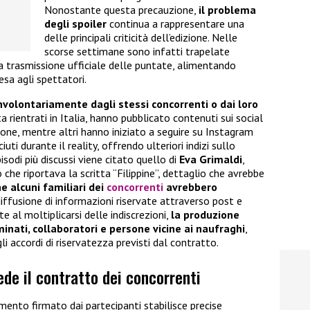
Nonostante questa precauzione,
il problema
degli spoiler
continua a rappresentare una
delle principali criticità dell’edizione. Nelle
scorse settimane sono infatti trapelate
 trasmissione ufficiale delle puntate, alimentando
esa agli spettatori.
involontariamente dagli stessi concorrenti o dai loro
ta rientrati in Italia, hanno pubblicato contenuti sui social
ione, mentre altri hanno iniziato a seguire su Instagram
ti durante il reality, offrendo ulteriori indizi sullo
sodi più discussi viene citato quello di
Eva Grimaldi
,
 che riportava la scritta “Filippine”, dettaglio che avrebbe
e alcuni familiari dei
concorrenti
avrebbero
diffusione di informazioni riservate attraverso post e
e al moltiplicarsi delle indiscrezioni,
la produzione
inati, collaboratori e persone vicine ai naufraghi
,
gli accordi di riservatezza previsti dal contratto.
ede il contratto dei concorrenti
amento firmato dai partecipanti stabilisce precise