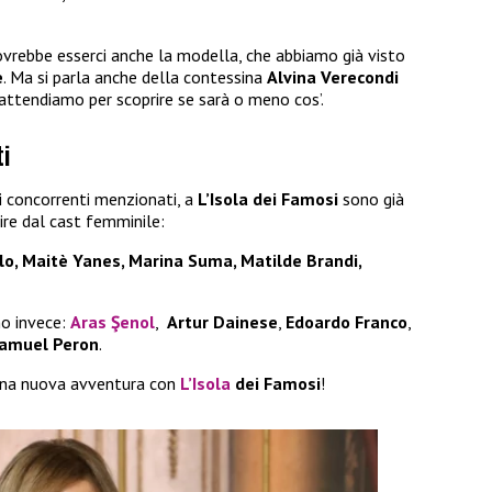
ovrebbe esserci anche la modella, che abbiamo già visto
e
. Ma si parla anche della contessina
Alvina Verecondi
 attendiamo per scoprire se sarà o meno cos’.
ti
i concorrenti menzionati, a
L’Isola dei Famosi
sono già
tire dal cast femminile:
lo, Maitè Yanes, Marina Suma, Matilde Brandi,
mo invece:
Aras Şenol
,
Artur Dainese
,
Edoardo Franco
,
amuel Peron
.
 una nuova avventura con
L’Isola
dei Famosi
!