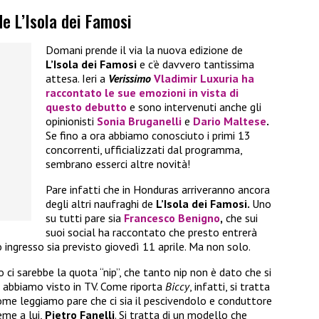
de L’Isola dei Famosi
Domani prende il via la nuova edizione de
L’Isola dei Famosi
e c’è davvero tantissima
attesa. Ieri a
Verissimo
Vladimir Luxuria
ha
raccontato le sue emozioni in vista di
questo debutto
e sono intervenuti anche gli
opinionisti
Sonia Bruganelli
e
Dario Maltese
.
Se fino a ora abbiamo conosciuto i primi 13
concorrenti, ufficializzati dal programma,
sembrano esserci altre novità!
Pare infatti che in Honduras arriveranno ancora
degli altri naufraghi de
L’Isola dei Famosi.
Uno
su tutti pare sia
Francesco Benigno
,
che sui
suoi social ha raccontato che presto entrerà
o ingresso sia previsto giovedì 11 aprile. Ma non solo.
ci sarebbe la quota “nip”, che tanto nip non è dato che si
 abbiamo visto in TV. Come riporta
Biccy
, infatti, si tratta
ome leggiamo pare che ci sia il pescivendolo e conduttore
ieme a lui,
Pietro Fanelli
. Si tratta di un modello che