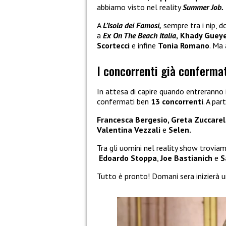
abbiamo visto nel reality
Summer Job.
A
L’Isola dei Famosi,
sempre tra i nip, d
a
Ex On The Beach Italia
,
Khady Guey
Scortecci
e infine
Tonia Romano
. Ma
I concorrenti già conferma
In attesa di capire quando entreranno 
confermati ben
13 concorrenti
. A par
Francesca Bergesio, Greta Zuccarel
Valentina Vezzali
e
Selen.
Tra gli uomini nel reality show trovia
Edoardo Stoppa
,
Joe Bastianich
e
S
Tutto è pronto! Domani sera inizierà